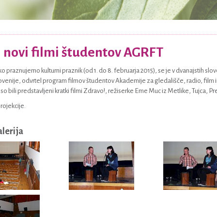
 novi filmi študentov AGRFT
ko praznujemo kulturni praznik (od 1. do 8. februarja 2015), se je v dvanajstih slo
venije, odvrtel program filmov študentov Akademije za gledališče, radio, film in 
so bili predstavljeni kratki filmi Zdravo!, režiserke Eme Muc iz Metlike, Tujca, 
projekcije.
alerija