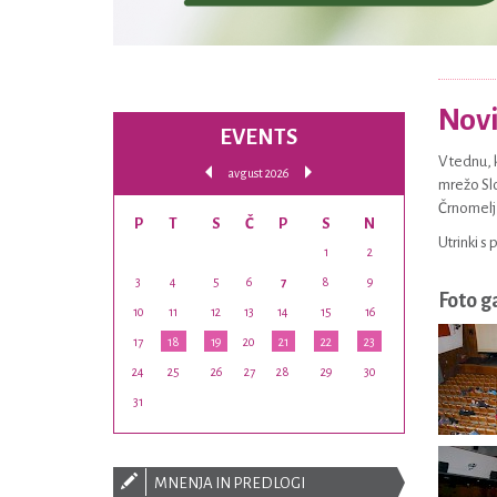
Novi
EVENTS
V tednu, 
avgust 2026
mrežo Slo
Črnomelj 
P
T
S
Č
P
S
N
Utrinki s 
1
2
3
4
5
6
7
8
9
Foto g
10
11
12
13
14
15
16
17
18
19
20
21
22
23
24
25
26
27
28
29
30
31
MNENJA IN PREDLOGI