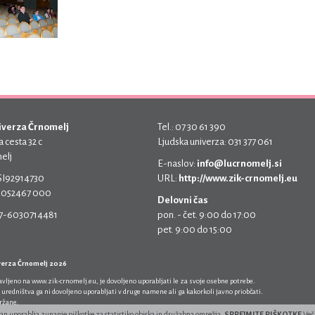
iverza Črnomelj
Tel.: 07 30 61 390
 cesta 32 c
Ljudska univerza: 031 377 061
elj
E-naslov:
info@lucrnomelj.si
 SI92914730
URL:
http://www.zik-crnomelj.eu
 5052467 000
Delovni čas
17-6030714481
pon. - čet. 9:00 do 17:00
pet. 9:00 do 15:00
verza Črnomelj 2026
javljeno na
www.zik-crnomelj.eu
, je dovoljeno uporabljati le za svoje osebne potrebe.
 uredništva ga ni dovoljeno uporabljati v druge namene ali ga kakorkoli javno priobčati.
držane.
ran uporablja zunanje piškotke za statistiko obiska in družabna omrežja.
SPREJMITE PIŠKOTKE
Več