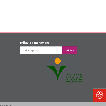
prijavi se na novice:
prijava
 o piškotkih