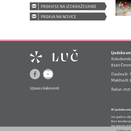
PRIJAVI SE NA IZOBRAŽEVANJE
PRIJAVA NA NOVICE
Ljudska un
Kolodvorska
8340 Črnom
Davčna št.:
Matična št:
Izjava o kakovosti
Račun: 012
© Ljudska uni
Vse gradivo, ob
Brez dovoljenja
Vse pravice pri
Spletna st