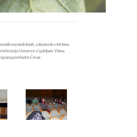
venskih mestnih kinih, združenih v Art kino
televizijo Univerze v Ljubljani. V kinu
Prespana pomlad in Cesar.