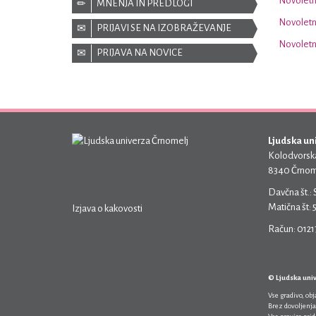
Novoletni
MNENJA IN PREDLOGI
Novoletn
PRIJAVI SE NA IZOBRAŽEVANJE
Novoletn
PRIJAVA NA NOVICE
Ljudska un
Kolodvorska
8340 Črnom
Davčna št.:
Matična št:
Izjava o kakovosti
Račun: 012
© Ljudska uni
Vse gradivo, ob
Brez dovoljenja