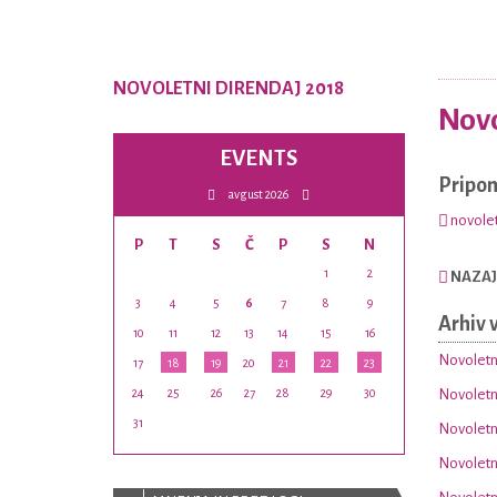
NOVOLETNI DIRENDAJ 2018
Novo
EVENTS
Pripo
avgust 2026
novolet
P
T
S
Č
P
S
N
1
2
NAZAJ
3
4
5
6
7
8
9
Arhiv 
10
11
12
13
14
15
16
Novoletn
17
18
19
20
21
22
23
24
25
26
27
28
29
30
Novoletni
31
Novoletni
Novoletni