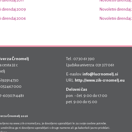
 direndaj 2011
Novoletni direndaj
i direndaj 2009
Novoletni direndaj
i direndaj 2006
Novoletni direndaj
iverza Črnomelj
Tel.: 07 30 61 390
 cesta 32 c
Ljudska univerza: 031 377 061
elj
E-naslov:
info@lucrnomelj.si
 SI92914730
URL:
http://www.zik-crnomelj.eu
 5052467 000
Delovni čas
17-6030714481
pon. - čet. 9:00 do 17:00
pet. 9:00 do 15:00
verza Črnomelj 2026
javljeno na
www.zik-crnomelj.eu
, je dovoljeno uporabljati le za svoje osebne potrebe.
 uredništva ga ni dovoljeno uporabljati v druge namene ali ga kakorkoli javno priobčati.