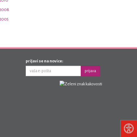
 2010
 2008
 2005
prijavi se na novice:
prijava