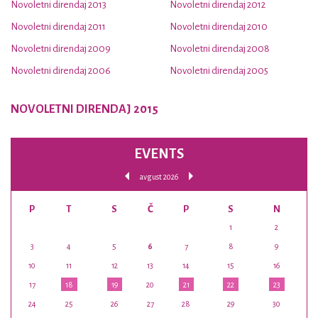
Novoletni direndaj 2013
Novoletni direndaj 2012
Novoletni direndaj 2011
Novoletni direndaj 2010
Novoletni direndaj 2009
Novoletni direndaj 2008
Novoletni direndaj 2006
Novoletni direndaj 2005
NOVOLETNI DIRENDAJ 2015
EVENTS
avgust 2026
P
T
S
Č
P
S
N
1
2
3
4
5
6
7
8
9
10
11
12
13
14
15
16
17
18
19
20
21
22
23
24
25
26
27
28
29
30