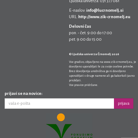
Ljudska univerza: 031 377 061
E-naslov:
info@lucrnomelj.si
URL:
http://www.zik-crnomelj.eu
Delovni čas
pon. - čet. 9:00 do 17:00
pet. 9:00 do 15:00
© Ljudska univerza Črnomelj 2026
Vse gradivo, objavljeno na
www.zik-crnomelj.eu
, je
dovoljeno uporabljati le za svoje osebne potrebe.
Brez dovoljenja uredništva ga ni dovoljeno
uporabljati v druge namene ali ga kakorkoli javno
priobčati.
Vse pravice pridržane.
prijavi se na novice:
prijava