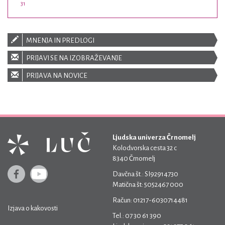
31
MNENJA IN PREDLOGI
PRIJAVI SE NA IZOBRAŽEVANJE
PRIJAVA NA NOVICE
Ljudska univerza Črnomelj
Kolodvorska cesta 32 c
8340 Črnomelj
Davčna št.: SI92914730
Matična št: 5052467 000
Račun: 01217-6030714481
Izjava o kakovosti
Tel.: 07 30 61 390