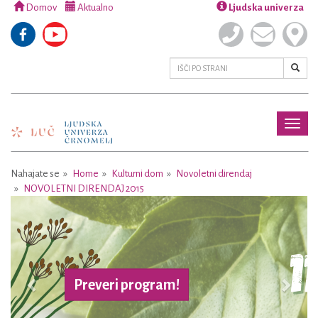
Domov
Aktualno
Ljudska univerza
Toggl
naviga
Nahajate se
Home
Kulturni dom
Novoletni direndaj
NOVOLETNI DIRENDAJ 2015
Previous
Next
Preveri program!