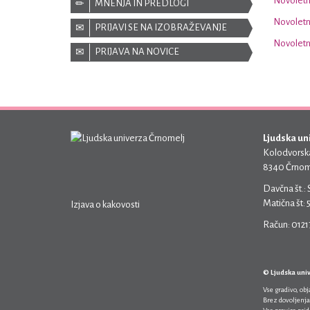
Novoletni
MNENJA IN PREDLOGI
Novoletn
PRIJAVI SE NA IZOBRAŽEVANJE
Novoletn
PRIJAVA NA NOVICE
Ljudska un
Kolodvorska
8340 Črnom
Davčna št.:
Matična št:
Izjava o kakovosti
Račun: 012
© Ljudska uni
Vse gradivo, ob
Brez dovoljenja