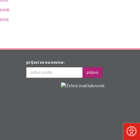
 2010
 2008
 2005
prijavi se na novice:
prijava