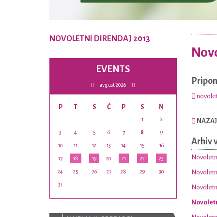
NOVOLETNI DIRENDAJ 2013
Novo
EVENTS
Pripo
avgust 2026
novolet
P
T
S
Č
P
S
N
1
2
NAZAJ
3
4
5
6
7
8
9
Arhiv 
10
11
12
13
14
15
16
Novoletn
17
18
19
20
21
22
23
24
25
26
27
28
29
30
Novoletni
31
Novoletni
Novoletn