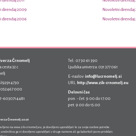
 direndaj 2011
Novoletni direndaj
i direndaj 2009
Novoletni direndaj
i direndaj 2006
Novoletni direndaj
iverza Črnomelj
Tel.: 07 30 61 390
 cesta 32 c
Ljudska univerza: 031 377 061
elj
E-naslov:
info@lucrnomelj.si
 SI92914730
URL:
http://www.zik-crnomelj.eu
 5052467 000
Delovni čas
17-6030714481
pon. - čet. 9:00 do 17:00
pet. 9:00 do 15:00
verza Črnomelj 2026
javljeno na
www.zik-crnomelj.eu
, je dovoljeno uporabljati le za svoje osebne potrebe.
 uredništva ga ni dovoljeno uporabljati v druge namene ali ga kakorkoli javno priobčati.