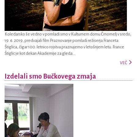
Koledarsko še vedno v pomladi smo v Kulturnem domu Črnomelj v sredo,
19. 6. 2019, predvajali film Praznovanje pomladi režiserja Franceta
Štiglica, čigar 100. letnico rojstva praznujemo v letošnjem letu. France
Štiglic je kot dekan Akademije za gleda...
VEČ
Izdelali smo Bučkovega zmaja