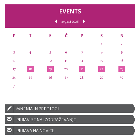
EVENTS
avgust 2026
P
T
S
Č
P
S
N
1
2
3
4
5
6
7
8
9
10
11
12
13
14
15
16
17
18
19
20
21
22
23
24
25
26
27
28
29
30
31
MNENJA IN PREDLOGI
PRIJAVI SE NA IZOBRAŽEVANJE
PRIJAVA NA NOVICE