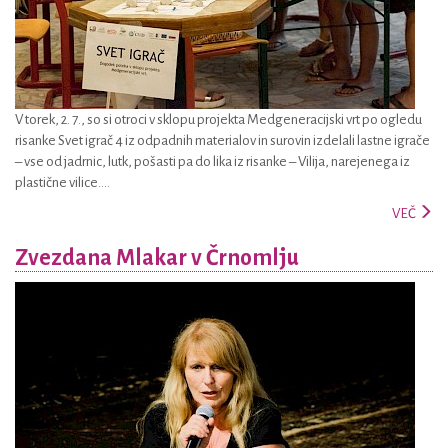
V torek, 2. 7., so si otroci v sklopu projekta Medgeneracijski vrt po ogledu
risanke Svet igrač 4 iz odpadnih materialov in surovin izdelali lastne igrače
– vse od jadrnic, lutk, pošasti pa do lika iz risanke – Vilija, narejenega iz
plastične vilice....
VEČ
Zvezdana Mlakar v Črnomlju