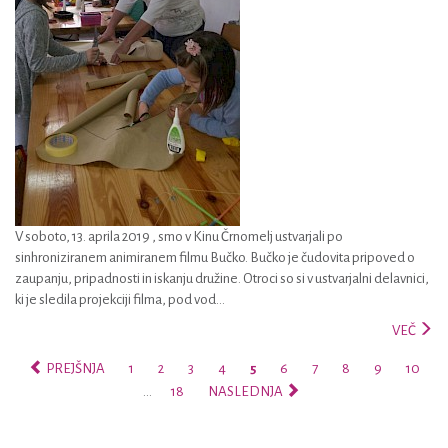
V soboto, 13. aprila 2019 , smo v Kinu Črnomelj ustvarjali po
sinhroniziranem animiranem filmu Bučko. Bučko je čudovita pripoved o
zaupanju, pripadnosti in iskanju družine. Otroci so si v ustvarjalni delavnici,
ki je sledila projekciji filma, pod vod...
VEČ
PREJŠNJA
1
2
3
4
5
6
7
8
9
10
…
18
NASLEDNJA