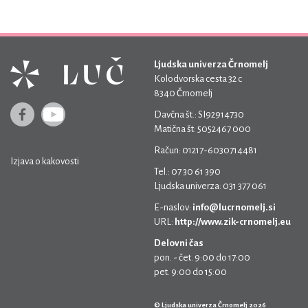
Ljudska univerza Črnomelj
Kolodvorska cesta 32 c
8340 Črnomelj
Davčna št.: SI92914730
Matična št: 5052467 000
Račun: 01217-6030714481
Izjava o kakovosti
Tel.: 07 30 61 390
Ljudska univerza: 031 377 061
E-naslov:
info@lucrnomelj.si
URL:
http://www.zik-crnomelj.eu
Delovni čas
pon. - čet. 9:00 do 17:00
pet. 9:00 do 15:00
© Ljudska univerza Črnomelj 2026