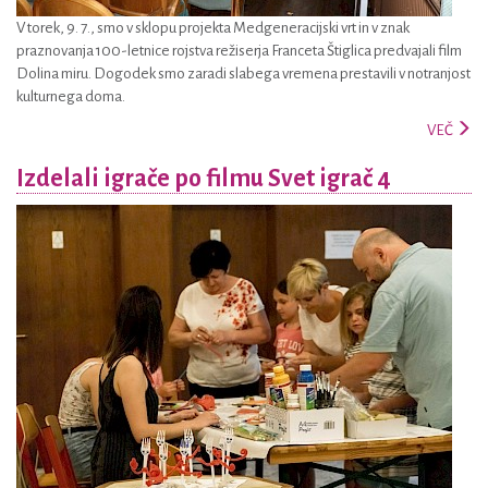
V torek, 9. 7., smo v sklopu projekta Medgeneracijski vrt in v znak
praznovanja 100-letnice rojstva režiserja Franceta Štiglica predvajali film
Dolina miru. Dogodek smo zaradi slabega vremena prestavili v notranjost
kulturnega doma.
VEČ
Izdelali igrače po filmu Svet igrač 4