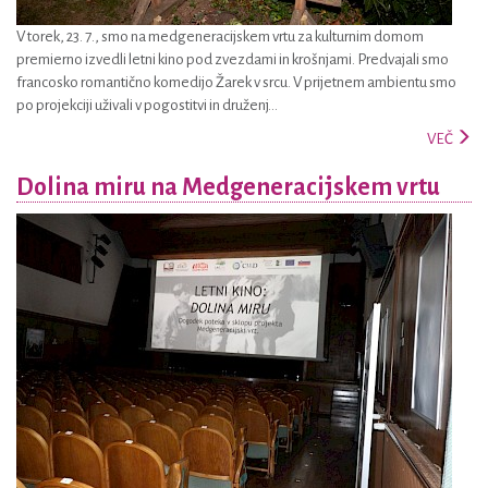
V torek, 23. 7., smo na medgeneracijskem vrtu za kulturnim domom
premierno izvedli letni kino pod zvezdami in krošnjami. Predvajali smo
francosko romantično komedijo Žarek v srcu. V prijetnem ambientu smo
po projekciji uživali v pogostitvi in druženj...
VEČ
Dolina miru na Medgeneracijskem vrtu