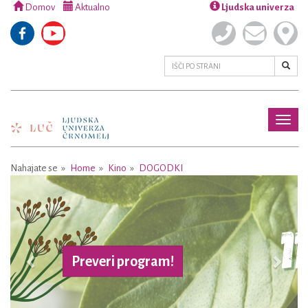
Domov
Aktualno
Ljudska univerza
Toggl
naviga
Nahajate se
Home
Kino
DOGODKI
Previous
Next
 program!
Več