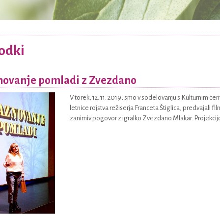
odki
novanje pomladi z Zvezdano
V torek, 12. 11. 2019, smo v sodelovanju s Kulturnim c
letnice rojstva režiserja Franceta Štiglica, predvajali fi
zanimiv pogovor z igralko Zvezdano Mlakar. Projekcijo j