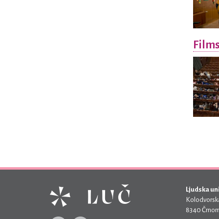
Films
Ljudska un
Kolodvorska
8340 Črnom