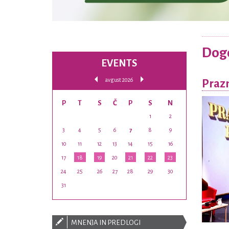
Dog
EVENTS
avgust 2026
Praz
P
T
S
Č
P
S
N
1
2
3
4
5
6
7
8
9
10
11
12
13
14
15
16
17
18
19
20
21
22
23
24
25
26
27
28
29
30
31
MNENJA IN PREDLOGI