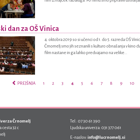
film Zmajček Tabaluga. Po filmu smo pripravili ustvarjaln
ki dan za OŠ Vinica
4. oktobra 2019 so si učenci od 1. do 5. razreda OŠ Vinic
Črnomelj smo jih seznanili s kulturo obnašanja v kino dvo
film nastane in ga lahko predvajamo na velike...
PREJŠNJA
1
2
3
4
5
6
7
8
9
10
iverza Črnomelj
Tel.: 07 30 61 390
 cesta 32 c
Ljudska univerza: 031 377 061
elj
E-naslov:
info@lucrnomelj.si