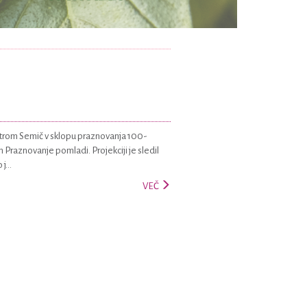
entrom Semič v sklopu praznovanja 100-
lm Praznovanje pomladi. Projekciji je sledil
...
VEČ