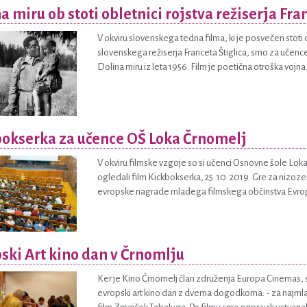
a miru ob stoti obletnici rojstva režiserja Fra
V okviru slovenskega tedna filma, ki je posvečen stoti 
slovenskega režiserja Franceta Štiglica, smo za učenc
Dolina miru iz leta 1956. Film je poetična otroška vojna.
okserka za učence OŠ Loka Črnomelj
V okviru filmske vzgoje so si učenci Osnovne šole Lok
ogledali film Kickbokserka, 25. 10. 2019. Gre za nizoz
evropske nagrade mladega filmskega občinstva Evrops
ski Art kino dan v Črnomlju
Ker je Kino Črnomelj član združenja Europa Cinemas, sm
evropski art kino dan z dvema dogodkoma: - za najmlaj