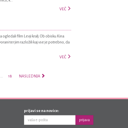
ico, k...
VEČ
a ogledali film Levji kralj. Ob obisku Kina
rani ter jim razložili kaj vse je potrebno, da
VEČ
…
18
NASLEDNJA
prijavi se na novice:
prijava