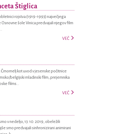
nceta Štiglica
obletnici rojstva (1919-1993) največjega
e Osnovne šole Vinica predvajali njegov film
..
VEČ
a Črnomelj kot uvod v jesenske počitnice
emsko/belgijski mladinski film, prejemnika
ke films...
VEČ
o v nedeljo, 13. 10. 2019, obeležili
še smo predvajali sinhronizirani animirani