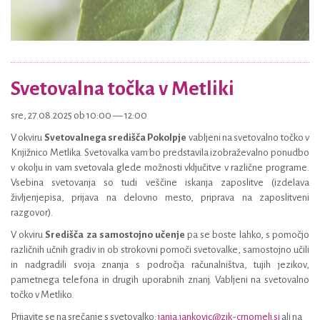
Svetovalna točka v Metliki
sre, 27.08.2025 ob 10:00 — 12:00
V okviru
Svetovalnega središča Pokolpje
vabljeni na svetovalno točko v
Knjižnico Metlika. Svetovalka vam bo predstavila izobraževalno ponudbo
v okolju in vam svetovala glede možnosti vključitve v različne programe.
Vsebina svetovanja so tudi veščine iskanja zaposlitve (izdelava
življenjepisa, prijava na delovno mesto, priprava na zaposlitveni
razgovor).
V okviru
Središča za samostojno učenje
pa se boste lahko, s pomočjo
različnih učnih gradiv in ob strokovni pomoči svetovalke, samostojno učili
in nadgradili svoja znanja s področja računalništva, tujih jezikov,
pametnega telefona in drugih uporabnih znanj. Vabljeni na svetovalno
točko v Metliko.
Prijavite se na srečanje s svetovalko:
janja.jankovic@zik-crnomelj.si
ali na