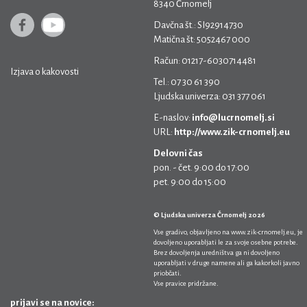
8340 Črnomelj
Davčna št.: SI92914730
Matična št: 5052467 000
Račun: 01217-6030714481
Izjava o kakovosti
Tel.: 07 30 61 390
Ljudska univerza: 031 377 061
E-naslov:
info@lucrnomelj.si
URL:
http://www.zik-crnomelj.eu
Delovni čas
pon. - čet. 9:00 do 17:00
pet. 9:00 do 15:00
© Ljudska univerza Črnomelj 2026
Vse gradivo, objavljeno na
www.zik-crnomelj.eu
, je
dovoljeno uporabljati le za svoje osebne potrebe.
Brez dovoljenja uredništva ga ni dovoljeno
uporabljati v druge namene ali ga kakorkoli javno
priobčati.
Vse pravice pridržane.
prijavi se na novice: