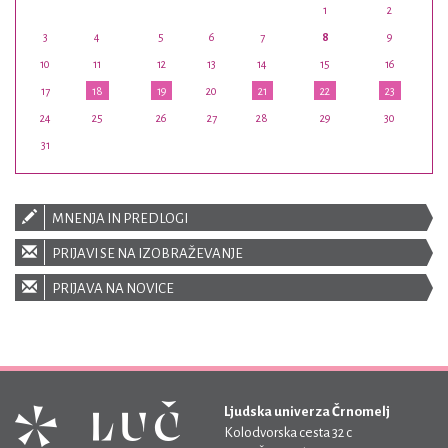
1
2
3
4
5
6
7
8
9
10
11
12
13
14
15
16
17
18
19
20
21
22
23
24
25
26
27
28
29
30
31
MNENJA IN PREDLOGI
PRIJAVI SE NA IZOBRAŽEVANJE
PRIJAVA NA NOVICE
Ljudska univerza Črnomelj
Kolodvorska cesta 32 c