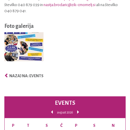
številko 040 879 039 in
nastja.brodaric@zik-crnomelj.si
ali na številko
040 879 041.
Foto galerija
NAZAJ NA: EVENTS
EVENTS
avgust 2026
P
T
S
Č
P
S
N