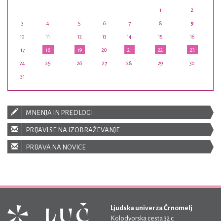
1
2
3
4
5
6
7
8
9
10
11
12
13
14
15
16
17
18
19
20
21
22
23
24
25
26
27
28
29
30
31
MNENJA IN PREDLOGI
PRIJAVI SE NA IZOBRAŽEVANJE
PRIJAVA NA NOVICE
Ljudska univerza Črnomelj
Kolodvorska cesta 32 c