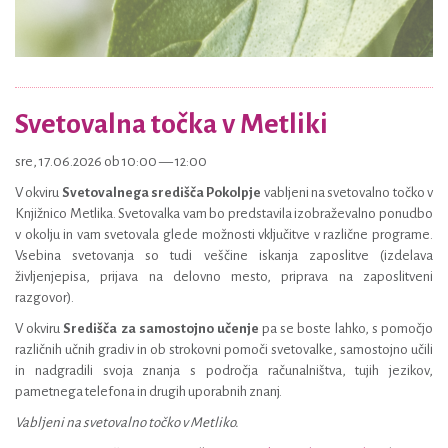
Svetovalna točka v Metliki
sre, 17.06.2026 ob 10:00 — 12:00
V okviru
Svetovalnega središča Pokolpje
vabljeni na svetovalno točko v
Knjižnico Metlika. Svetovalka vam bo predstavila izobraževalno ponudbo
v okolju in vam svetovala glede možnosti vključitve v različne programe.
Vsebina svetovanja so tudi veščine iskanja zaposlitve (izdelava
življenjepisa, prijava na delovno mesto, priprava na zaposlitveni
razgovor).
V okviru
Središča za samostojno učenje
pa se boste lahko, s pomočjo
različnih učnih gradiv in ob strokovni pomoči svetovalke, samostojno učili
in nadgradili svoja znanja s področja računalništva, tujih jezikov,
pametnega telefona in drugih uporabnih znanj.
Vabljeni na svetovalno točko v Metliko.