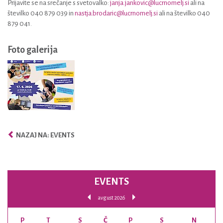
Prijavite se na srečanje s svetovalko:
janja.jankovic@lucrnomelj.s
i
ali na
številko 040 879 039 in
nastja.brodaric@lucrnomelj.si
ali na številko 040
879 041.
Foto galerija
NAZAJ NA: EVENTS
EVENTS
avgust 2026
P
T
S
Č
P
S
N