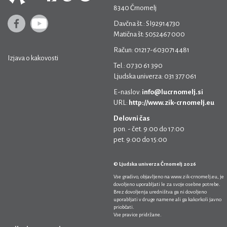
8340 Črnomelj
Davčna št.: SI92914730
Matična št: 5052467 000
Račun: 01217-6030714481
Izjava o kakovosti
Tel.: 07 30 61 390
Ljudska univerza: 031 377 061
E-naslov:
info@lucrnomelj.si
URL:
http://www.zik-crnomelj.eu
Delovni čas
pon. - čet. 9:00 do 17:00
pet. 9:00 do 15:00
© Ljudska univerza Črnomelj 2026
Vse gradivo, objavljeno na
www.zik-crnomelj.eu
, je
dovoljeno uporabljati le za svoje osebne potrebe.
Brez dovoljenja uredništva ga ni dovoljeno
uporabljati v druge namene ali ga kakorkoli javno
priobčati.
Vse pravice pridržane.