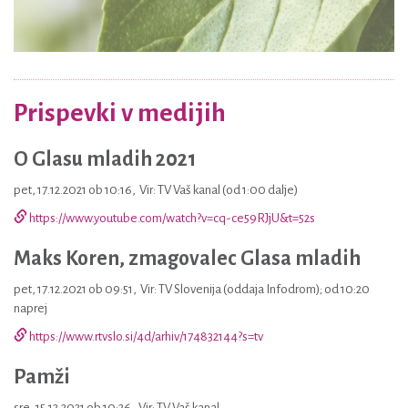
Prispevki v medijih
O Glasu mladih 2021
pet, 17.12.2021 ob 10:16
,
Vir: TV Vaš kanal (od 1:00 dalje)
https://www.youtube.com/watch?v=cq-ce59RJjU&t=52s
Maks Koren, zmagovalec Glasa mladih
pet, 17.12.2021 ob 09:51
,
Vir: TV Slovenija (oddaja Infodrom); od 10:20
naprej
https://www.rtvslo.si/4d/arhiv/174832144?s=tv
Pamži
sre, 15.12.2021 ob 10:26
,
Vir: TV Vaš kanal