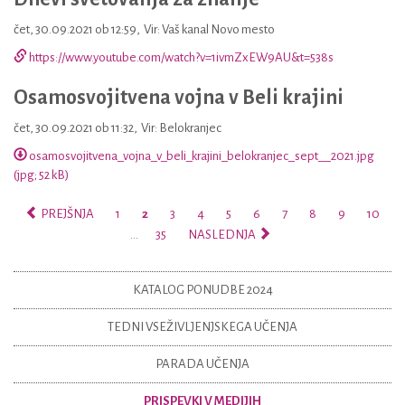
čet, 30.09.2021 ob 12:59
,
Vir: Vaš kanal Novo mesto
https://www.youtube.com/watch?v=1ivmZxEW9AU&t=538s
Osamosvojitvena vojna v Beli krajini
čet, 30.09.2021 ob 11:32
,
Vir: Belokranjec
osamosvojitvena_vojna_v_beli_krajini_belokranjec_sept__2021.jpg
(jpg; 52 kB)
PREJŠNJA
1
2
3
4
5
6
7
8
9
10
…
35
NASLEDNJA
KATALOG PONUDBE 2024
TEDNI VSEŽIVLJENJSKEGA UČENJA
PARADA UČENJA
PRISPEVKI V MEDIJIH