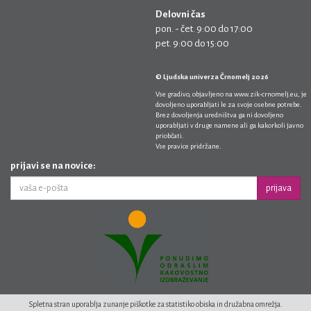
Delovni čas
pon. - čet. 9:00 do 17:00
pet. 9:00 do 15:00
© Ljudska univerza Črnomelj 2026
Vse gradivo, objavljeno na
www.zik-crnomelj.eu
, je
dovoljeno uporabljati le za svoje osebne potrebe.
Brez dovoljenja uredništva ga ni dovoljeno
uporabljati v druge namene ali ga kakorkoli javno
priobčati.
Vse pravice pridržane.
prijavi se na novice:
prijava
Spletna stran uporablja zunanje piškotke za statistiko obiska in družabna omrežja.