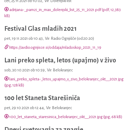
čet, 25.11.2021 ob 10:02
,
Vir: Dolenjski list
adrijana-_pamzi_in_max_dolenjski_list_25_11_2021.pdf (pdf; 12,383
kB)
Festival Glas mladih 2021
pet, 19.11.2021 ob 10:43
,
Vir: Radio Ognjišče (od 20:20)
https://avdio.ognjisce.si/oddaja/mladoskop_2021_11_19
Lani preko spleta, letos (upajmo) v živo
sob, 30.10.2021 ob 10:59
,
Vir: Belokranjec
lani_preko_spleta-_letos_upajmo_v_zivo_belokranjec_okt__2021.jpg
(jpg; 128 kB)
100 let Staneta Starešiniča
pet, 29.10.2021 ob 12:44
,
Vir: Belokranjec
100_let_staneta_staresinica_belokranjec_okt__2021.jpg (jpg; 68 kB)
Dnevi svetovanja za znanje