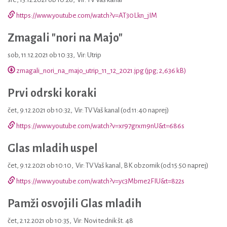
https://www.youtube.com/watch?v=AT30Lkn_jIM
Zmagali "nori na Majo"
sob, 11.12.2021 ob 10:33
,
Vir: Utrip
zmagali_nori_na_majo_utrip_11_12_2021.jpg (jpg; 2,636 kB)
Prvi odrski koraki
čet, 9.12.2021 ob 10:32
,
Vir: TV Vaš kanal (od 11:40 naprej)
https://www.youtube.com/watch?v=xr97grxm9nU&t=686s
Glas mladih uspel
čet, 9.12.2021 ob 10:10
,
Vir: TV Vaš kanal, BK obzornik (od 15:50 naprej)
https://www.youtube.com/watch?v=yc3Mbme2FIU&t=822s
Pamži osvojili Glas mladih
čet, 2.12.2021 ob 10:35
,
Vir: Novi tednik št. 48