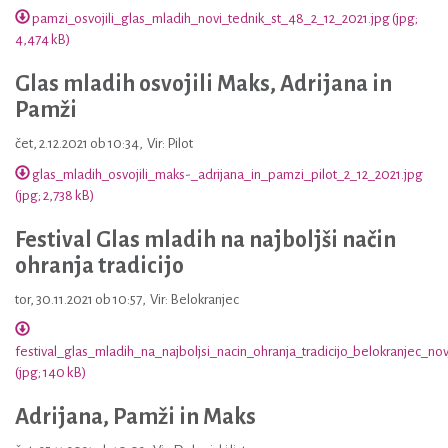
pamzi_osvojili_glas_mladih_novi_tednik_st_48_2_12_2021.jpg (jpg;
4,474 kB)
Glas mladih osvojili Maks, Adrijana in
Pamži
čet, 2.12.2021 ob 10:34
,
Vir: Pilot
glas_mladih_osvojili_maks-_adrijana_in_pamzi_pilot_2_12_2021.jpg
(jpg; 2,738 kB)
Festival Glas mladih na najboljši način
ohranja tradicijo
tor, 30.11.2021 ob 10:57
,
Vir: Belokranjec
festival_glas_mladih_na_najboljsi_nacin_ohranja_tradicijo_belokranjec_no
(jpg; 140 kB)
Adrijana, Pamži in Maks