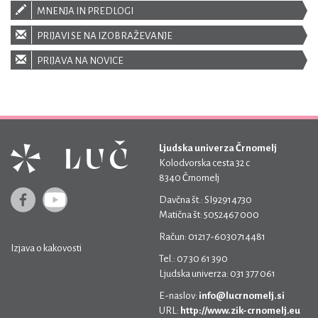
MNENJA IN PREDLOGI
PRIJAVI SE NA IZOBRAŽEVANJE
PRIJAVA NA NOVICE
Ljudska univerza Črnomelj
Kolodvorska cesta 32 c
8340 Črnomelj
Davčna št.: SI92914730
Matična št: 5052467 000
Račun: 01217-6030714481
Izjava o kakovosti
Tel.: 07 30 61 390
Ljudska univerza: 031 377 061
E-naslov:
info@lucrnomelj.si
URL:
http://www.zik-crnomelj.eu