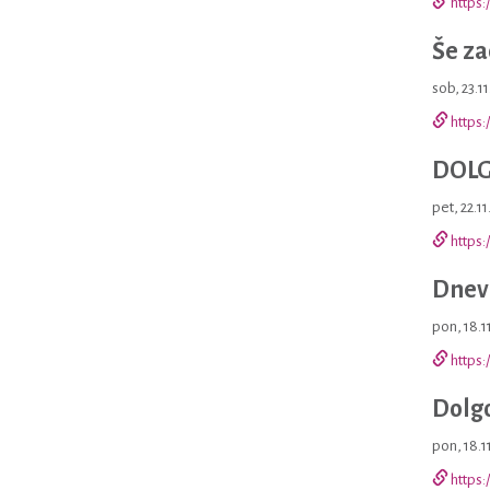
https:
Še za
sob, 23.1
https:
DOLG
pet, 22.11
https:
Dnevi
pon, 18.1
https:
Dolgo
pon, 18.1
https