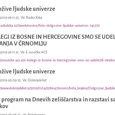
žive ljudske univerze
.2019 ob 11:25
,
Vir: Radio Krka
/radiokrka.si/clanek/novice/foto-dolgozive-ljudske-univerze-741270
LEGI IZ BOSNE IN HERCEGOVINE SMO SE UDE
ANJA V ČRNOMLJU
.2019 ob 11:31
,
Vir: E-novičke ACS
//enovicke.acs.si/s-kolegi-iz-bosne-in-hercegovine-smo-se-udelezili-stroko
žive ljudske univerze
1.2019 ob 09:35
,
Vir: Dolenjski list
//www.dolenjskilist.si/2019/11/14/228647/novice/bela_krajina/Dolgozive_ljudsk
 program na Dnevih zeliščarstva in razstavi s
kov
.2019 ob 08:25
,
Vir: Belokranjec