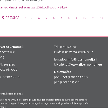
anjec_dnevi_zeliscarstva_2019.pdf (pdf; 146 kB)
PREJŠNJA
1
…
4
5
6
7
8
9
10
11
12
iverza Črnomelj
Tel.: 07 30 61 390
 cesta 32 c
Ljudska univerza: 031 377 061
elj
E-naslov:
info@lucrnomelj.si
 SI92914730
URL:
http://www.zik-crnomelj.eu
 5052467 000
Delovni čas
17-6030714481
pon. - čet. 9:00 do 17:00
pet. 9:00 do 15:00
verza Črnomelj 2026
javljeno na
www.zik-crnomelj.eu
, je dovoljeno uporabljati le za svoje osebne potrebe.
 uredništva ga ni dovoljeno uporabljati v druge namene ali ga kakorkoli javno priobčati.
držane.