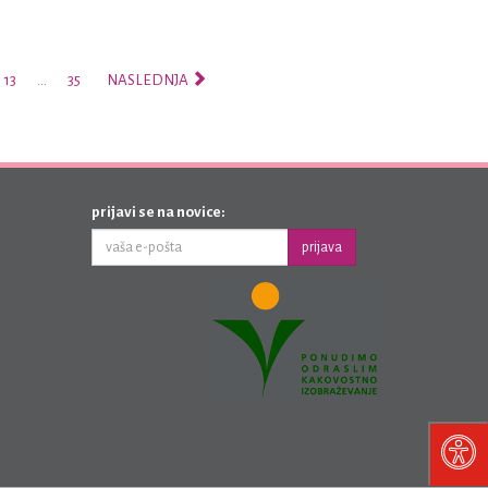
13
…
35
NASLEDNJA
prijavi se na novice:
prijava