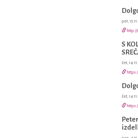
Dolgo
pet, 15.11
http:/
S KO
SREČ
čet, 14.11
https:
Dolgo
čet, 14.1
https:
Peter
izdel
pon, 4.11