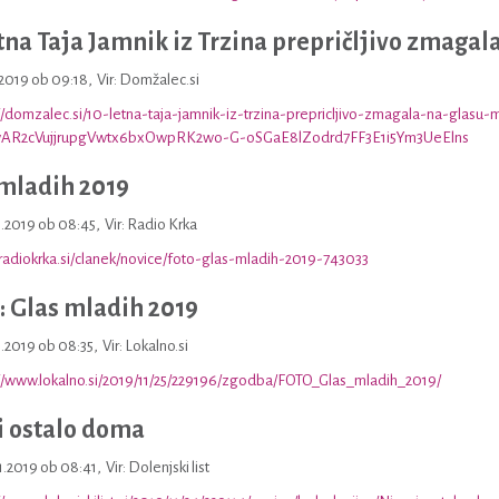
tna Taja Jamnik iz Trzina prepričljivo zmagal
1.2019 ob 09:18
,
Vir: Domžalec.si
//domzalec.si/10-letna-taja-jamnik-iz-trzina-prepricljivo-zmagala-na-glasu-m
IwAR2cVujjrupgVwtx6bxOwpRK2wo-G-oSGaE8lZodrd7FF3E1i5Ym3UeElns
mladih 2019
1.2019 ob 08:45
,
Vir: Radio Krka
/radiokrka.si/clanek/novice/foto-glas-mladih-2019-743033
 Glas mladih 2019
1.2019 ob 08:35
,
Vir: Lokalno.si
//www.lokalno.si/2019/11/25/229196/zgodba/FOTO_Glas_mladih_2019/
i ostalo doma
1.2019 ob 08:41
,
Vir: Dolenjski list