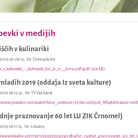
pevki v medijih
iščih v kulinariki
1.2019 ob 08:15
,
Vir: Dolenjski list
a_v_kulinariki_-_dolenjski_list_21_11__2019.pdf (pdf; 306 kB)
mladih 2019 (oddaja Iz sveta kulture)
.2019 ob 12:41
,
Vir: TV Vaš kanal
://www.youtube.com/watch?time_continue=337&v=23Opc8_Mlq8&feature=em
dnje praznovanje 60 let LU ZIK Črnomelj
.2019 ob 11:35
,
Vir: Lokalno
//www.lokalno.si/2019/11/26/229229/zgodba/Se_zadnje_praznovanje_60_let_