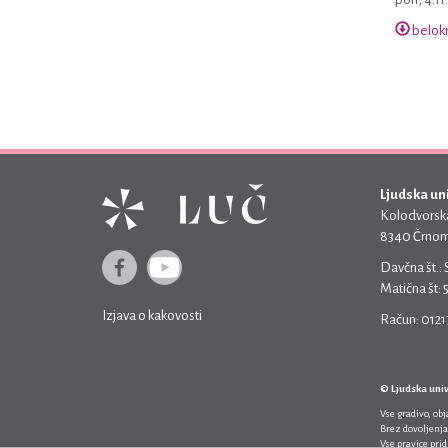
belokr
Ljudska un
Kolodvorska
8340 Črnom
Davčna št.:
Matična št:
Izjava o kakovosti
Račun: 012
© Ljudska uni
Vse gradivo, ob
Brez dovoljenja
Vse pravice pri