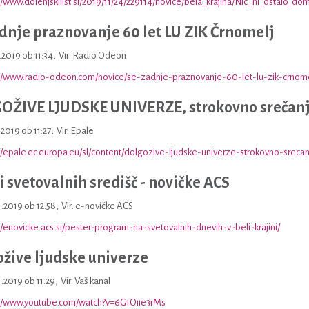
//www.dolenjskilist.si/2019/11/24/229114/novice/bela_krajina/Nic_ni_ostalo_do
dnje praznovanje 60 let LU ZIK Črnomelj
1.2019 ob 11:34
,
Vir: Radio Odeon
//www.radio-odeon.com/novice/se-zadnje-praznovanje-60-let-lu-zik-crnome
OŽIVE LJUDSKE UNIVERZE, strokovno srečanj
.2019 ob 11:27
,
Vir: Epale
//epale.ec.europa.eu/sl/content/dolgozive-ljudske-univerze-strokovno-sreca
 svetovalnih središč - novičke ACS
1.2019 ob 12:58
,
Vir: e-novičke ACS
//enovicke.acs.si/pester-program-na-svetovalnih-dnevih-v-beli-krajini/
žive ljudske univerze
1.2019 ob 11:29
,
Vir: Vaš kanal
://www.youtube.com/watch?v=6G1Oiie3rMs