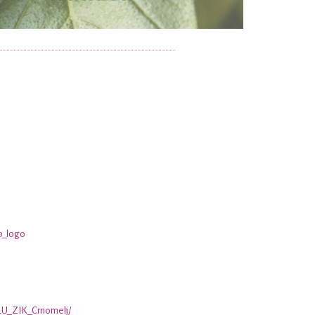
b_logo
LU_ZIK_Crnomelj/