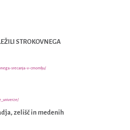
LEŽILI STROKOVNEGA
vnega-srecanja-v-crnomlju/
e_univerze/
adja, zelišč in medenih