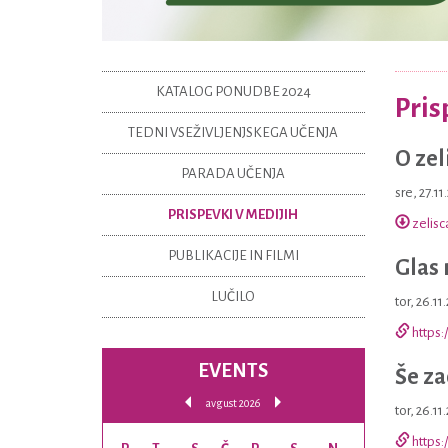
KATALOG PONUDBE 2024
Pris
TEDNI VSEŽIVLJENJSKEGA UČENJA
O zel
PARADA UČENJA
sre, 27.1
PRISPEVKI V MEDIJIH
zelisc
PUBLIKACIJE IN FILMI
Glas 
LUČILO
tor, 26.11
https
EVENTS
Še za
avgust 2026
tor, 26.11
https: