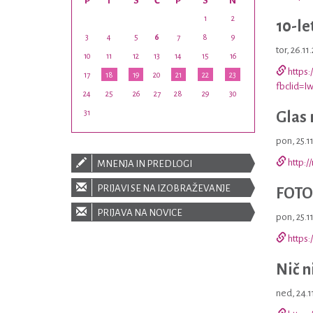
P
T
S
Č
P
S
N
1
2
10-le
3
4
5
6
7
8
9
tor, 26.1
10
11
12
13
14
15
16
https:
17
18
19
20
21
22
23
fbclid=
24
25
26
27
28
29
30
31
Glas 
pon, 25.1
http:/
MNENJA IN PREDLOGI
PRIJAVI SE NA IZOBRAŽEVANJE
FOTO:
PRIJAVA NA NOVICE
pon, 25.1
https:
Nič n
ned, 24.1