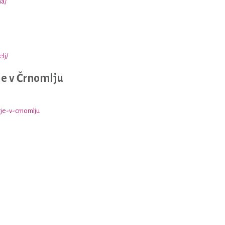
ma/
lj/
e v Črnomlju
nje-v-crnomlju