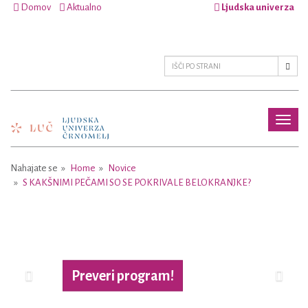
Domov
Aktualno
Ljudska univerza
Toggl
naviga
Nahajate se
Home
Novice
S KAKŠNIMI PEČAMI SO SE POKRIVALE BELOKRANJKE?
Previous
Next
Preveri program!