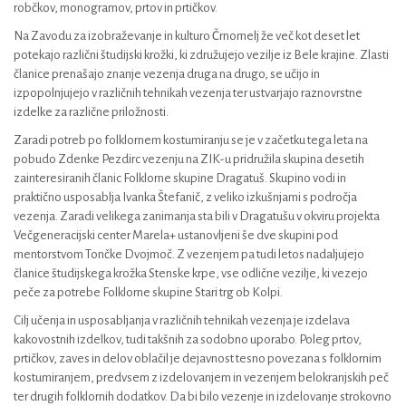
robčkov, monogramov, prtov in prtičkov.
Na Zavodu za izobraževanje in kulturo Črnomelj že več kot deset let
potekajo različni študijski krožki, ki združujejo vezilje iz Bele krajine. Zlasti
članice prenašajo znanje vezenja druga na drugo, se učijo in
izpopolnjujejo v različnih tehnikah vezenja ter ustvarjajo raznovrstne
izdelke za različne priložnosti.
Zaradi potreb po folklornem kostumiranju se je v začetku tega leta na
pobudo Zdenke Pezdirc vezenju na ZIK-u pridružila skupina desetih
zainteresiranih članic Folklorne skupine Dragatuš. Skupino vodi in
praktično usposablja Ivanka Štefanič, z veliko izkušnjami s področja
vezenja. Zaradi velikega zanimanja sta bili v Dragatušu v okviru projekta
Večgeneracijski center Marela+ ustanovljeni še dve skupini pod
mentorstvom Tončke Dvojmoč. Z vezenjem pa tudi letos nadaljujejo
članice študijskega krožka Stenske krpe, vse odlične vezilje, ki vezejo
peče za potrebe Folklorne skupine Stari trg ob Kolpi.
Cilj učenja in usposabljanja v različnih tehnikah vezenja je izdelava
kakovostnih izdelkov, tudi takšnih za sodobno uporabo. Poleg prtov,
prtičkov, zaves in delov oblačil je dejavnost tesno povezana s folklornim
kostumiranjem, predvsem z izdelovanjem in vezenjem belokranjskih peč
ter drugih folklornih dodatkov. Da bi bilo vezenje in izdelovanje strokovno