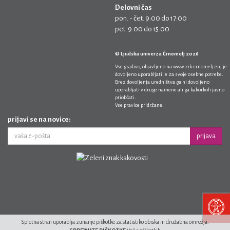
Delovni čas
pon. - čet. 9:00 do 17:00
pet. 9:00 do 15:00
© Ljudska univerza Črnomelj 2026
Vse gradivo, objavljeno na
www.zik-crnomelj.eu
, je
dovoljeno uporabljati le za svoje osebne potrebe.
Brez dovoljenja uredništva ga ni dovoljeno
uporabljati v druge namene ali ga kakorkoli javno
priobčati.
Vse pravice pridržane.
prijavi se na novice:
prijava
Spletna stran uporablja zunanje piškotke za statistiko obiska in družabna omrežja.