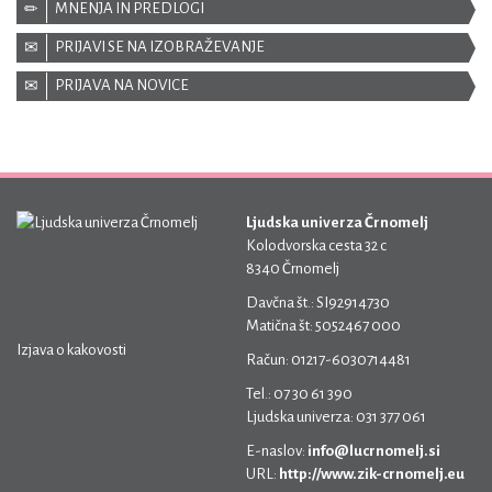
MNENJA IN PREDLOGI
PRIJAVI SE NA IZOBRAŽEVANJE
PRIJAVA NA NOVICE
Ljudska univerza Črnomelj
Kolodvorska cesta 32 c
8340 Črnomelj
Davčna št.: SI92914730
Matična št: 5052467 000
Izjava o kakovosti
Račun: 01217-6030714481
Tel.: 07 30 61 390
Ljudska univerza: 031 377 061
E-naslov:
info@lucrnomelj.si
URL:
http://www.zik-crnomelj.eu