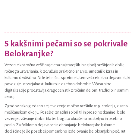
S kakšnimi pečami so se pokrivale
Belokranjke?
Vezenje kot ročna veščina je ena najstarejših in najbolj razširjenih oblik
ročnega ustvarjanja, ki združuje praktično znanje, umetniški izraz in
kulturno dediščino. Ni le tehnična spretnost, temveč celostna dejavnost, ki
povezuje ustvarjalnost, kulturo in osebno dobrobit. V času hitre
digitalizacije predstavlja dragocen stik z ročnim delom, tradicijo in samim
seboj.
Zgodovinsko gledano se je vezenje močno razširilo v 19. stoletju, zlasti v
meščanskem okolju. Posebej značilni so bili til in prosojne tkanine, belo
vezenje, všivanje čipk in tila ter bogato okrašeno posteljno in osebno
perilo. Za folklorno dejavnost in ohranjanje belokranjske kulturne
dediščine je še posebej pomembno izdelovanje belokranjskih peč, rut,