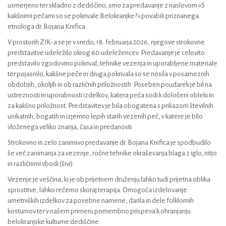
usmerjeno ter skladno z dediščino, smo za predavanje z naslovom »S
kakšnimi pečami so se pokrivale Belokranjke?« povabili priznanega
etnologa dr. Bojana Knifica.
V prostorih ZIK-a se je v sredo, 18. februarja 2026, njegove strokovne
predstavitve udeležilo okrog 60 udeležencev. Predavanje je celovito
predstavilo zgodovino pokrival, tehnike vezenja in uporabljene materiale
ter pojasnilo, kakšne peče in druga pokrivala so se nosila v posameznih
obdobjih, okoljih in ob različnih priložnostih. Poseben poudarek je bil na
ustreznosti in uporabnosti izdelkov, katera peča sodi k določeni obleki in
za kakšno priložnost. Predstavitev je bila obogatena s prikazom številnih
unikatnih, bogatih in izjemno lepih starih vezenih peč, v katere je bilo
vloženega veliko znanja, časa in predanosti.
Strokovno in zelo zanimivo predavanje dr. Bojana Knifica je spodbudilo
še več zanimanja za vezenje, ročne tehnike okraševanja blaga z iglo, nitjo
in različnimi vbodi (šivi).
Vezenje je veščina, ki je ob prijetnem druženju lahko tudi prijetna oblika
sprostitve, lahko rečemo skoraj terapija. Omogoča izdelovanje
umetniških izdelkov za posebne namene, darila in dele folklornih
kostumov ter v našem primeru pomembno prispeva k ohranjanju
belokranjske kulturne dediščine.