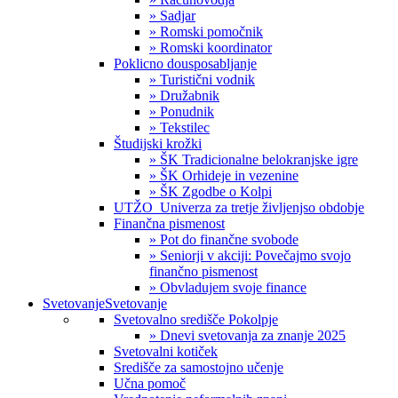
» Sadjar
» Romski pomočnik
» Romski koordinator
Poklicno dousposabljanje
» Turistični vodnik
» Družabnik
» Ponudnik
» Tekstilec
Študijski krožki
» ŠK Tradicionalne belokranjske igre
» ŠK Orhideje in vezenine
» ŠK Zgodbe o Kolpi
UTŽO_Univerza za tretje življenjso obdobje
Finančna pismenost
» Pot do finančne svobode
» Seniorji v akciji: Povečajmo svojo
finančno pismenost
» Obvladujem svoje finance
Svetovanje
Svetovanje
Svetovalno središče Pokolpje
» Dnevi svetovanja za znanje 2025
Svetovalni kotiček
Središče za samostojno učenje
Učna pomoč