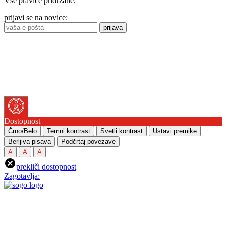
Vse pravice pridržane.
prijavi se na novice:
prijava
Dostopnost
Črno/Belo
Temni kontrast
Svetli kontrast
Ustavi premike
Berljiva pisava
Podčrtaj povezave
A
A
A
prekliči dostopnost
Zagotavlja: