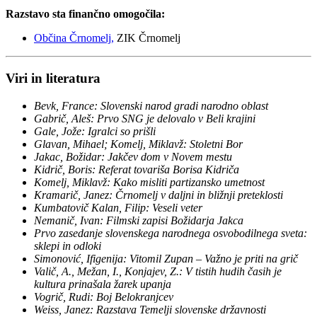
Razstavo sta finančno omogočila:
Občina Črnomelj,
ZIK Črnomelj
Viri in literatura
Bevk, France: Slovenski narod gradi narodno oblast
Gabrič, Aleš: Prvo SNG je delovalo v Beli krajini
Gale, Jože: Igralci so prišli
Glavan, Mihael; Komelj, Miklavž: Stoletni Bor
Jakac, Božidar: Jakčev dom v Novem mestu
Kidrič, Boris: Referat tovariša Borisa Kidriča
Komelj, Miklavž: Kako misliti partizansko umetnost
Kramarič, Janez: Črnomelj v daljni in bližnji preteklosti
Kumbatovič Kalan, Filip: Veseli veter
Nemanič, Ivan: Filmski zapisi Božidarja Jakca
Prvo zasedanje slovenskega narodnega osvobodilnega sveta:
sklepi in odloki
Simonović, Ifigenija: Vitomil Zupan – Važno je priti na grič
Valič, A., Mežan, I., Konjajev, Z.: V tistih hudih časih je
kultura prinašala žarek upanja
Vogrič, Rudi: Boj Belokranjcev
Weiss, Janez: Razstava Temelji slovenske državnosti