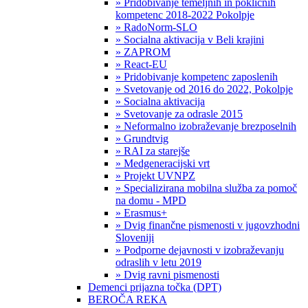
» Pridobivanje temeljnih in poklicnih
kompetenc 2018-2022 Pokolpje
» RadoNorm-SLO
» Socialna aktivacija v Beli krajini
» ZAPROM
» React-EU
» Pridobivanje kompetenc zaposlenih
» Svetovanje od 2016 do 2022, Pokolpje
» Socialna aktivacija
» Svetovanje za odrasle 2015
» Neformalno izobraževanje brezposelnih
» Grundtvig
» RAI za starejše
» Medgeneracijski vrt
» Projekt UVNPZ
» Specializirana mobilna služba za pomoč
na domu - MPD
» Erasmus+
» Dvig finančne pismenosti v jugovzhodni
Sloveniji
» Podporne dejavnosti v izobraževanju
odraslih v letu 2019
» Dvig ravni pismenosti
Demenci prijazna točka (DPT)
BEROČA REKA