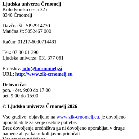
Ljudska univerza Črnomelj
Kolodvorska cesta 32 c
8340 Črnomelj
Davčna št.: SI92914730
Matična št: 5052467 000
Račun: 01217-6030714481
Tel.: 07 30 61 390
Ljudska univerza: 031 377 061
E-naslov:
info@lucrnomelj.si
URL:
http://www.zik-crnomelj.eu
Delovni čas
pon. - čet. 9:00 do 17:00
pet. 9:00 do 15:00
© Ljudska univerza Črnomelj 2026
Vse gradivo, objavljeno na
www.zik-crnomelj.eu
, je dovoljeno
uporabljati le za svoje osebne potrebe.
Brez dovoljenja uredništva ga ni dovoljeno uporabljati v druge
namene ali ga kakorkoli javno priobčati.