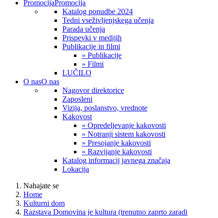
Promocija
Promocija
Katalog ponudbe 2024
Tedni vseživljenjskega učenja
Parada učenja
Prispevki v medijih
Publikacije in filmi
» Publikacije
» Filmi
LUČILO
O nas
O nas
Nagovor direktorice
Zaposleni
Vizija, poslanstvo, vrednote
Kakovost
» Opredeljevanje kakovosti
» Notranji sistem kakovosti
» Presojanje kakovosti
» Razvijanje kakovosti
Katalog informacij javnega značaja
Lokacija
Nahajate se
Home
Kulturni dom
Razstava Domovina je kultura (trenutno zaprto zaradi