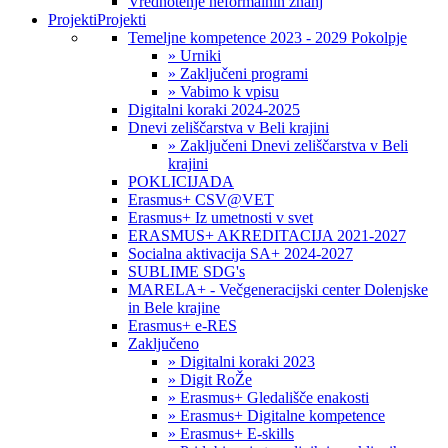
Vrednotenje neformalnih znanj
Projekti
Projekti
Temeljne kompetence 2023 - 2029 Pokolpje
» Urniki
» Zaključeni programi
» Vabimo k vpisu
Digitalni koraki 2024-2025
Dnevi zeliščarstva v Beli krajini
» Zaključeni Dnevi zeliščarstva v Beli
krajini
POKLICIJADA
Erasmus+ CSV@VET
Erasmus+ Iz umetnosti v svet
ERASMUS+ AKREDITACIJA 2021-2027
Socialna aktivacija SA+ 2024-2027
SUBLIME SDG's
MARELA+ - Večgeneracijski center Dolenjske
in Bele krajine
Erasmus+ e-RES
Zaključeno
» Digitalni koraki 2023
» Digit RoŽe
» Erasmus+ Gledališče enakosti
» Erasmus+ Digitalne kompetence
» Erasmus+ E-skills