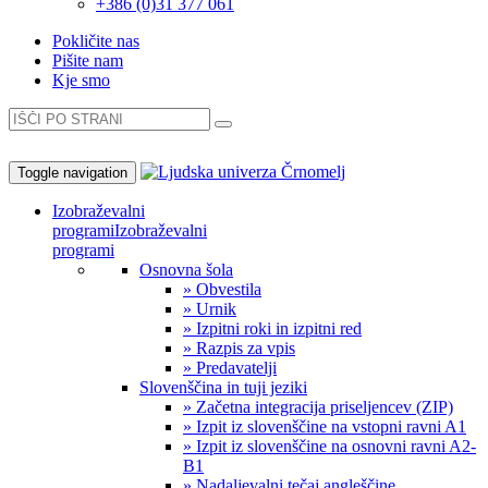
+386 (0)31 377 061
Pokličite nas
Pišite nam
Kje smo
Toggle navigation
Izobraževalni
programi
Izobraževalni
programi
Osnovna šola
» Obvestila
» Urnik
» Izpitni roki in izpitni red
» Razpis za vpis
» Predavatelji
Slovenščina in tuji jeziki
» Začetna integracija priseljencev (ZIP)
» Izpit iz slovenščine na vstopni ravni A1
» Izpit iz slovenščine na osnovni ravni A2-
B1
» Nadaljevalni tečaj angleščine