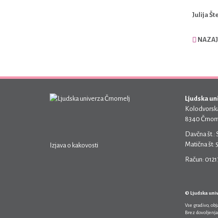
Julija Št
NAZAJ
Ljudska un
Kolodvorska
8340 Črnom
Davčna št.:
Matična št:
Izjava o kakovosti
Račun: 012
© Ljudska uni
Vse gradivo, ob
Brez dovoljenja