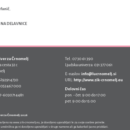
efanič
,
 NA DELAVNICE
iverza Črnomelj
Tel.: 07 30 61 390
 cesta 32 c
Ljudska univerza: 031 377 061
elj
E-naslov:
info@lucrnomelj.si
 SI92914730
URL:
http://www.zik-crnomelj.eu
 5052467 000
Delovni čas
17-6030714481
pon. - čet. 9:00 do 17:00
pet. 9:00 do 15:00
verza Črnomelj 2026
javljeno na
www.zik-crnomelj.eu
, je dovoljeno uporabljati le za svoje osebne potrebe.
 uredništva ga ni dovoljeno uporabljati v druge namene ali ga kakorkoli javno priobčati.