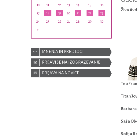
10
11
12
13
14
15
16
Živa Avd
17
18
19
20
21
22
23
24
25
26
27
28
29
30
31
MNENJA IN PREDLOGI
PRIJAVI SE NA IZOBRAŽEVANJE
PRIJAVA NA NOVICE
Teo Fran
Titan Jo
Barbara
Saša Ob
Sofija R