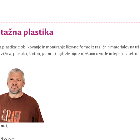
ažna plastika
plastika je oblikovanje in montiranje likovne forme iz različnih materialov na trš
 (žica, plastika, karton, papir ...) in jih zlepijo z mešanico vode in lepila. Iz teh
anut
,
ženci