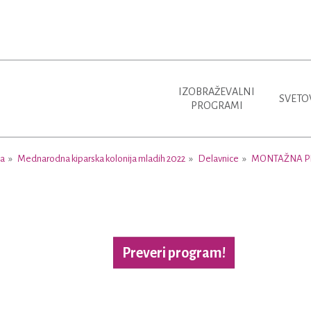
IZOBRAŽEVALNI
SVETO
PROGRAMI
ja
Mednarodna kiparska kolonija mladih 2022
Delavnice
MONTAŽNA P
Preveri program!