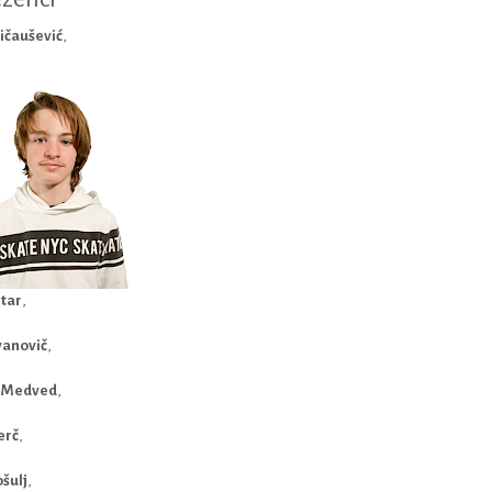
ičaušević
,
tar
,
vanovič
,
 Medved
,
erč
,
ošulj
,