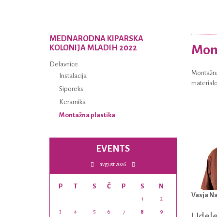
MEDNARODNA KIPARSKA
Mont
KOLONIJA MLADIH 2022
Delavnice
Montažna 
Instalacija
materialov
Siporeks
Keramika
Montažna plastika
EVENTS
avgust 2026
P
T
S
Č
P
S
N
Vasja N
1
2
3
4
5
6
7
8
9
Udele