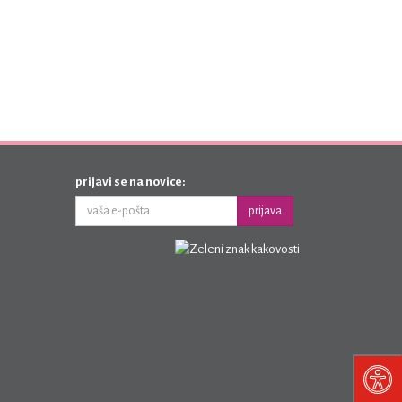
prijavi se na novice:
prijava