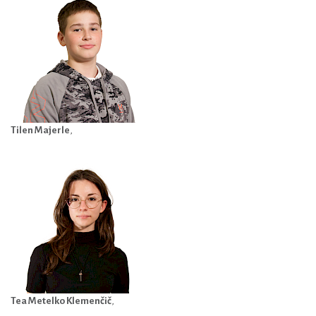
Tilen Majerle
,
Tea Metelko Klemenčič
,