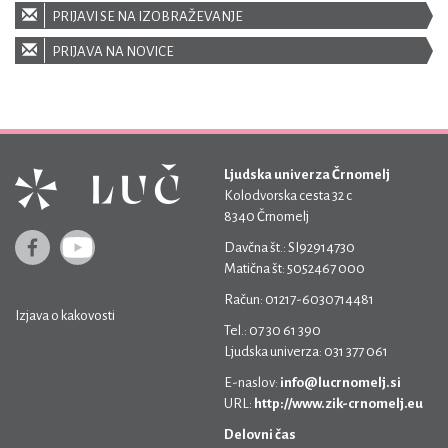
PRIJAVI SE NA IZOBRAŽEVANJE
PRIJAVA NA NOVICE
Ljudska univerza Črnomelj
Kolodvorska cesta 32 c
8340 Črnomelj
Davčna št.: SI92914730
Matična št: 5052467 000
Račun: 01217-6030714481
Izjava o kakovosti
Tel.: 07 30 61 390
Ljudska univerza: 031 377 061
E-naslov:
info@lucrnomelj.si
URL:
http://www.zik-crnomelj.eu
Delovni čas