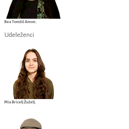
Bea Tomšič Amon
,
Udeleženci
Mia Bricelj Žuželj
,