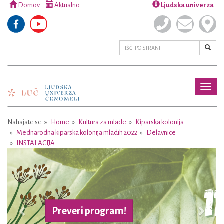
Domov
Aktualno
Ljudska univerza
Toggl
naviga
Nahajate se
Home
Kultura za mlade
Kiparska kolonija
Mednarodna kiparska kolonija mladih 2022
Delavnice
INSTALACIJA
Previous
Next
Preveri program!