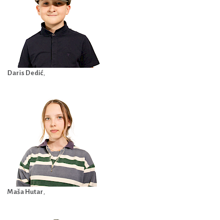
Daris Dedić
,
Maša Hutar
,