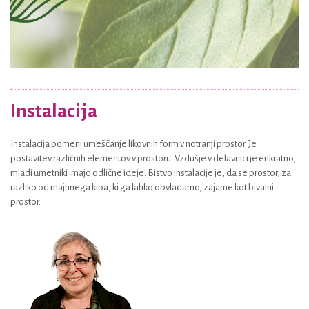
Instalacija
Instalacija pomeni umeščanje likovnih form v notranji prostor. Je
postavitev različnih elementov v prostoru. Vzdušje v delavnici je enkratno,
mladi umetniki imajo odlične ideje. Bistvo instalacije je, da se prostor, za
razliko od majhnega kipa, ki ga lahko obvladamo, zajame kot bivalni
prostor.