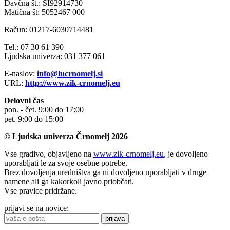
Davčna št.: SI92914730
Matična št: 5052467 000
Račun: 01217-6030714481
Tel.: 07 30 61 390
Ljudska univerza: 031 377 061
E-naslov:
info@lucrnomelj.si
URL:
http://www.zik-crnomelj.eu
Delovni čas
pon. - čet. 9:00 do 17:00
pet. 9:00 do 15:00
© Ljudska univerza Črnomelj 2026
Vse gradivo, objavljeno na
www.zik-crnomelj.eu
, je dovoljeno
uporabljati le za svoje osebne potrebe.
Brez dovoljenja uredništva ga ni dovoljeno uporabljati v druge
namene ali ga kakorkoli javno priobčati.
Vse pravice pridržane.
prijavi se na novice:
prijava