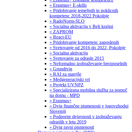
» Erasmus+ E-skills
» Pridobivanje temeljnih in poklicnih
kompetenc 2018-2022 Pokolpje
» RadoNorm-SLO
» Socialna aktivacija v Beli krajini
» ZAPROM
» React-EU
» Pridobivanje kompetenc zaposlenih
» Svetovanje od 2016 do 2022, Pokolpje
» Socialna aktivacija
» Svetovanje za odrasle 2015
» Neformalno izobraževanje brezposelnih
» Grundtvig
» RAI za starejše
» Medgeneracijski vrt
» Projekt UVNPZ
» Specializirana mobilna služba za pomoč
na domu - MPD
» Erasmus+
» Dvig finančne pismenosti v jugovzhodni
Sloveniji
» Podporne dejavnosti v izobraževanju
odraslih v letu 2019
» Dvig ravni pismenosti