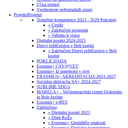
Učna pomoč
Vrednotenje neformalnih znanj
Projekti
Projekti
Temeljne kompetence 2023 - 2029 Pokolpje
» Urniki
» Zaključeni programi
» Vabimo k vpisu
Digitalni koraki 2024-2025
Dnevi zeliščarstva v Beli krajini
» Zaključeni Dnevi zeliščarstva v Beli
krajini
POKLICIJADA
Erasmus+ CSV@VET
Erasmus+ Iz umetnosti v svet
ERASMUS+ AKREDITACIJA 2021-2027
Socialna aktivacija SA+ 2024-2027
SUBLIME SDG's
MARELA+ - Večgeneracijski center Dolenjske
in Bele krajine
Erasmus+ e-RES
Zaključeno
» Digitalni koraki 2023
» Digit RoŽe
» Erasmus+ Gledališče enakosti
» Erasmus+ Digitalne kompetence