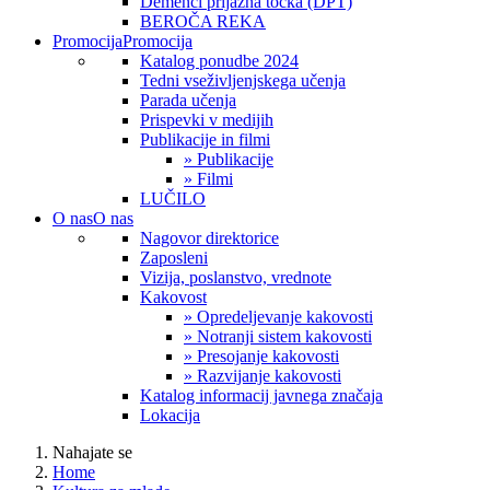
Demenci prijazna točka (DPT)
BEROČA REKA
Promocija
Promocija
Katalog ponudbe 2024
Tedni vseživljenjskega učenja
Parada učenja
Prispevki v medijih
Publikacije in filmi
» Publikacije
» Filmi
LUČILO
O nas
O nas
Nagovor direktorice
Zaposleni
Vizija, poslanstvo, vrednote
Kakovost
» Opredeljevanje kakovosti
» Notranji sistem kakovosti
» Presojanje kakovosti
» Razvijanje kakovosti
Katalog informacij javnega značaja
Lokacija
Nahajate se
Home