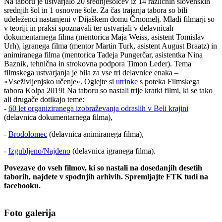
Na taboru je ustvarjalo 20 srednješolcev iz 14 različnih slovenskih
srednjih šol in 1 osnovne šole. Za čas trajanja tabora so bili
udeleženci nastanjeni v Dijaškem domu Črnomelj. Mladi filmarji so
v teoriji in praksi spoznavali ter ustvarjali v delavnicah
dokumentarnega filma (mentorica Maja Weiss, asistent Tomislav
Urh), igranega filma (mentor Martin Turk, asistent August Braatz) in
animiranega filma (mentorica Tadeja Pungerčar, asistentka Nina
Baznik, tehnična in strokovna podpora Timon Leder). Tema
filmskega ustvarjanja je bila za vse tri delavnice enaka –
»Vseživljenjsko učenje«. Oglejte si
utrinke
s poteka Filmskega
tabora Kolpa 2019! Na taboru so nastali trije kratki filmi, ki se tako
ali drugače dotikajo teme:
-
60 let organiziranega izobraževanja odraslih v Beli krajini
(delavnica dokumentarnega filma),
-
Brodolomec
(delavnica animiranega filma),
-
Izgubljeno/Najdeno
(delavnica igranega filma).
Povezave do vseh filmov, ki so nastali na dosedanjih desetih
taborih, najdete v spodnjih arhivih. Spremljajte FTK tudi na
facebooku.
Foto galerija