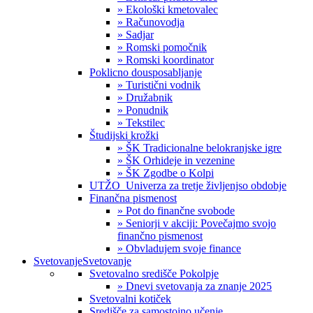
» Ekološki kmetovalec
» Računovodja
» Sadjar
» Romski pomočnik
» Romski koordinator
Poklicno dousposabljanje
» Turistični vodnik
» Družabnik
» Ponudnik
» Tekstilec
Študijski krožki
» ŠK Tradicionalne belokranjske igre
» ŠK Orhideje in vezenine
» ŠK Zgodbe o Kolpi
UTŽO_Univerza za tretje življenjso obdobje
Finančna pismenost
» Pot do finančne svobode
» Seniorji v akciji: Povečajmo svojo
finančno pismenost
» Obvladujem svoje finance
Svetovanje
Svetovanje
Svetovalno središče Pokolpje
» Dnevi svetovanja za znanje 2025
Svetovalni kotiček
Središče za samostojno učenje