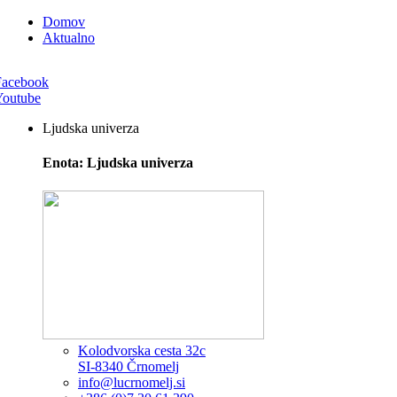
Domov
Aktualno
Facebook
Youtube
Ljudska univerza
Enota: Ljudska univerza
Kolodvorska cesta 32c
SI-8340 Črnomelj
info@lucrnomelj.si