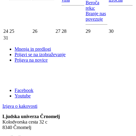
Beroča
reka:
Branje nas
povezuje
24
25
26
27
28
29
30
31
Mnenja in predlogi
Prijavi se na izobraževanje
Prijava na novice
Facebook
Youtube
Izjava o kakovosti
Ljudska univerza Črnomelj
Kolodvorska cesta 32 c
8340 Črnomelj