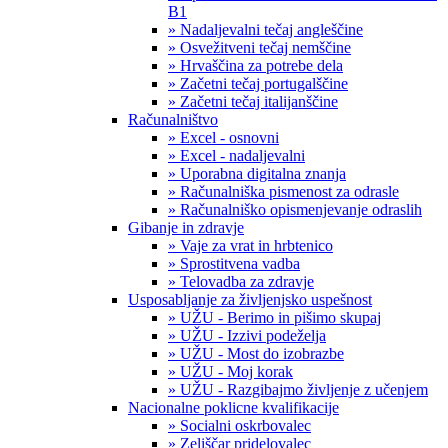
B1
» Nadaljevalni tečaj angleščine
» Osvežitveni tečaj nemščine
» Hrvaščina za potrebe dela
» Začetni tečaj portugalščine
» Začetni tečaj italijanščine
Računalništvo
» Excel - osnovni
» Excel - nadaljevalni
» Uporabna digitalna znanja
» Računalniška pismenost za odrasle
» Računalniško opismenjevanje odraslih
Gibanje in zdravje
» Vaje za vrat in hrbtenico
» Sprostitvena vadba
» Telovadba za zdravje
Usposabljanje za življenjsko uspešnost
» UŽU - Berimo in pišimo skupaj
» UŽU - Izzivi podeželja
» UŽU - Most do izobrazbe
» UŽU - Moj korak
» UŽU - Razgibajmo življenje z učenjem
Nacionalne poklicne kvalifikacije
» Socialni oskrbovalec
» Zeliščar pridelovalec