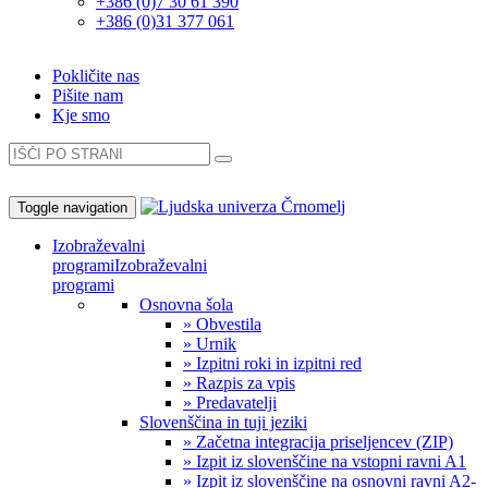
+386 (0)7 30 61 390
+386 (0)31 377 061
Pokličite nas
Pišite nam
Kje smo
Toggle navigation
Izobraževalni
programi
Izobraževalni
programi
Osnovna šola
» Obvestila
» Urnik
» Izpitni roki in izpitni red
» Razpis za vpis
» Predavatelji
Slovenščina in tuji jeziki
» Začetna integracija priseljencev (ZIP)
» Izpit iz slovenščine na vstopni ravni A1
» Izpit iz slovenščine na osnovni ravni A2-