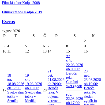
Filmski tabor Kolpa 2008
Filmski tabor Kolpa 2019
Events
avgust 2026
P
T
S
Č
P
S
N
1
2
3
4
5
6
7
8
9
10
11
12
13
14
15
16
22
sob,
22.08.2026
ob 09:00:
21
23
Beroča
18
19
pet,
ned,
reka:
tor,
sre,
21.08.2026
23.08.2026
Čarobni
18.08.2026
19.08.2026
ob 20:00:
ob 10:00:
svet zgodb
ob 17:00:
ob 10:00:
Beroča
Beroča
17
20
Svetovalna
Svetovalna
reka: V
reka: Po
sob,
točka v
točka v
objemu
sledeh
22.08.2026
Semiču
Metliki
verzov in
zgodb in
ob 17:00:
vina
izročila