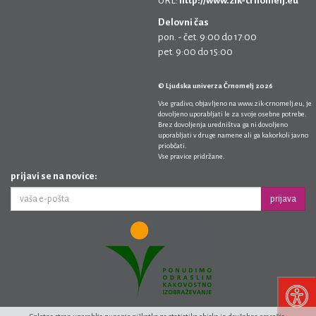
URL:
http://www.zik-crnomelj.eu
Delovni čas
pon. - čet. 9:00 do 17:00
pet. 9:00 do 15:00
© Ljudska univerza Črnomelj 2026
Vse gradivo, objavljeno na
www.zik-crnomelj.eu
, je
dovoljeno uporabljati le za svoje osebne potrebe.
Brez dovoljenja uredništva ga ni dovoljeno
uporabljati v druge namene ali ga kakorkoli javno
priobčati.
Vse pravice pridržane.
prijavi se na novice:
prijava