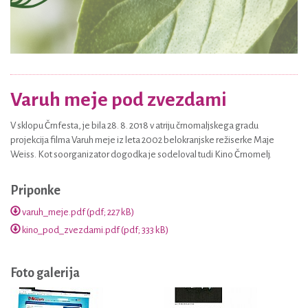
Varuh meje pod zvezdami
V sklopu Črnfesta, je bila 28. 8. 2018 v atriju črnomaljskega gradu
projekcija filma Varuh meje iz leta 2002 belokranjske režiserke Maje
Weiss. Kot soorganizator dogodka je sodeloval tudi Kino Črnomelj.
Priponke
varuh_meje.pdf (pdf; 227 kB)
kino_pod_zvezdami.pdf (pdf; 333 kB)
Foto galerija