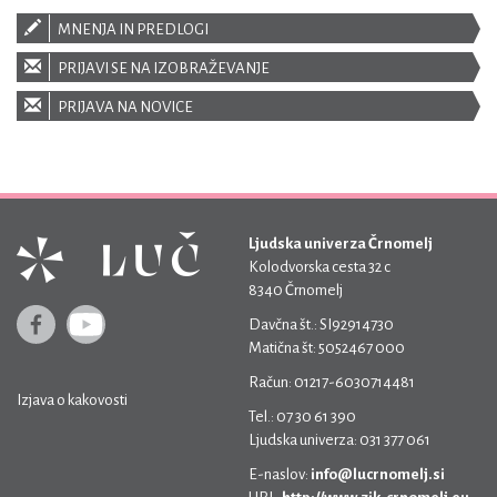
MNENJA IN PREDLOGI
PRIJAVI SE NA IZOBRAŽEVANJE
PRIJAVA NA NOVICE
Ljudska univerza Črnomelj
Kolodvorska cesta 32 c
8340 Črnomelj
Davčna št.: SI92914730
Matična št: 5052467 000
Račun: 01217-6030714481
Izjava o kakovosti
Tel.: 07 30 61 390
Ljudska univerza: 031 377 061
E-naslov:
info@lucrnomelj.si