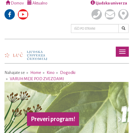
Domov
Aktualno
Ljudska univerza
Toggl
naviga
Nahajate se
Home
Kino
Dogodki
VARUH MEJE POD ZVEZDAMI
Previous
Next
Preveri program!