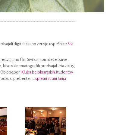
predvajali digitalizirano verzijo uspešnice
Sivi
u predvajamo film Sivi kamion rdeče barve,
lm, ki se v kinematografih predvajal leta 2005,
o. Ob podpori
Kluba belokranjskih študentov
godku si preberite na
spletni strani Jurija