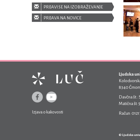
PRIJAVI SE NA IZOBRAŽEVANJE
PRIJAVA NA NOVICE
Ljudska un
Kolodvorska
8340 Črnom
Davčna št.:
Matična št:
Izjava o kakovosti
Račun: 012
© Ljudska uni