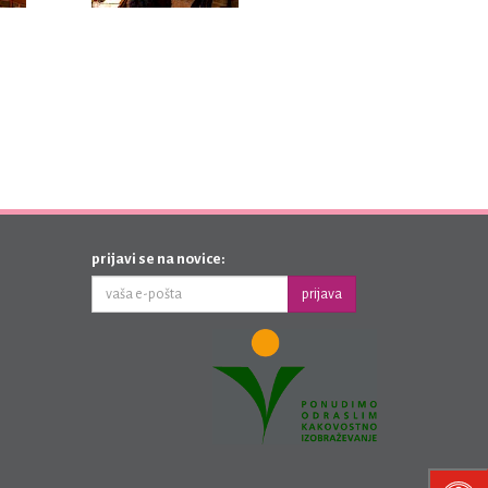
prijavi se na novice:
prijava