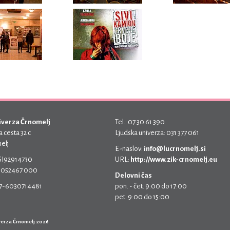
iverza Črnomelj
Tel.: 07 30 61 390
 cesta 32 c
Ljudska univerza: 031 377 061
elj
E-naslov:
info@lucrnomelj.si
 SI92914730
URL:
http://www.zik-crnomelj.eu
 5052467 000
Delovni čas
17-6030714481
pon. - čet. 9:00 do 17:00
pet. 9:00 do 15:00
verza Črnomelj 2026