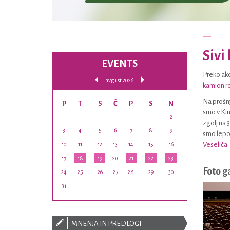
Sivi
EVENTS
Preko akc
avgust 2026
kamion r
Na prošn
P
T
S
Č
P
S
N
smo v Kinu
1
2
zgolj na 
3
4
5
6
7
8
9
smo lepo 
Veseliča.
10
11
12
13
14
15
16
17
18
19
20
21
22
23
Foto g
24
25
26
27
28
29
30
31
MNENJA IN PREDLOGI