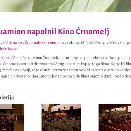
 kamion napolnil Kino Črnomelj
ije
Vidimo se v Črnomaljskem kinu
smo v soboto, 18. 3. 2017 kot prvi v Sloveniji 
deče barve
.
jo
Jurija Veseliča
, da v kinu Črnomelj zanj in njegove prijatelje na velikem platn
 Črnomelj zaprosili distributerja Vertigo d.o.o. za kopijo tega filma. Ker je bil fi
35 mm filmski kopiji, se je distributer za ta namen odločil narediti digitalno kopij
napolnili dvorano Kina Črnomelj in se po ogledu filma prijetno družili. Več o do
alerija