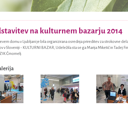
stavitev na kulturnem bazarju 2014
evem domu v Ljubljani je bila organizirana osrednja prireditev za strokovne del
 v Sloveniji - KULTURNI BAZAR, Udeležila sta se ga Marija Miketič in Tadej Fink
ZIK Črnomelj.
alerija