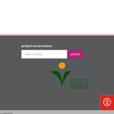
prijavi se na novice:
prijava
 o piškotkih