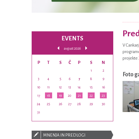
Pred
EVENTS
V Cankarj
avgust 2026
programov
projekte 
P
T
S
Č
P
S
N
1
2
Foto g
3
4
5
6
7
8
9
10
11
12
13
14
15
16
17
18
19
20
21
22
23
24
25
26
27
28
29
30
31
MNENJA IN PREDLOGI