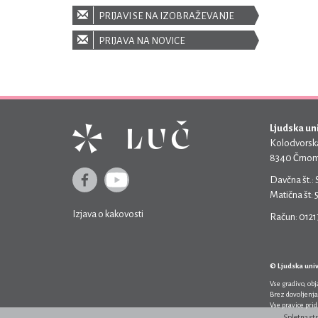
PRIJAVI SE NA IZOBRAŽEVANJE
PRIJAVA NA NOVICE
Ljudska un
Kolodvorska
8340 Črnom
Davčna št.:
Matična št:
Izjava o kakovosti
Račun: 012
© Ljudska uni
Vse gradivo, ob
Brez dovoljenja
Vse pravice pri
Spletna st