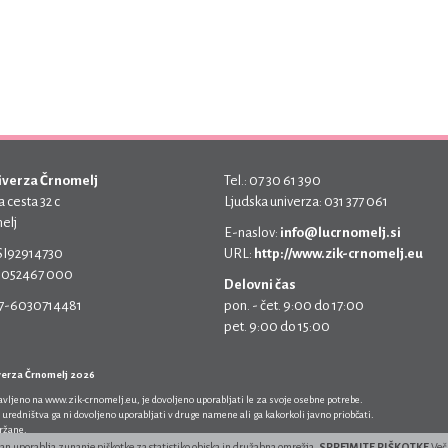
iverza Črnomelj
Tel.: 07 30 61 390
 cesta 32 c
Ljudska univerza: 031 377 061
elj
E-naslov:
info@lucrnomelj.si
 SI92914730
URL:
http://www.zik-crnomelj.eu
 5052467 000
Delovni čas
17-6030714481
pon. - čet. 9:00 do 17:00
pet. 9:00 do 15:00
verza Črnomelj 2026
javljeno na
www.zik-crnomelj.eu
, je dovoljeno uporabljati le za svoje osebne potrebe.
 uredništva ga ni dovoljeno uporabljati v druge namene ali ga kakorkoli javno priobčati.
držane.
ran uporablja zunanje piškotke za statistiko obiska in družabna omrežja.
SPREJMITE PIŠKOTKE
Več