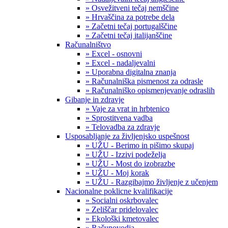
» Osvežitveni tečaj nemščine
» Hrvaščina za potrebe dela
» Začetni tečaj portugalščine
» Začetni tečaj italijanščine
Računalništvo
» Excel - osnovni
» Excel - nadaljevalni
» Uporabna digitalna znanja
» Računalniška pismenost za odrasle
» Računalniško opismenjevanje odraslih
Gibanje in zdravje
» Vaje za vrat in hrbtenico
» Sprostitvena vadba
» Telovadba za zdravje
Usposabljanje za življenjsko uspešnost
» UŽU - Berimo in pišimo skupaj
» UŽU - Izzivi podeželja
» UŽU - Most do izobrazbe
» UŽU - Moj korak
» UŽU - Razgibajmo življenje z učenjem
Nacionalne poklicne kvalifikacije
» Socialni oskrbovalec
» Zeliščar pridelovalec
» Ekološki kmetovalec
» Računovodja