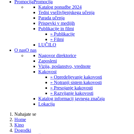
Promocija
Promocija
Katalog ponudbe 2024
Tedni vseživljenjskega učenja
Parada učenja
Prispevki v medijih
Publikacije in filmi
» Publikacije
» Filmi
LUČILO
O nas
O nas
Nagovor direktorice
Zaposleni
Vizija, poslanstvo, vrednote
Kakovost
» Opredeljevanje kakovosti
» Notranji sistem kakovosti
» Presojanje kakovosti
» Razvijanje kakovosti
Katalog informacij javnega značaja
Lokacija
Nahajate se
Home
Kino
Dogodki