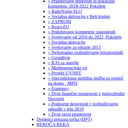
» Pridobivanje temeljnih in poklicnih
kompetenc 2018-2022 Pokolpje
» RadoNorm-SLO
» Socialna aktivacija v Beli krajini
» ZAPROM
» React-EU
» Pridobivanje kompetenc zaposlenih
» Svetovanje od 2016 do 2022, Pokolpje
» Socialna aktivacija
» Svetovanje za odrasle 2015
» Neformalno izobraževanje brezposelnih
» Grundtvig
» RAI za starejše
» Medgeneracijski vrt
» Projekt UVNPZ
» Specializirana mobilna služba za pomoč
na domu - MPD
» Erasmus+
» Dvig finančne pismenosti v jugovzhodni
Sloveniji
» Podporne dejavnosti v izobraževanju
odraslih v letu 2019
» Dvig ravni pismenosti
Demenci prijazna točka (DPT)
BEROČA REKA