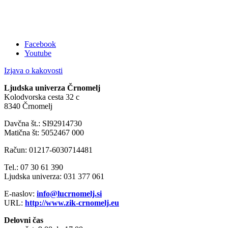
Facebook
Youtube
Izjava o kakovosti
Ljudska univerza Črnomelj
Kolodvorska cesta 32 c
8340 Črnomelj
Davčna št.: SI92914730
Matična št: 5052467 000
Račun: 01217-6030714481
Tel.: 07 30 61 390
Ljudska univerza: 031 377 061
E-naslov:
info@lucrnomelj.si
URL:
http://www.zik-crnomelj.eu
Delovni čas