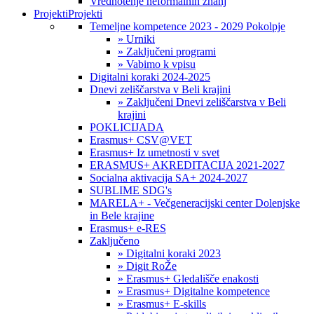
Vrednotenje neformalnih znanj
Projekti
Projekti
Temeljne kompetence 2023 - 2029 Pokolpje
» Urniki
» Zaključeni programi
» Vabimo k vpisu
Digitalni koraki 2024-2025
Dnevi zeliščarstva v Beli krajini
» Zaključeni Dnevi zeliščarstva v Beli
krajini
POKLICIJADA
Erasmus+ CSV@VET
Erasmus+ Iz umetnosti v svet
ERASMUS+ AKREDITACIJA 2021-2027
Socialna aktivacija SA+ 2024-2027
SUBLIME SDG's
MARELA+ - Večgeneracijski center Dolenjske
in Bele krajine
Erasmus+ e-RES
Zaključeno
» Digitalni koraki 2023
» Digit RoŽe
» Erasmus+ Gledališče enakosti
» Erasmus+ Digitalne kompetence
» Erasmus+ E-skills