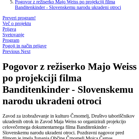
Pogovor z režiserko Majo Weiss po projekciji filma
Banditenkinder - Slovenskemu narodu ukradeni otroci
Preveri program!
Več o projektu
Prijava
Svetovanje
Program
Pogoji in način prijave
Previous
Next
Pogovor z režiserko Majo Weiss
po projekciji filma
Banditenkinder - Slovenskemu
narodu ukradeni otroci
Zavod za izobraževanje in kulturo Črnomelj, Društvo taboriščnikov
ukradenih otrok in Zavod Maja Weiss so organizirali projekcijo
celovečernega dokumentarnega filma Banditenkinder -
Slovenskemu narodu ukradeni otroci. Pozdravni nagovor pred
filmom je imela županja Občine Črnomelj Mojca Čemas