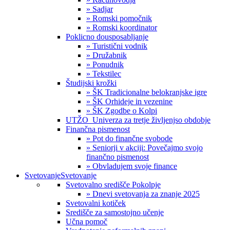
» Sadjar
» Romski pomočnik
» Romski koordinator
Poklicno dousposabljanje
» Turistični vodnik
» Družabnik
» Ponudnik
» Tekstilec
Študijski krožki
» ŠK Tradicionalne belokranjske igre
» ŠK Orhideje in vezenine
» ŠK Zgodbe o Kolpi
UTŽO_Univerza za tretje življenjso obdobje
Finančna pismenost
» Pot do finančne svobode
» Seniorji v akciji: Povečajmo svojo
finančno pismenost
» Obvladujem svoje finance
Svetovanje
Svetovanje
Svetovalno središče Pokolpje
» Dnevi svetovanja za znanje 2025
Svetovalni kotiček
Središče za samostojno učenje
Učna pomoč