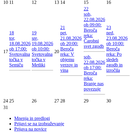
10
11
12
13
14
15
16
22
sob,
22.08.2026
ob 09:00:
21
23
Beroča
18
19
pet,
ned,
reka:
tor,
sre,
21.08.2026
23.08.2026
Čarobni
18.08.2026
19.08.2026
ob 20:00:
ob 10:00:
svet zgodb
ob 17:00:
ob 10:00:
Beroča
Beroča
17
20
Svetovalna
Svetovalna
reka: V
reka: Po
sob,
točka v
točka v
objemu
sledeh
22.08.2026
Semiču
Metliki
verzov in
zgodb in
ob 17:00:
vina
izročila
Beroča
reka:
Branje nas
povezuje
24
25
26
27
28
29
30
31
Mnenja in predlogi
Prijavi se na izobraževanje
Prijava na novice