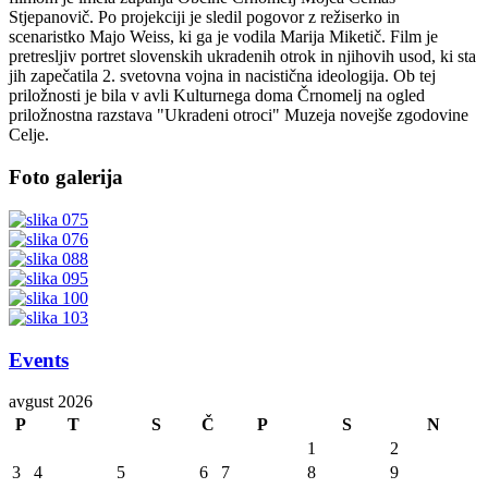
Stjepanovič. Po projekciji je sledil pogovor z režiserko in
scenaristko Majo Weiss, ki ga je vodila Marija Miketič. Film je
pretresljiv portret slovenskih ukradenih otrok in njihovih usod, ki sta
jih zapečatila 2. svetovna vojna in nacistična ideologija. Ob tej
priložnosti je bila v avli Kulturnega doma Črnomelj na ogled
priložnostna razstava "Ukradeni otroci" Muzeja novejše zgodovine
Celje.
Foto galerija
Events
avgust 2026
P
T
S
Č
P
S
N
1
2
3
4
5
6
7
8
9