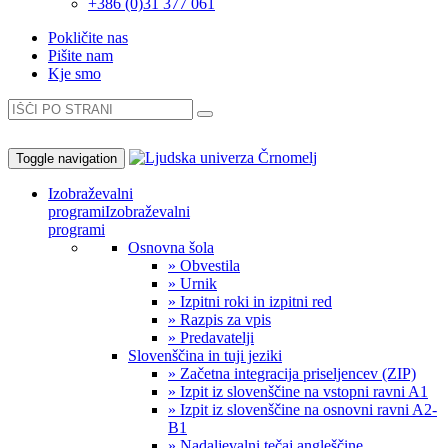
+386 (0)31 377 061
Pokličite nas
Pišite nam
Kje smo
Toggle navigation
Izobraževalni
programi
Izobraževalni
programi
Osnovna šola
» Obvestila
» Urnik
» Izpitni roki in izpitni red
» Razpis za vpis
» Predavatelji
Slovenščina in tuji jeziki
» Začetna integracija priseljencev (ZIP)
» Izpit iz slovenščine na vstopni ravni A1
» Izpit iz slovenščine na osnovni ravni A2-
B1
» Nadaljevalni tečaj angleščine