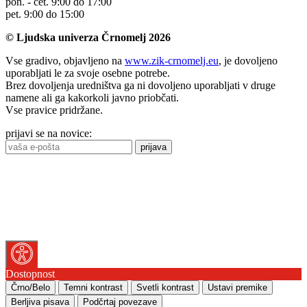
pon. - čet. 9:00 do 17:00
pet. 9:00 do 15:00
© Ljudska univerza Črnomelj 2026
Vse gradivo, objavljeno na
www.zik-crnomelj.eu
, je dovoljeno
uporabljati le za svoje osebne potrebe.
Brez dovoljenja uredništva ga ni dovoljeno uporabljati v druge
namene ali ga kakorkoli javno priobčati.
Vse pravice pridržane.
prijavi se na novice:
prijava
Dostopnost
Črno/Belo
Temni kontrast
Svetli kontrast
Ustavi premike
Berljiva pisava
Podčrtaj povezave