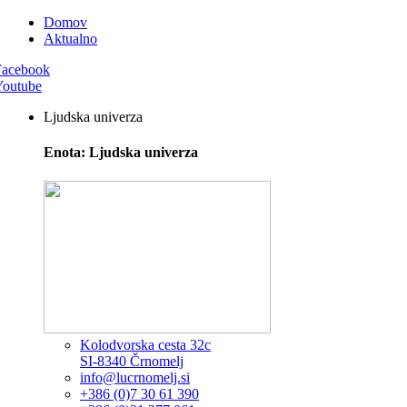
Domov
Aktualno
Facebook
Youtube
Ljudska univerza
Enota: Ljudska univerza
Kolodvorska cesta 32c
SI-8340 Črnomelj
info@lucrnomelj.si
+386 (0)7 30 61 390