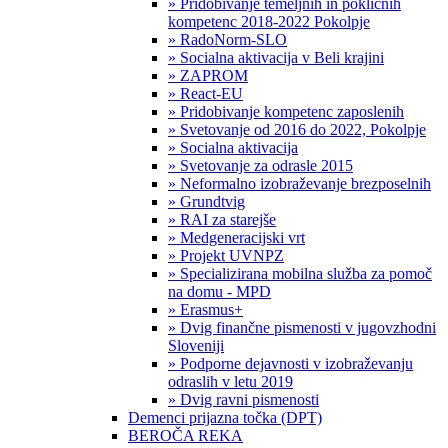
» Pridobivanje temeljnih in poklicnih
kompetenc 2018-2022 Pokolpje
» RadoNorm-SLO
» Socialna aktivacija v Beli krajini
» ZAPROM
» React-EU
» Pridobivanje kompetenc zaposlenih
» Svetovanje od 2016 do 2022, Pokolpje
» Socialna aktivacija
» Svetovanje za odrasle 2015
» Neformalno izobraževanje brezposelnih
» Grundtvig
» RAI za starejše
» Medgeneracijski vrt
» Projekt UVNPZ
» Specializirana mobilna služba za pomoč
na domu - MPD
» Erasmus+
» Dvig finančne pismenosti v jugovzhodni
Sloveniji
» Podporne dejavnosti v izobraževanju
odraslih v letu 2019
» Dvig ravni pismenosti
Demenci prijazna točka (DPT)
BEROČA REKA