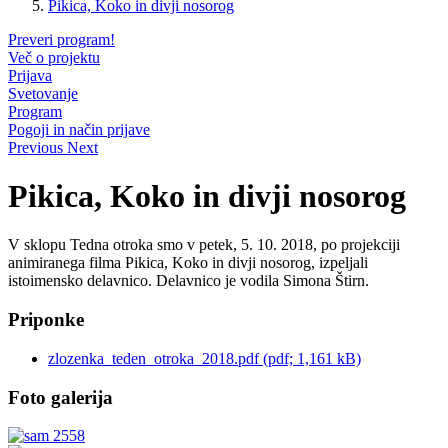
Pikica, Koko in divji nosorog
Preveri program!
Več o projektu
Prijava
Svetovanje
Program
Pogoji in način prijave
Previous
Next
Pikica, Koko in divji nosorog
V sklopu Tedna otroka smo v petek, 5. 10. 2018, po projekciji
animiranega filma Pikica, Koko in divji nosorog, izpeljali
istoimensko delavnico. Delavnico je vodila Simona Štirn.
Priponke
zlozenka_teden_otroka_2018.pdf (pdf; 1,161 kB)
Foto galerija