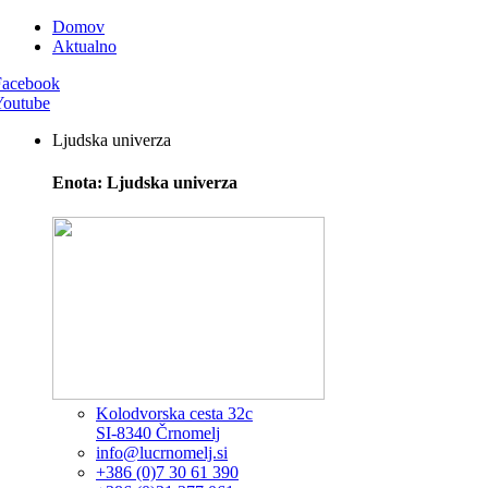
Domov
Aktualno
Facebook
Youtube
Ljudska univerza
Enota: Ljudska univerza
Kolodvorska cesta 32c
SI-8340 Črnomelj
info@lucrnomelj.si
+386 (0)7 30 61 390