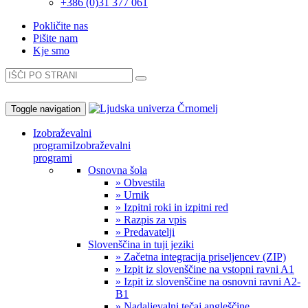
+386 (0)31 377 061
Pokličite nas
Pišite nam
Kje smo
Toggle navigation
Izobraževalni
programi
Izobraževalni
programi
Osnovna šola
» Obvestila
» Urnik
» Izpitni roki in izpitni red
» Razpis za vpis
» Predavatelji
Slovenščina in tuji jeziki
» Začetna integracija priseljencev (ZIP)
» Izpit iz slovenščine na vstopni ravni A1
» Izpit iz slovenščine na osnovni ravni A2-
B1
» Nadaljevalni tečaj angleščine