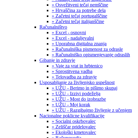
» Osvežitveni tečaj nemščine
» Hrvaščina za potrebe dela
» Začetni tečaj portugalščine
» Začetni tečaj italijanščine
Računalništvo
» Excel - osnovni
» Excel - nadaljevalni
» Uporabna digitalna znanja
» Računalniška pismenost za odrasle
» Računalniško opismenjevanje odraslih
Gibanje in zdravje
» Vaje za vrat in hrbtenico
» Sprostitvena vadba
» Telovadba za zdravje
Usposabljanje za življenjsko uspešnost
» UŽU - Berimo in pišimo skupaj
» UŽU - Izzivi podeželja
» UŽU - Most do izobrazbe
» UŽU - Moj korak
» UŽU - Razgibajmo življenje z učenjem
Nacionalne poklicne kvalifikacije
» Socialni oskrbovalec
» Zeliščar pridelovalec
» Ekološki kmetovalec
» Računovodja