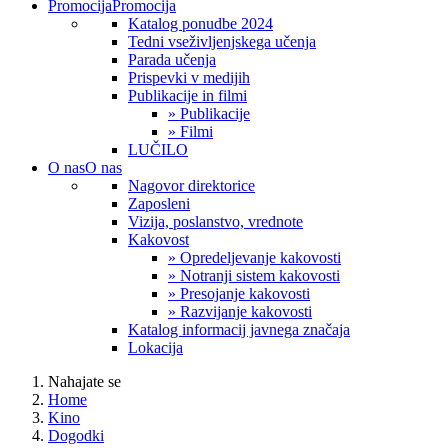
Promocija
Promocija
Katalog ponudbe 2024
Tedni vseživljenjskega učenja
Parada učenja
Prispevki v medijih
Publikacije in filmi
» Publikacije
» Filmi
LUČILO
O nas
O nas
Nagovor direktorice
Zaposleni
Vizija, poslanstvo, vrednote
Kakovost
» Opredeljevanje kakovosti
» Notranji sistem kakovosti
» Presojanje kakovosti
» Razvijanje kakovosti
Katalog informacij javnega značaja
Lokacija
Nahajate se
Home
Kino
Dogodki