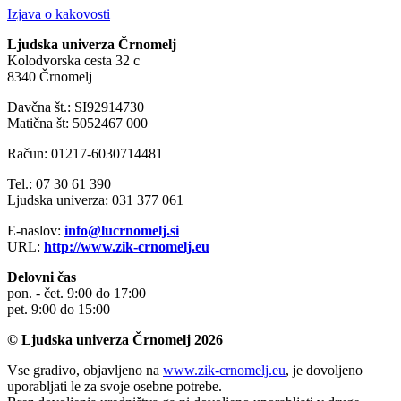
Izjava o kakovosti
Ljudska univerza Črnomelj
Kolodvorska cesta 32 c
8340 Črnomelj
Davčna št.: SI92914730
Matična št: 5052467 000
Račun: 01217-6030714481
Tel.: 07 30 61 390
Ljudska univerza: 031 377 061
E-naslov:
info@lucrnomelj.si
URL:
http://www.zik-crnomelj.eu
Delovni čas
pon. - čet. 9:00 do 17:00
pet. 9:00 do 15:00
© Ljudska univerza Črnomelj 2026
Vse gradivo, objavljeno na
www.zik-crnomelj.eu
, je dovoljeno
uporabljati le za svoje osebne potrebe.