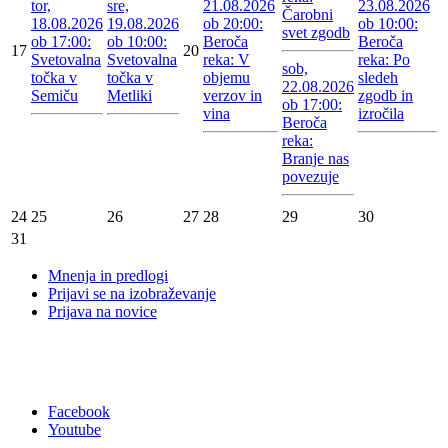
tor,
sre,
21.08.2026
23.08.2026
Čarobni
18.08.2026
19.08.2026
ob 20:00:
ob 10:00:
svet zgodb
ob 17:00:
ob 10:00:
Beroča
Beroča
17
20
Svetovalna
Svetovalna
reka: V
reka: Po
sob,
točka v
točka v
objemu
sledeh
22.08.2026
Semiču
Metliki
verzov in
zgodb in
ob 17:00:
vina
izročila
Beroča
reka:
Branje nas
povezuje
24
25
26
27
28
29
30
31
Mnenja in predlogi
Prijavi se na izobraževanje
Prijava na novice
Facebook
Youtube