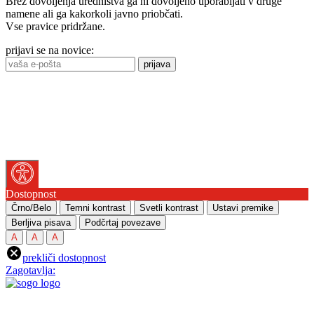
Brez dovoljenja uredništva ga ni dovoljeno uporabljati v druge
namene ali ga kakorkoli javno priobčati.
Vse pravice pridržane.
prijavi se na novice:
prijava
Dostopnost
Črno/Belo
Temni kontrast
Svetli kontrast
Ustavi premike
Berljiva pisava
Podčrtaj povezave
A
A
A
prekliči dostopnost
Zagotavlja: