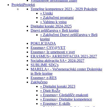
Vrednotenje neformalnih znanj
Projekti
Projekti
Temeljne kompetence 2023 - 2029 Pokolpje
» Urniki
» Zaključeni programi
» Vabimo k vpisu
Digitalni koraki 2024-2025
Dnevi zeliščarstva v Beli krajini
» Zaključeni Dnevi zeliščarstva v Beli
krajini
POKLICIJADA
Erasmus+ CSV@VET
Erasmus+ Iz umetnosti v svet
ERASMUS+ AKREDITACIJA 2021-2027
Socialna aktivacija SA+ 2024-2027
SUBLIME SDG's
MARELA+ - Večgeneracijski center Dolenjske
in Bele krajine
Erasmus+ e-RES
Zaključeno
» Digitalni koraki 2023
» Digit RoŽe
» Erasmus+ Gledališče enakosti
» Erasmus+ Digitalne kompetence
» Erasmus+ E-skills