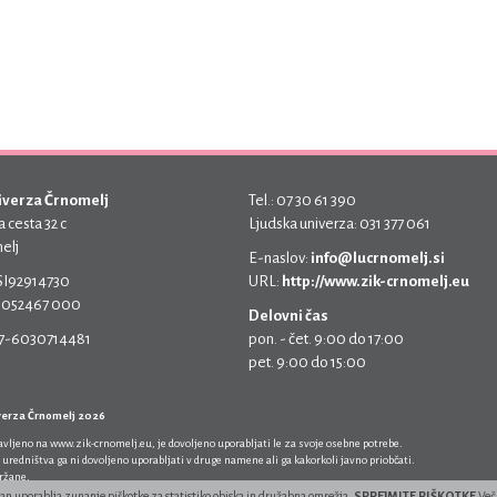
iverza Črnomelj
Tel.: 07 30 61 390
 cesta 32 c
Ljudska univerza: 031 377 061
elj
E-naslov:
info@lucrnomelj.si
 SI92914730
URL:
http://www.zik-crnomelj.eu
 5052467 000
Delovni čas
17-6030714481
pon. - čet. 9:00 do 17:00
pet. 9:00 do 15:00
verza Črnomelj 2026
javljeno na
www.zik-crnomelj.eu
, je dovoljeno uporabljati le za svoje osebne potrebe.
 uredništva ga ni dovoljeno uporabljati v druge namene ali ga kakorkoli javno priobčati.
držane.
ran uporablja zunanje piškotke za statistiko obiska in družabna omrežja.
SPREJMITE PIŠKOTKE
Več