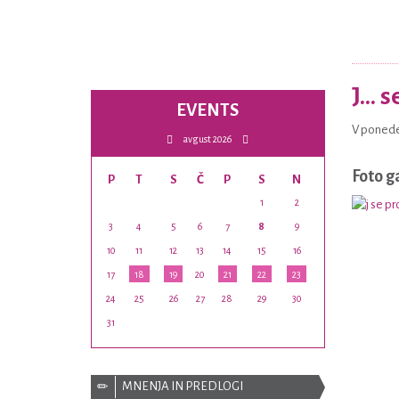
J...
EVENTS
V ponedel
avgust 2026
Foto g
P
T
S
Č
P
S
N
1
2
3
4
5
6
7
8
9
10
11
12
13
14
15
16
17
18
19
20
21
22
23
24
25
26
27
28
29
30
31
MNENJA IN PREDLOGI