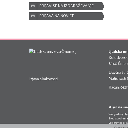
PRIJAVI SE NA IZOBRAŽEVANJE
PRIJAVA NA NOVICE
Ljudska un
Kolodvorska
8340 Črnom
Davčna št.:
Matična št:
Izjava o kakovosti
Račun: 012
© Ljudska uni
Vse gradivo, ob
Brez dovoljenja
Vse pravice pri
Spletna st