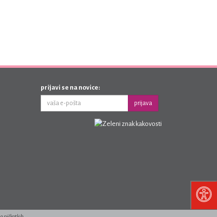
prijavi se na novice:
prijava
 o piškotkih