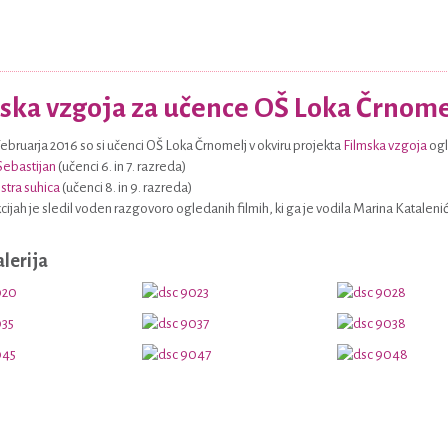
ska vzgoja za učence OŠ Loka Črnome
. februarja 2016 so si učenci OŠ Loka Črnomelj v okviru projekta
Filmska vzgoja
ogl
Sebastijan
(učenci 6. in 7. razreda)
stra suhica
(učenci 8. in 9. razreda)
cijah je sledil voden razgovoro ogledanih filmih, ki ga je vodila Marina Kataleni
alerija