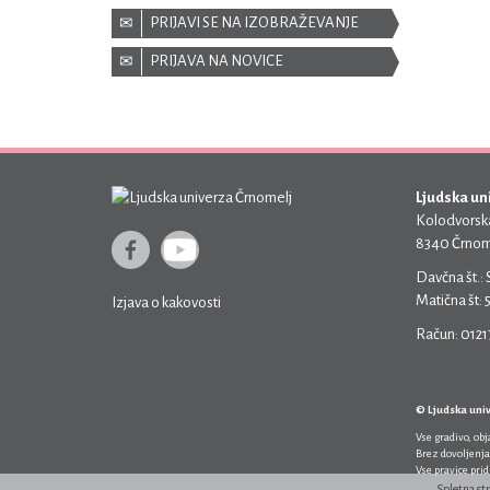
PRIJAVI SE NA IZOBRAŽEVANJE
PRIJAVA NA NOVICE
Ljudska un
Kolodvorska
8340 Črnom
Davčna št.:
Matična št:
Izjava o kakovosti
Račun: 012
© Ljudska uni
Vse gradivo, ob
Brez dovoljenja
Vse pravice pri
Spletna st