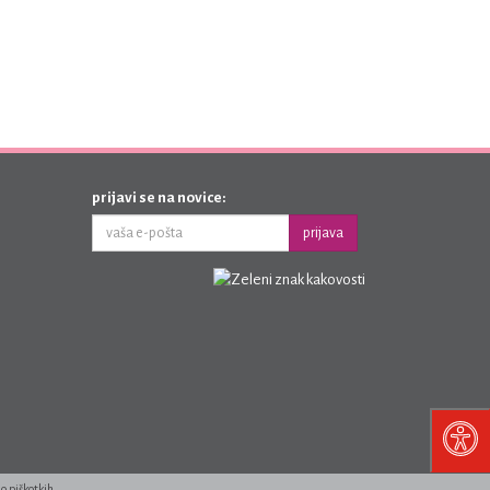
prijavi se na novice:
prijava
 o piškotkih