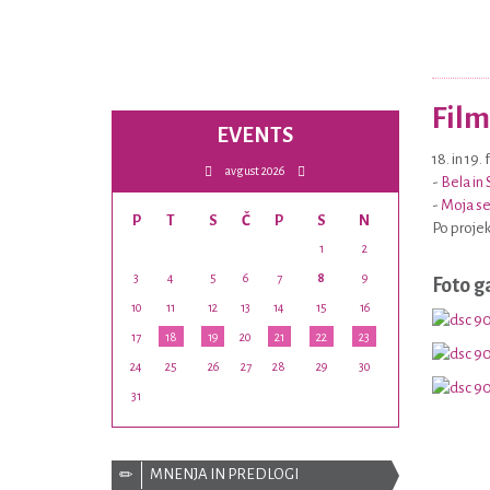
Film
EVENTS
18. in 19
avgust 2026
-
Bela in 
-
Moja se
P
T
S
Č
P
S
N
Po projek
1
2
3
4
5
6
7
8
9
Foto g
10
11
12
13
14
15
16
17
18
19
20
21
22
23
24
25
26
27
28
29
30
31
MNENJA IN PREDLOGI