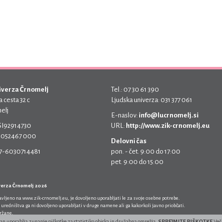
iverza Črnomelj
Tel.: 07 30 61 390
 cesta 32 c
Ljudska univerza: 031 377 061
elj
E-naslov:
info@lucrnomelj.si
 SI92914730
URL:
http://www.zik-crnomelj.eu
 5052467 000
Delovni čas
17-6030714481
pon. - čet. 9:00 do 17:00
pet. 9:00 do 15:00
verza Črnomelj 2026
javljeno na
www.zik-crnomelj.eu
, je dovoljeno uporabljati le za svoje osebne potrebe.
 uredništva ga ni dovoljeno uporabljati v druge namene ali ga kakorkoli javno priobčati.
držane.
ran uporablja zunanje piškotke za statistiko obiska in družabna omrežja.
SPREJMITE PIŠKOTKE
Več