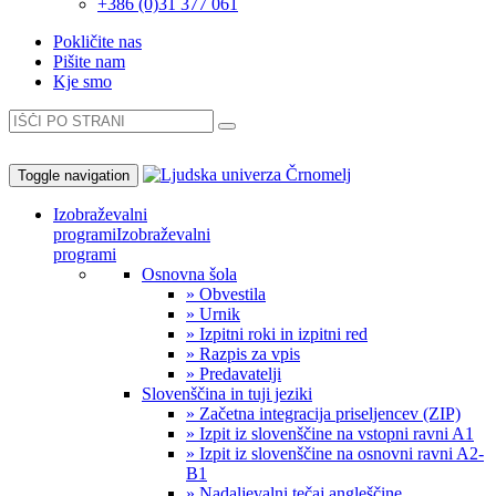
+386 (0)31 377 061
Pokličite nas
Pišite nam
Kje smo
Toggle navigation
Izobraževalni
programi
Izobraževalni
programi
Osnovna šola
» Obvestila
» Urnik
» Izpitni roki in izpitni red
» Razpis za vpis
» Predavatelji
Slovenščina in tuji jeziki
» Začetna integracija priseljencev (ZIP)
» Izpit iz slovenščine na vstopni ravni A1
» Izpit iz slovenščine na osnovni ravni A2-
B1
» Nadaljevalni tečaj angleščine