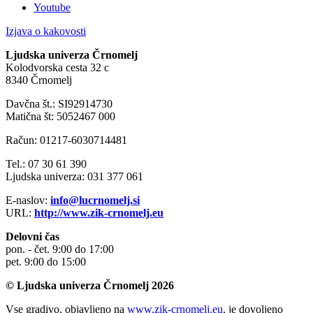
Youtube
Izjava o kakovosti
Ljudska univerza Črnomelj
Kolodvorska cesta 32 c
8340 Črnomelj
Davčna št.: SI92914730
Matična št: 5052467 000
Račun: 01217-6030714481
Tel.: 07 30 61 390
Ljudska univerza: 031 377 061
E-naslov:
info@lucrnomelj.si
URL:
http://www.zik-crnomelj.eu
Delovni čas
pon. - čet. 9:00 do 17:00
pet. 9:00 do 15:00
© Ljudska univerza Črnomelj 2026
Vse gradivo, objavljeno na
www.zik-crnomelj.eu
, je dovoljeno