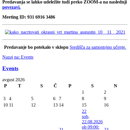
Predavanja se lahko udeležite tudi preko ZOOM-a na naslednji
povezavi.
Meeting ID: 931 6916 3486
Predavanje bo potekalo v sklopu
Središča za samostojno učenje.
Nazaj na: Events
Events
avgust 2026
P
T
S
Č
P
S
N
1
2
3
4
5
6
7
8
9
10
11
12
13
14
15
16
22
sob,
22.08.2026
ob 09:00:
21
23