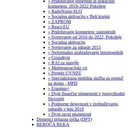
» Pridobivanje temeljnih in poklicnih
kompetenc 2018-2022 Pokolpje
» RadoNorm-SLO
» Socialna aktivacija v Beli krajini
» ZAPROM
» React-EU
» Pridobivanje kompetenc zaposlenih
» Svetovanje od 2016 do 2022, Pokolpje
» Socialna aktivacija
» Svetovanje za odrasle 2015
» Neformalno izobraževanje brezposelnih
» Grundtvig
» RAI za starejše
» Medgeneracijski vrt
» Projekt UVNPZ
» Specializirana mobilna služba za pomoč
na domu - MPD
» Erasmus+
» Dvig finančne pismenosti v jugovzhodni
Sloveniji
» Podporne dejavnosti v izobraževanju
odraslih v letu 2019
» Dvig ravni pismenosti
Demenci prijazna točka (DPT)
BEROČA REKA