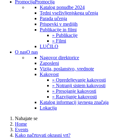
Promocija
Promocija
Katalog ponudbe 2024
Tedni vseživljenjskega učenja
Parada učenja
Prispevki v medijih
Publikacije in filmi
» Publikacije
» Filmi
LUČILO
O nas
O nas
Nagovor direktorice
Zaposleni
Vizija, poslanstvo, vrednote
Kakovost
» Opredeljevanje kakovosti
» Notranji sistem kakovosti
» Presojanje kakovosti
» Razvijanje kakovosti
Katalog informacij javnega značaja
Lokacija
Nahajate se
Home
Events
Kako načrtovati okrasni vrt?