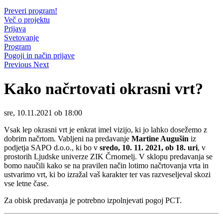
Preveri program!
Več o projektu
Prijava
Svetovanje
Program
Pogoji in način prijave
Previous
Next
Kako načrtovati okrasni vrt?
sre, 10.11.2021 ob 18:00
Vsak lep okrasni vrt je enkrat imel vizijo, ki jo lahko dosežemo z
dobrim načrtom. Vabljeni na predavanje
Martine Augušin
iz
podjetja SAPO d.o.o., ki bo v
sredo, 10. 11. 2021, ob 18. uri
, v
prostorih Ljudske univerze ZIK Črnomelj. V sklopu predavanja se
bomo naučili kako se na pravilen način lotimo načrtovanja vrta in
ustvarimo vrt, ki bo izražal vaš karakter ter vas razveseljeval skozi
vse letne čase.
Za obisk predavanja je potrebno izpolnjevati pogoj PCT.