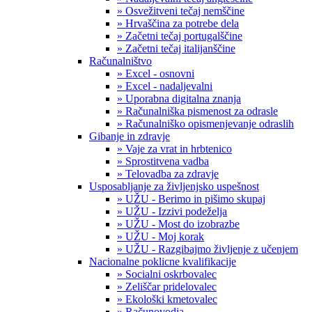
» Osvežitveni tečaj nemščine
» Hrvaščina za potrebe dela
» Začetni tečaj portugalščine
» Začetni tečaj italijanščine
Računalništvo
» Excel - osnovni
» Excel - nadaljevalni
» Uporabna digitalna znanja
» Računalniška pismenost za odrasle
» Računalniško opismenjevanje odraslih
Gibanje in zdravje
» Vaje za vrat in hrbtenico
» Sprostitvena vadba
» Telovadba za zdravje
Usposabljanje za življenjsko uspešnost
» UŽU - Berimo in pišimo skupaj
» UŽU - Izzivi podeželja
» UŽU - Most do izobrazbe
» UŽU - Moj korak
» UŽU - Razgibajmo življenje z učenjem
Nacionalne poklicne kvalifikacije
» Socialni oskrbovalec
» Zeliščar pridelovalec
» Ekološki kmetovalec
» Računovodja