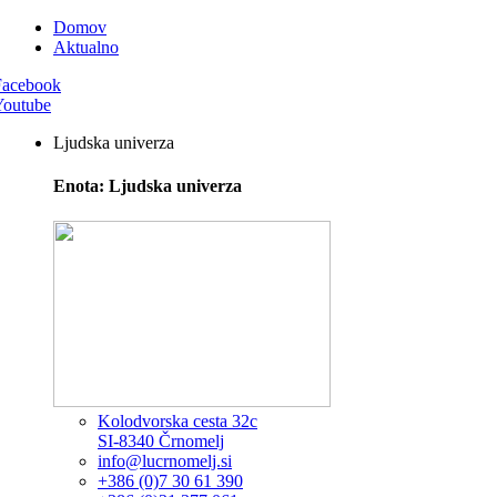
Domov
Aktualno
Facebook
Youtube
Ljudska univerza
Enota: Ljudska univerza
Kolodvorska cesta 32c
SI-8340 Črnomelj
info@lucrnomelj.si
+386 (0)7 30 61 390