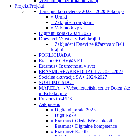
Vrednotenje neformalnih znanj
Projekti
Projekti
Temeljne kompetence 2023 - 2029 Pokolpje
» Urniki
» Zaključeni programi
» Vabimo k vpisu
Digitalni koraki 2024-2025
Dnevi zeliščarstva v Beli krajini
» Zaključeni Dnevi zeliščarstva v Beli
krajini
POKLICIJADA
Erasmus+ CSV@VET
Erasmus+ Iz umetnosti v svet
ERASMUS+ AKREDITACIJA 2021-2027
Socialna aktivacija SA+ 2024-2027
SUBLIME SDG's
MARELA+ - Večgeneracijski center Dolenjske
in Bele krajine
Erasmus+ e-RES
Zaključeno
» Digitalni koraki 2023
» Digit RoŽe
» Erasmus+ Gledališče enakosti
» Erasmus+ Digitalne kompetence
» Erasmus+ E-skills