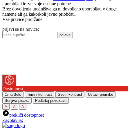
uporabljati le za svoje osebne potrebe.
Brez dovoljenja uredništva ga ni dovoljeno uporabljati v druge
namene ali ga kakorkoli javno priobčati.
Vse pravice pridržane.
prijavi se na novice:
prijava
Dostopnost
Črno/Belo
Temni kontrast
Svetli kontrast
Ustavi premike
Berljiva pisava
Podčrtaj povezave
A
A
A
prekliči dostopnost
Zagotavlja: