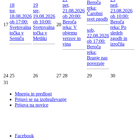
Beroča
18
19
pet,
ned,
reka:
tor,
sre,
21.08.2026
23.08.2026
Čarobni
18.08.2026
19.08.2026
ob 20:00:
ob 10:00:
svet zgodb
ob 17:00:
ob 10:00:
Beroča
Beroča
17
20
Svetovalna
Svetovalna
reka: V
reka: Po
sob,
točka v
točka v
objemu
sledeh
22.08.2026
Semiču
Metliki
verzov in
zgodb in
ob 17:00:
vina
izročila
Beroča
reka:
Branje nas
povezuje
24
25
26
27
28
29
30
31
Mnenja in predlogi
Prijavi se na izobraževanje
Prijava na novice
Facebook