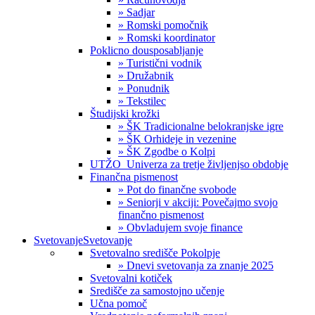
» Sadjar
» Romski pomočnik
» Romski koordinator
Poklicno dousposabljanje
» Turistični vodnik
» Družabnik
» Ponudnik
» Tekstilec
Študijski krožki
» ŠK Tradicionalne belokranjske igre
» ŠK Orhideje in vezenine
» ŠK Zgodbe o Kolpi
UTŽO_Univerza za tretje življenjso obdobje
Finančna pismenost
» Pot do finančne svobode
» Seniorji v akciji: Povečajmo svojo
finančno pismenost
» Obvladujem svoje finance
Svetovanje
Svetovanje
Svetovalno središče Pokolpje
» Dnevi svetovanja za znanje 2025
Svetovalni kotiček
Središče za samostojno učenje
Učna pomoč