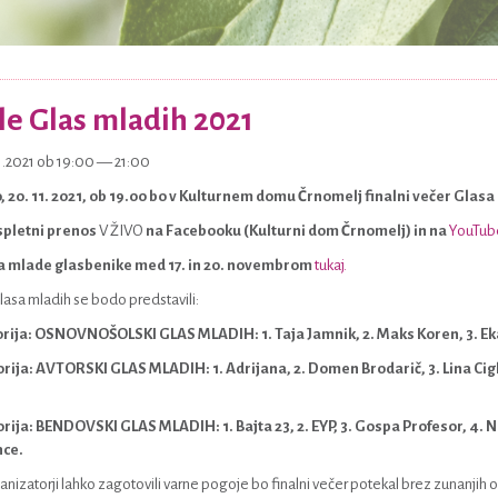
le Glas mladih 2021
1.2021 ob 19:00 — 21:00
, 20. 11. 2021, ob 19.00 bo v Kulturnem domu Črnomelj finalni večer Glasa
 spletni prenos
V ŽIVO
na Facebooku (Kulturni dom Črnomelj) in na
YouTube
a mlade glasbenike med 17. in 20. novembrom
tukaj.
Glasa mladih se bodo predstavili:
orija: OSNOVNOŠOLSKI GLAS MLADIH: 1. Taja Jamnik, 2. Maks Koren, 3. Eka
orija: AVTORSKI GLAS MLADIH: 1. Adrijana, 2. Domen Brodarič, 3. Lina Cigl
orija: BENDOVSKI GLAS MLADIH: 1. Bajta 23, 2. EYP, 3. Gospa Profesor, 4. N
nce.
anizatorji lahko zagotovili varne pogoje bo finalni večer potekal brez zunanjih 