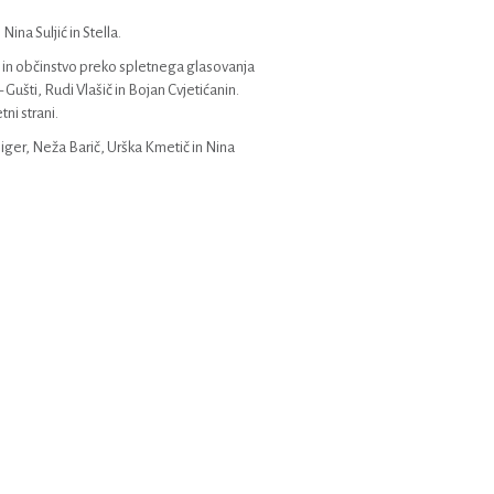
na Suljić in Stella.
in občinstvo preko spletnega glasovanja
Gušti, Rudi Vlašič in Bojan Cvjetićanin.
ni strani.
ger, Neža Barič, Urška Kmetič in Nina