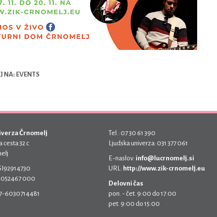
 NA: EVENTS
iverza Črnomelj
Tel.: 07 30 61 390
 cesta 32 c
Ljudska univerza: 031 377 061
elj
E-naslov:
info@lucrnomelj.si
 SI92914730
URL:
http://www.zik-crnomelj.eu
 5052467 000
Delovni čas
17-6030714481
pon. - čet. 9:00 do 17:00
pet. 9:00 do 15:00