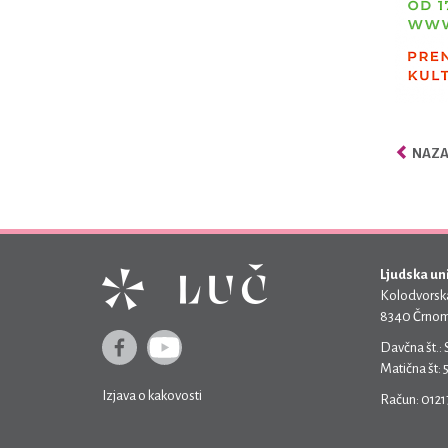
NAZAJ
Ljudska un
Kolodvorska
8340 Črnom
Davčna št.:
Matična št:
Izjava o kakovosti
Račun: 012