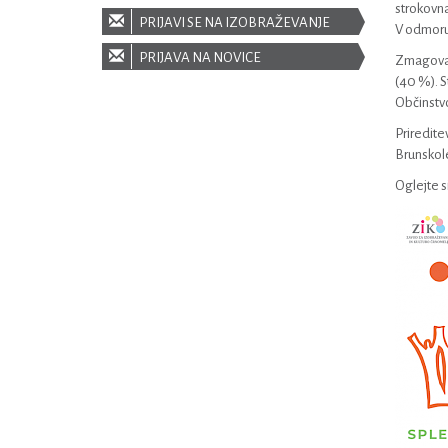
strokovna
PRIJAVI SE NA IZOBRAŽEVANJE
V odmoru 
PRIJAVA NA NOVICE
Zmagoval
(40 %). S
Občinstvo
Priredite
Brunskol
Oglejte s