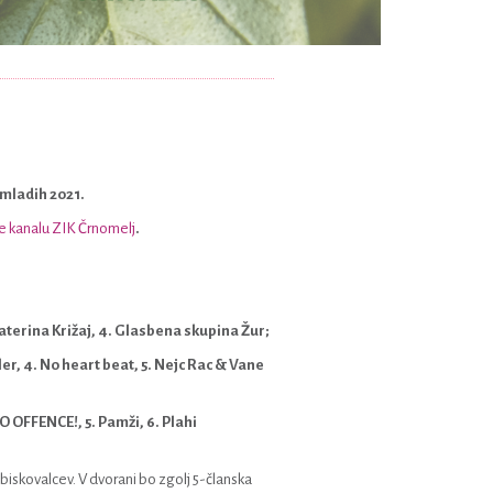
 mladih 2021.
 kanalu ZIK Črnomelj
.
terina Križaj, 4. Glasbena skupina Žur;
er, 4. No heart beat, 5. Nejc Rac & Vane
O OFFENCE!, 5. Pamži, 6. Plahi
obiskovalcev. V dvorani bo zgolj 5-članska