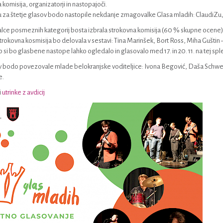
 komisija, organizatorji in nastopajoči.
za štetje glasov bodo nastopile nekdanje zmagovalke Glasa mladih: ClaudiZu, Ni
ce posmeznih kategorij bosta izbrala strokovna komisija (60 % skupne ocene) 
trokovna kosmisija bo delovala v sestavi: Tina Marinšek, Bort Ross, Miha Guštin – 
 si bo glasbene nastope lahko ogledalo in glasovalo med 17. in 20. 11. na tej splet
v bodo povezovale mlade belokranjske voditeljice: Ivona Begović, Daša Schwei
e.
i
utrinke z avdicij