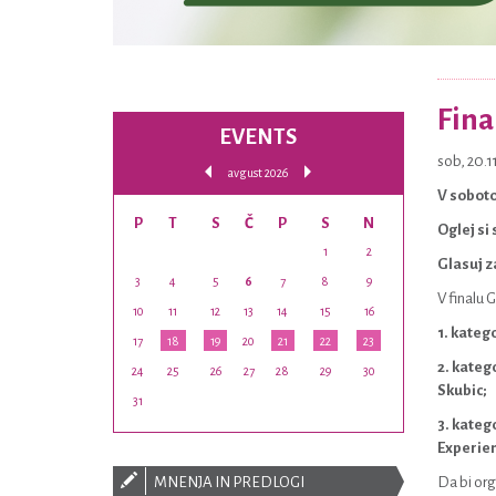
Fina
EVENTS
sob, 20.1
avgust 2026
V soboto
P
T
S
Č
P
S
N
Oglej si
1
2
Glasuj z
3
4
5
6
7
8
9
V finalu 
10
11
12
13
14
15
16
1. kateg
17
18
19
20
21
22
23
2. kateg
24
25
26
27
28
29
30
Skubic;
31
3. kateg
Experie
MNENJA IN PREDLOGI
Da bi org