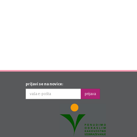
prijavi se na novice:
prijava