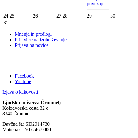
povezuje
24
25
26
27
28
29
30
31
Mnenja in predlogi
Prijavi se na izobraževanje
Prijava na novice
Facebook
Youtube
Izjava o kakovosti
Ljudska univerza Črnomelj
Kolodvorska cesta 32 c
8340 Črnomelj
Davčna št.: SI92914730
Matična št: 5052467 000