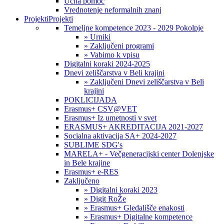
Učna pomoč
Vrednotenje neformalnih znanj
Projekti
Projekti
Temeljne kompetence 2023 - 2029 Pokolpje
» Urniki
» Zaključeni programi
» Vabimo k vpisu
Digitalni koraki 2024-2025
Dnevi zeliščarstva v Beli krajini
» Zaključeni Dnevi zeliščarstva v Beli
krajini
POKLICIJADA
Erasmus+ CSV@VET
Erasmus+ Iz umetnosti v svet
ERASMUS+ AKREDITACIJA 2021-2027
Socialna aktivacija SA+ 2024-2027
SUBLIME SDG's
MARELA+ - Večgeneracijski center Dolenjske
in Bele krajine
Erasmus+ e-RES
Zaključeno
» Digitalni koraki 2023
» Digit RoŽe
» Erasmus+ Gledališče enakosti
» Erasmus+ Digitalne kompetence