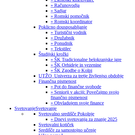
» Računovodja
» Sadjar
» Romski pomočnik
» Romski koordinator
Poklicno dousposabljanje
» Turistični vodnik
» Družabnik
» Ponudnik
» Tekstilec
Študijski krožki
» ŠK Tradicionalne belokranjske igre
» ŠK Orhideje in vezenine
» ŠK Zgodbe o Kolpi
UTŽO_Univerza za tretje življenjso obdobje
Finančna pismenost
» Pot do finančne svobode
» Seniorji v akciji: Povečajmo svojo
finančno pismenost
» Obvladujem svoje finance
Svetovanje
Svetovanje
Svetovalno središče Pokolpje
» Dnevi svetovanja za znanje 2025
Svetovalni kotiček
Središče za samostojno učenje