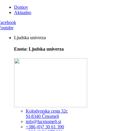
Domov
Aktualno
Facebook
Youtube
Ljudska univerza
Enota: Ljudska univerza
Kolodvorska cesta 32c
SI-8340 Črnomelj
info@lucrnomelj.si
+386 (0)7 30 61 390