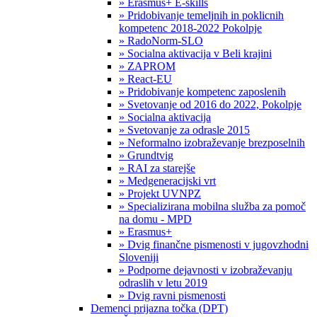
» Erasmus+ E-skills
» Pridobivanje temeljnih in poklicnih
kompetenc 2018-2022 Pokolpje
» RadoNorm-SLO
» Socialna aktivacija v Beli krajini
» ZAPROM
» React-EU
» Pridobivanje kompetenc zaposlenih
» Svetovanje od 2016 do 2022, Pokolpje
» Socialna aktivacija
» Svetovanje za odrasle 2015
» Neformalno izobraževanje brezposelnih
» Grundtvig
» RAI za starejše
» Medgeneracijski vrt
» Projekt UVNPZ
» Specializirana mobilna služba za pomoč
na domu - MPD
» Erasmus+
» Dvig finančne pismenosti v jugovzhodni
Sloveniji
» Podporne dejavnosti v izobraževanju
odraslih v letu 2019
» Dvig ravni pismenosti
Demenci prijazna točka (DPT)