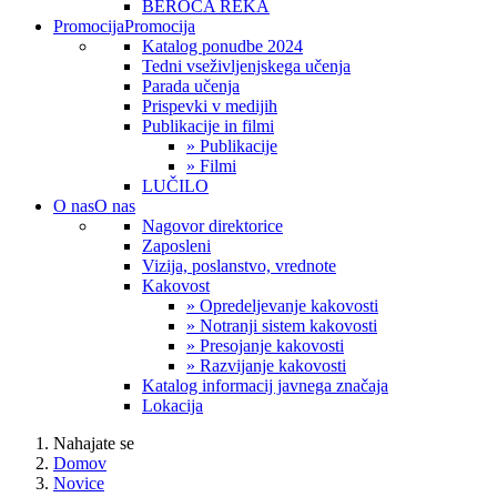
BEROČA REKA
Promocija
Promocija
Katalog ponudbe 2024
Tedni vseživljenjskega učenja
Parada učenja
Prispevki v medijih
Publikacije in filmi
» Publikacije
» Filmi
LUČILO
O nas
O nas
Nagovor direktorice
Zaposleni
Vizija, poslanstvo, vrednote
Kakovost
» Opredeljevanje kakovosti
» Notranji sistem kakovosti
» Presojanje kakovosti
» Razvijanje kakovosti
Katalog informacij javnega značaja
Lokacija
Nahajate se
Domov
Novice