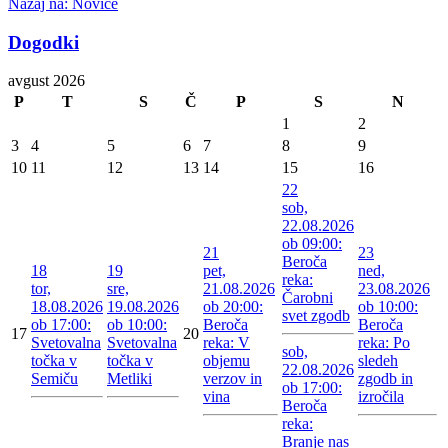
Nazaj na: Novice
Dogodki
avgust 2026
P
T
S
Č
P
S
N
1
2
3
4
5
6
7
8
9
10
11
12
13
14
15
16
22
sob,
22.08.2026
ob 09:00:
21
23
Beroča
18
19
pet,
ned,
reka:
tor,
sre,
21.08.2026
23.08.2026
Čarobni
18.08.2026
19.08.2026
ob 20:00:
ob 10:00:
svet zgodb
ob 17:00:
ob 10:00:
Beroča
Beroča
17
20
Svetovalna
Svetovalna
reka: V
reka: Po
sob,
točka v
točka v
objemu
sledeh
22.08.2026
Semiču
Metliki
verzov in
zgodb in
ob 17:00:
vina
izročila
Beroča
reka:
Branje nas