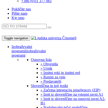
+386 (0)31 377 061
Pokličite nas
Pišite nam
Kje smo
Toggle navigation
Izobraževalni
programi
Izobraževalni
programi
Osnovna šola
» Obvestila
» Urnik
» Izpitni roki in izpitni red
» Razpis za vpis
» Predavatelji
Slovenščina in tuji jeziki
» Začetna integracija priseljencev (ZIP)
» Izpit iz slovenščine na vstopni ravni A1
» Izpit iz slovenščine na osnovni ravni A2-
B1
» Nadaljevalni tečaj angleščine