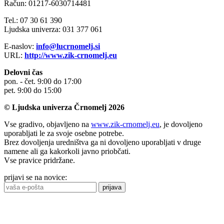
Račun: 01217-6030714481
Tel.: 07 30 61 390
Ljudska univerza: 031 377 061
E-naslov:
info@lucrnomelj.si
URL:
http://www.zik-crnomelj.eu
Delovni čas
pon. - čet. 9:00 do 17:00
pet. 9:00 do 15:00
© Ljudska univerza Črnomelj 2026
Vse gradivo, objavljeno na
www.zik-crnomelj.eu
, je dovoljeno
uporabljati le za svoje osebne potrebe.
Brez dovoljenja uredništva ga ni dovoljeno uporabljati v druge
namene ali ga kakorkoli javno priobčati.
Vse pravice pridržane.
prijavi se na novice:
prijava