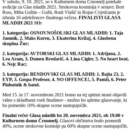
V soboto, 9. 10. 2021, so v Kulturnem domu Črnomelj potekale
avdicije za Glas mladih 2021. Strokovna kosmisija v sestavi: Bort
Ross, Miha Guštin – Gušti, Rudi Vlašič in Bojan Cvjetićanin je
izbrala 16 udeležencev finalnega večera.
FINALISTI GLASA
MLADIH 2021 SO:
1. kategorija: OSNOVNOŠOLSKI GLAS MLADIH: 1. Taja
Jamnik, 2. Maks Koren, 3. Ekaterina Križaj, 4. Glasbena
skupina Žur;
2. kategorija: AVTORSKI GLAS MLADIH: 1. Adrijana, 2.
Lea Aram, 3. Domen Brodarič, 4. Lina Cigler, 5. No heart beat,
6. Nejc Rac;
3. kategorija: BENDOVSKI GLAS MLADIH: 1. Bajta 23, 2.
EYP, 3. Gospa Profesor, 4. NO OFFENCE!, 5. Pamži, 6. Peter
Plahutnik & band.
Med 15. in 17. novembrom 2021 bomo na tej spletni strani objavili
videe s skladbami vseh finalistov - možno bo spletno glasovanje, ki
bo pomenilo 10% skupne ocene nastopajočih.
Finalni večer Glasa mladih bo 20. novembra 2021, ob 19.00 v
Kulturnem domu Črnomelj.
Glasovi občinstva bodo pomenili
40%, ocene strokovne komisije pa 60% skupne ocene nastopajočih.