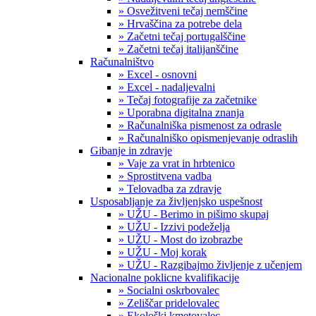
» Osvežitveni tečaj nemščine
» Hrvaščina za potrebe dela
» Začetni tečaj portugalščine
» Začetni tečaj italijanščine
Računalništvo
» Excel - osnovni
» Excel - nadaljevalni
» Tečaj fotografije za začetnike
» Uporabna digitalna znanja
» Računalniška pismenost za odrasle
» Računalniško opismenjevanje odraslih
Gibanje in zdravje
» Vaje za vrat in hrbtenico
» Sprostitvena vadba
» Telovadba za zdravje
Usposabljanje za življenjsko uspešnost
» UŽU - Berimo in pišimo skupaj
» UŽU - Izzivi podeželja
» UŽU - Most do izobrazbe
» UŽU - Moj korak
» UŽU - Razgibajmo življenje z učenjem
Nacionalne poklicne kvalifikacije
» Socialni oskrbovalec
» Zeliščar pridelovalec
» Ekološki kmetovalec