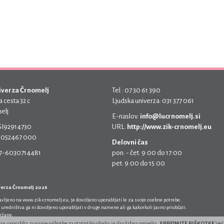
iverza Črnomelj
Tel.: 07 30 61 390
 cesta 32 c
Ljudska univerza: 031 377 061
elj
E-naslov:
info@lucrnomelj.si
 SI92914730
URL:
http://www.zik-crnomelj.eu
 5052467 000
Delovni čas
17-6030714481
pon. - čet. 9:00 do 17:00
pet. 9:00 do 15:00
verza Črnomelj 2026
javljeno na
www.zik-crnomelj.eu
, je dovoljeno uporabljati le za svoje osebne potrebe.
 uredništva ga ni dovoljeno uporabljati v druge namene ali ga kakorkoli javno priobčati.
držane.
ran uporablja zunanje piškotke za statistiko obiska in družabna omrežja.
SPREJMITE PIŠKOTKE
Več