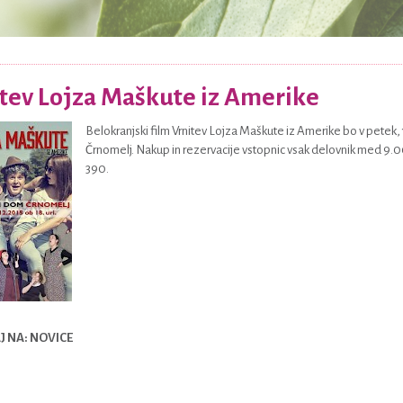
tev Lojza Maškute iz Amerike
Belokranjski film Vrnitev Lojza Maškute iz Amerike bo v petek,
Črnomelj. Nakup in rezervacije vstopnic vsak delovnik med 9.00 i
390.
 NA: NOVICE