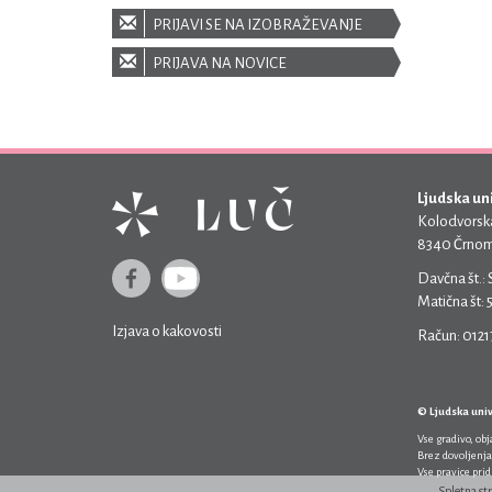
PRIJAVI SE NA IZOBRAŽEVANJE
PRIJAVA NA NOVICE
Ljudska un
Kolodvorska
8340 Črnom
Davčna št.:
Matična št:
Izjava o kakovosti
Račun: 012
© Ljudska uni
Vse gradivo, ob
Brez dovoljenja
Vse pravice pri
Spletna st