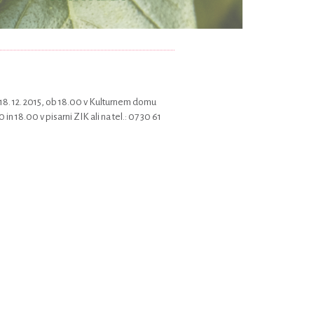
 18. 12. 2015, ob 18.00 v Kulturnem domu
n 18.00 v pisarni ZIK ali na tel.: 07 30 61