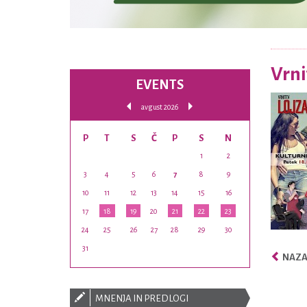
Vrni
EVENTS
avgust 2026
P
T
S
Č
P
S
N
1
2
3
4
5
6
7
8
9
10
11
12
13
14
15
16
17
18
19
20
21
22
23
24
25
26
27
28
29
30
31
NAZAJ
MNENJA IN PREDLOGI