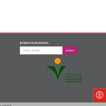
prijavi se na novice:
prijava
 o piškotkih