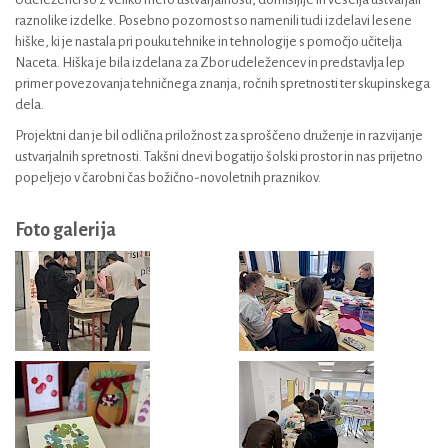
raznolike izdelke. Posebno pozornost so namenili tudi izdelavi lesene
hiške, ki je nastala pri pouku tehnike in tehnologije s pomočjo učitelja
Naceta. Hiška je bila izdelana za Zbor udeležencev in predstavlja lep
primer povezovanja tehničnega znanja, ročnih spretnosti ter skupinskega
dela.
Projektni dan je bil odlična priložnost za sproščeno druženje in razvijanje
ustvarjalnih spretnosti. Takšni dnevi bogatijo šolski prostor in nas prijetno
popeljejo v čarobni čas božično-novoletnih praznikov.
Foto galerija