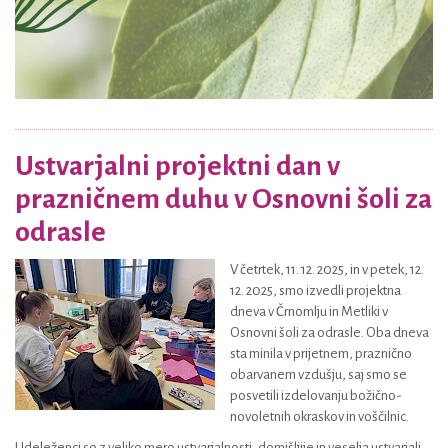
Ustvarjalni projektni dan v
prazničnem duhu v Osnovni šoli za
odrasle
V četrtek, 11. 12. 2025, in v petek, 12.
12. 2025, smo izvedli projektna
dneva v Črnomlju in Metliki v
Osnovni šoli za odrasle. Oba dneva
sta minila v prijetnem, praznično
obarvanem vzdušju, saj smo se
posvetili izdelovanju božično-
novoletnih okraskov in voščilnic.
Udeleženci so z veliko mero ustvarjalnosti, domišljije in veselja ustvarjali