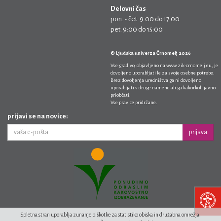
Delovni čas
pon. - čet. 9:00 do 17:00
pet. 9:00 do 15:00
© Ljudska univerza Črnomelj 2026
Vse gradivo, objavljeno na
www.zik-crnomelj.eu
, je
dovoljeno uporabljati le za svoje osebne potrebe.
Brez dovoljenja uredništva ga ni dovoljeno
uporabljati v druge namene ali ga kakorkoli javno
priobčati.
Vse pravice pridržane.
prijavi se na novice:
prijava
Spletna stran uporablja zunanje piškotke za statistiko obiska in družabna omrežja.