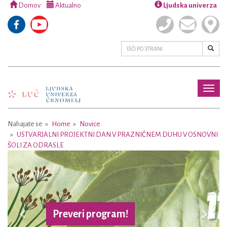
Domov
Aktualno
Ljudska univerza
Toggl
naviga
Nahajate se
Home
Novice
USTVARJALNI PROJEKTNI DAN V PRAZNIČNEM DUHU V OSNOVNI
ŠOLI ZA ODRASLE
Previous
Next
Preveri program!