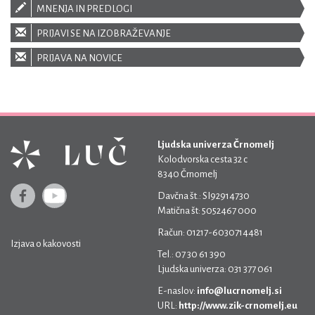
MNENJA IN PREDLOGI
PRIJAVI SE NA IZOBRAŽEVANJE
PRIJAVA NA NOVICE
Ljudska univerza Črnomelj
Kolodvorska cesta 32 c
8340 Črnomelj
Davčna št.: SI92914730
Matična št: 5052467 000
Račun: 01217-6030714481
Izjava o kakovosti
Tel.: 07 30 61 390
Ljudska univerza: 031 377 061
E-naslov:
info@lucrnomelj.si
URL:
http://www.zik-crnomelj.eu