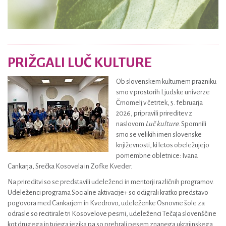
PRIŽGALI LUČ KULTURE
Ob slovenskem kulturnem prazniku
smo v prostorih Ljudske univerze
Črnomelj v četrtek, 5. februarja
2026, pripravili prireditev z
naslovom
Luč kulture
. Spomnili
smo se velikih imen slovenske
književnosti, ki letos obeležujejo
pomembne obletnice: Ivana
Cankarja, Srečka Kosovela in Zofke Kveder.
Na prireditvi so se predstavili udeleženci in mentorji različnih programov.
Udeleženci programa Socialne aktivacije+ so odigrali kratko predstavo
pogovora med Cankarjem in Kvedrovo, udeleženke Osnovne šole za
odrasle so recitirale tri Kosovelove pesmi, udeleženci Tečaja slovenščine
kot drugega in tujega jezika pa so prebrali pesem znanega ukrajinskega