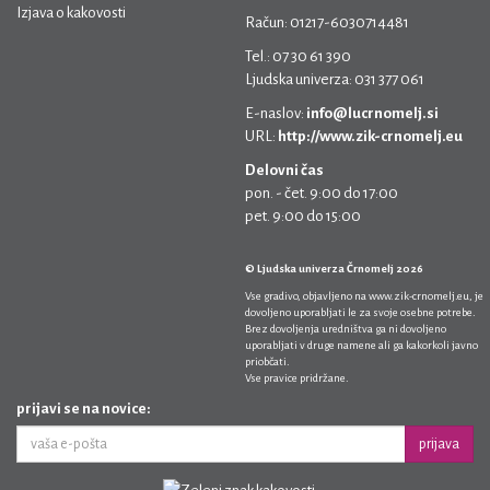
Izjava o kakovosti
Račun: 01217-6030714481
Tel.: 07 30 61 390
Ljudska univerza: 031 377 061
E-naslov:
info@lucrnomelj.si
URL:
http://www.zik-crnomelj.eu
Delovni čas
pon. - čet. 9:00 do 17:00
pet. 9:00 do 15:00
© Ljudska univerza Črnomelj 2026
Vse gradivo, objavljeno na
www.zik-crnomelj.eu
, je
dovoljeno uporabljati le za svoje osebne potrebe.
Brez dovoljenja uredništva ga ni dovoljeno
uporabljati v druge namene ali ga kakorkoli javno
priobčati.
Vse pravice pridržane.
prijavi se na novice:
prijava