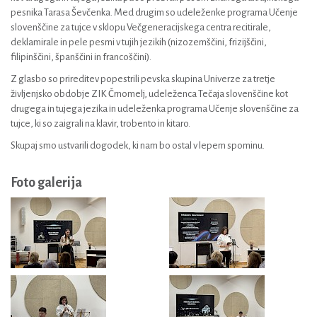
pesnika Tarasa Ševčenka. Med drugim so udeleženke programa Učenje
slovenščine za tujce v sklopu Večgeneracijskega centra recitirale,
deklamirale in pele pesmi v tujih jezikih (nizozemščini, frizijščini,
filipinščini, španščini in francoščini).
Z glasbo so prireditev popestrili pevska skupina Univerze za tretje
življenjsko obdobje ZIK Črnomelj, udeleženca Tečaja slovenščine kot
drugega in tujega jezika in udeleženka programa Učenje slovenščine za
tujce, ki so zaigrali na klavir, trobento in kitaro.
Skupaj smo ustvarili dogodek, ki nam bo ostal v lepem spominu.
Foto galerija