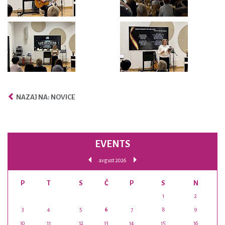
NAZAJ NA: NOVICE
EVENTS
avgust 2026
P
T
S
Č
P
S
N
1
2
3
4
5
6
7
8
9
10
11
12
13
14
15
16