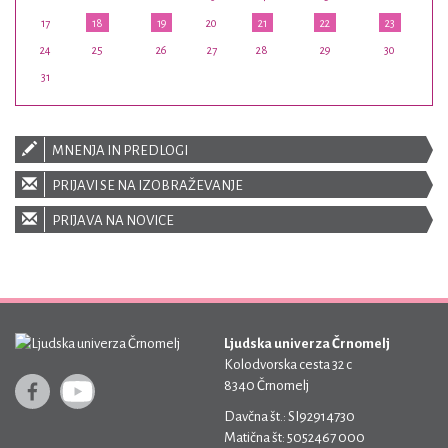
17
18
19
20
21
22
23
24
25
26
27
28
29
30
31
MNENJA IN PREDLOGI
PRIJAVI SE NA IZOBRAŽEVANJE
PRIJAVA NA NOVICE
Ljudska univerza Črnomelj
Kolodvorska cesta 32 c
8340 Črnomelj
Davčna št.: SI92914730
Matična št: 5052467 000