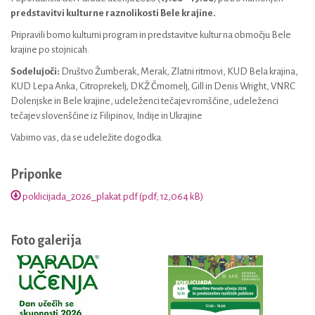
predstavitvi kulturne raznolikosti Bele krajine.
Pripravili bomo kulturni program in predstavitve kultur na območju Bele
krajine po stojnicah.
Sodelujoči:
Društvo Žumberak, Merak, Zlatni ritmovi, KUD Bela krajina,
KUD Lepa Anka, Citroprekelj, DKŽ Črnomelj, Gill in Denis Wright, VNRC
Dolenjske in Bele krajine, udeleženci tečajev romščine, udeleženci
tečajev slovenščine iz Filipinov, Indije in Ukrajine
Vabimo vas, da se udeležite dogodka.
Priponke
poklicijada_2026_plakat.pdf (pdf; 12,064 kB)
Foto galerija