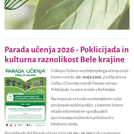
Parada učenja 2026 - Poklicijada in
kulturna raznolikost Bele krajine
V sklopu Tednov vseživljenjskega učenja 2026
bomo v sredo,
20. maja 2026
, pod lipami na
Gričku v Črnomlju izvedli Parado učenja -
Poklicijado za vrtce in šole v Beli krajini.
Na stojnicah se bodo na interaktiven način
predstavili različni poklici, s katerimi želimo
mlade informirati ter spodbuditi k
spoznavanju možnosti in priložnosti v
lokalnem okolju.
Popoldanski del Parade učenja 2026 (
17.00 - 19.00
) pa bo namenjen