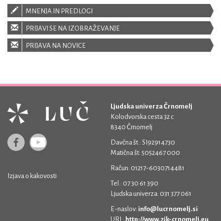
MNENJA IN PREDLOGI
PRIJAVI SE NA IZOBRAŽEVANJE
PRIJAVA NA NOVICE
Ljudska univerza Črnomelj
Kolodvorska cesta 32 c
8340 Črnomelj
Davčna št.: SI92914730
Matična št: 5052467 000
Račun: 01217-6030714481
Izjava o kakovosti
Tel.: 07 30 61 390
Ljudska univerza: 031 377 061
E-naslov:
info@lucrnomelj.si
URL:
http://www.zik-crnomelj.eu