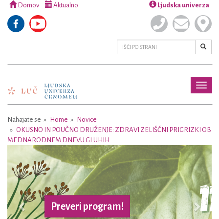
Domov
Aktualno
Ljudska univerza
Toggl
naviga
Nahajate se
Home
Novice
OKUSNO IN POUČNO DRUŽENJE: ZDRAVI ZELIŠČNI PRIGRIZKI OB
MEDNARODNEM DNEVU GLUHIH
Previous
Next
Preveri program!