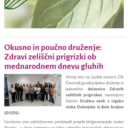
Okusno in poučno druženje:
Zdravi zeliščni prigrizki ob
mednarodnem dnevu gluhih
Včeraj smo na Ljudski univerzi ZIK
Črnomelj gostili prijetno druženje in
kulinarično
delavnico Zdravih
zeliščnih prigrizkov
, namenjeno
članom
Društva oseb z izgubo
sluha Dolenjske in Bele krajine
(DOZIS).
Uvodoma smo udeležencem predstavili projekt Večgeneracijski center
Marela+, v okviru katerega se lahko udeležijo brezplačnih aktivnosti na