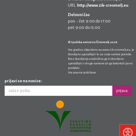
URL:
http://www.zik-crnomelj.eu
Delovni čas
pon. - čet. 9:00 do 17:00
pet. 9:00 do 15:00
© Ljudska univerza Črnomelj 2026
Vse gradivo, objavljeno na
www.zik-crnomelj.eu
, je
dovoljeno uporabljati le za svoje osebne potrebe.
Brez dovoljenja uredništva ga ni dovoljeno
uporabljati v druge namene ali ga kakorkoli javno
priobčati.
Vse pravice pridržane.
prijavi se na novice:
prijava