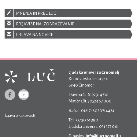
MNENJA IN PREDLOGI
PRIJAVI SE NA IZOBRAŽEVANJE
PRIJAVA NA NOVICE
Ljudska univerza Črnomelj
Kolodvorska cesta 32 c
8340 Črnomelj
Davčna št.: SI92914730
Matična št: 5052467 000
Račun: 01217-6030714481
Izjava o kakovosti
Tel.: 07 30 61 390
Ljudska univerza: 031 377 061
E-naslov:
info@lucrnomelj.si