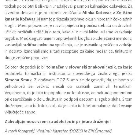
točkah po celotni Beli krajini, nadaljevali pa smo s kulinarično delavnico. Za
izvedbo delavnice je poskrbela zeliščarica
Minka Kočevar z Zeliščne
kmetije Kočevar
, ki nam je prikazala pripravo okusnih presnih čokoladnih
kroglic. Med pripravo se je razvila prijetna in poučna debata o zdravilnih
učinkih različnih zelišč in o tem, kako si z njimi lahko lajšamo vsakdanje
tegobe. Med degustiranjem pripravljenih kroglic so udeleženci mentorici
zastavljali različna konkretna vprašanja, kar je ustvarilo sproščeno vzdušje
in debato. Izmenjali smo si tudi recepture za čajne mešanice, tinkture in
druge zeliščne pripravke.
Celoten dogodek je bil
tolmačen v slovenski znakovni jezik
, za kar je
poskrbela tolmačka in inštruktorica slovenskega znakovnega jezika
Simona Smuk
. Z društvom DOZIS smo se dogovorili, da se bomo v
prihodnosti še večkrat srečali ob različnih zanimivih tematikah.
Verjamemo, da je bilo to popoldne ne le okusno, ampak tudi pomembno
pri ozaveščanju o delu društva in podpori osebam z izgubo sluha. S tem
druženjem smo tudi dokazali, da je lahko tudi neformalno izobraževanje
vključujoče za vse.
Zahvaljujemo se vsem za udeležbo in prijetno druženje!
Avtorji fotografij: Vladimir Kastelec (DOZIS) in ZIK Črnomelj