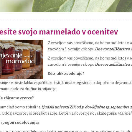
esite svojo marmelado v ocenitev
Z veseljem vas obveščamo, da bomo tudi letos v 
zavodom Slovenije v sklopu
Dnevov zeliščarstva v 
Z veseljem vas obveščamo, da bomo tudi letos v 
zavodom Slovenije v sklopu
Dnevov zeliščarstva v
Kdo lahko sodeluje?
nje se boste lahko vključili tako tisti, ki imate registrirano dopolnilno dejavnost na
 marmelade za družino in prijatelje.
kje zbiramo vzorce?
armelad bomo zbirali na
Ljudski univerzi ZIK od 9. do vključno 13. septembra 
a. Oddaja vzorcev je brez kotizacije. Letošnja novost je nova kategorija:
Marmela
in pogoji sodelovanja:
macij in pogoje sodelovanja lahko preberete v razpisu, ki je priložen spodaj, ali 