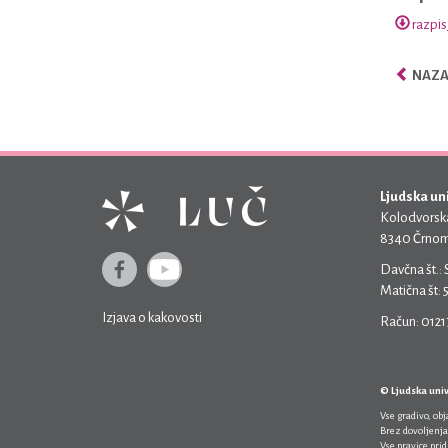
razpis
NAZAJ
Ljudska un
Kolodvorska
8340 Črnom
Davčna št.:
Matična št:
Izjava o kakovosti
Račun: 012
© Ljudska uni
Vse gradivo, ob
Brez dovoljenja
Vse pravice pri