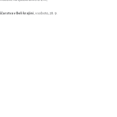
arstva v Beli krajini
, v soboto, 28. 9.