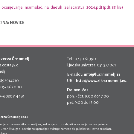
_ocenjevanje_marmelad_na_dnevih_zeliscarstva_2024.pdf (pdf; 151 kB)
 NA: NOVICE
iverza Črnomelj
Tel.: 07 30 61 390
 cesta 32 c
Ljudska univerza: 031 377 061
elj
E-naslov:
info@lucrnomelj.si
 SI92914730
URL:
http://www.zik-crnomelj.eu
 5052467 000
Delovni čas
17-6030714481
pon. - čet. 9:00 do 17:00
pet. 9:00 do 15:00
verza Črnomelj 2026
javljeno na
www.zik-crnomelj.eu
, je dovoljeno uporabljati le za svoje osebne potrebe.
 uredništva ga ni dovoljeno uporabljati v druge namene ali ga kakorkoli javno priobčati.
držane.