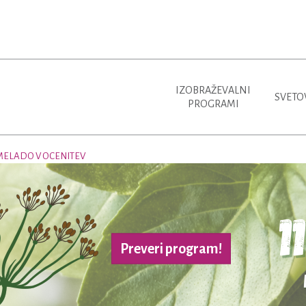
IZOBRAŽEVALNI
SVETO
PROGRAMI
MELADO V OCENITEV
Preveri program!