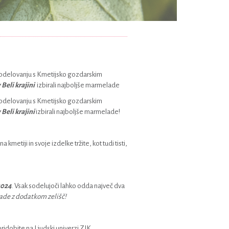
sodelovanju s Kmetijsko gozdarskim
Beli krajini
izbirali najboljše marmelade
sodelovanju s Kmetijsko gozdarskim
 Beli krajini
izbirali najboljše marmelade!
 kmetiji in svoje izdelke tržite, kot tudi tisti,
2024
. Vsak sodelujoči lahko odda največ dva
de z dodatkom zelišč!
pridobite na Ljudski univerzi ZIK,