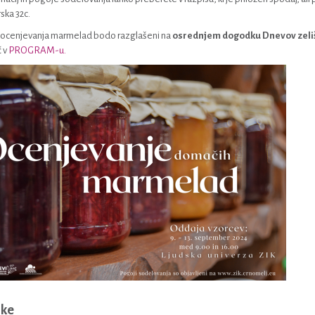
ska 32c.
i ocenjevanja marmelad bodo razglašeni na
osrednjem dogodku Dnevov zelišč
 v
PROGRAM-u.
nke