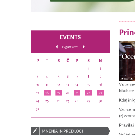
Prin
EVENTS
avgust 2026
P
T
S
Č
P
S
N
1
2
3
4
5
6
7
8
9
V ocenjeva
10
11
12
13
14
15
16
ki kuhate
17
18
19
20
21
22
23
Kdaj in 
24
25
26
27
28
29
30
31
Vzorce m
(2) vzorc
Pravila 
MNENJA IN PREDLOGI
Več infor