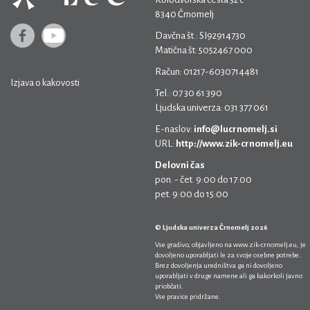
8340 Črnomelj
Davčna št.: SI92914730
Matična št: 5052467 000
Račun: 01217-6030714481
Izjava o kakovosti
Tel.: 07 30 61 390
Ljudska univerza: 031 377 061
E-naslov:
info@lucrnomelj.si
URL:
http://www.zik-crnomelj.eu
Delovni čas
pon. - čet. 9:00 do 17:00
pet. 9:00 do 15:00
© Ljudska univerza Črnomelj 2026
Vse gradivo, objavljeno na
www.zik-crnomelj.eu
, je
dovoljeno uporabljati le za svoje osebne potrebe.
Brez dovoljenja uredništva ga ni dovoljeno
uporabljati v druge namene ali ga kakorkoli javno
priobčati.
Vse pravice pridržane.