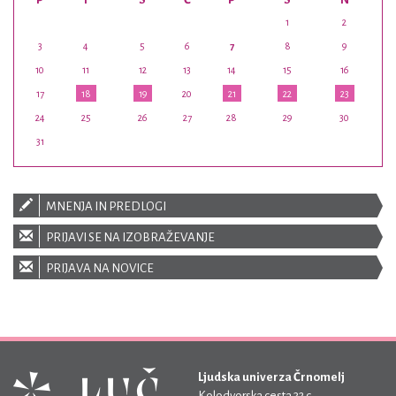
1
2
3
4
5
6
7
8
9
10
11
12
13
14
15
16
17
18
19
20
21
22
23
24
25
26
27
28
29
30
31
MNENJA IN PREDLOGI
PRIJAVI SE NA IZOBRAŽEVANJE
PRIJAVA NA NOVICE
Ljudska univerza Črnomelj
Kolodvorska cesta 32 c