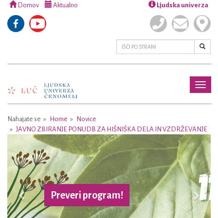
Domov
Aktualno
Ljudska univerza
Toggl
naviga
Nahajate se
Home
Novice
JAVNO ZBIRANJE PONUDB ZA HIŠNIŠKA DELA IN VZDRŽEVANJE
Previous
Next
Preveri program!