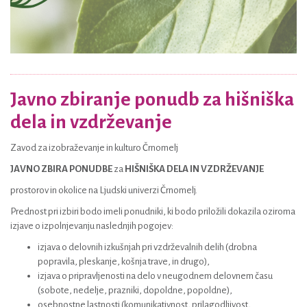
Javno zbiranje ponudb za hišniška
dela in vzdrževanje
Zavod za izobraževanje in kulturo Črnomelj
JAVNO ZBIRA PONUDBE
za
HIŠNIŠKA DELA IN VZDRŽEVANJE
prostorov in okolice na Ljudski univerzi Črnomelj.
Prednost pri izbiri bodo imeli ponudniki, ki bodo priložili dokazila oziroma
izjave o izpolnjevanju naslednjih pogojev:
izjava o delovnih izkušnjah pri vzdrževalnih delih (drobna
popravila, pleskanje, košnja trave, in drugo),
izjava o pripravljenosti na delo v neugodnem delovnem času
(sobote, nedelje, prazniki, dopoldne, popoldne),
osebnostne lastnosti (komunikativnost, prilagodljivost,