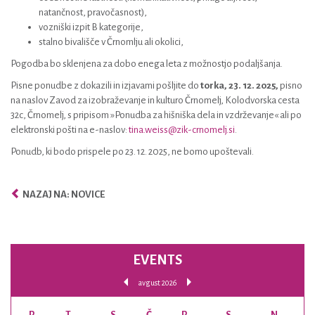
natančnost, pravočasnost),
vozniški izpit B kategorije,
stalno bivališče v Črnomlju ali okolici,
Pogodba bo sklenjena za dobo enega leta z možnostjo podaljšanja.
Pisne ponudbe z dokazili in izjavami pošljite do
torka, 23. 12. 2025,
pisno
na naslov Zavod za izobraževanje in kulturo Črnomelj, Kolodvorska cesta
32c, Črnomelj, s pripisom »Ponudba za hišniška dela in vzdrževanje« ali po
elektronski pošti na e-naslov:
tina.weiss@zik-crnomelj.si
.
Ponudb, ki bodo prispele po 23. 12. 2025, ne bomo upoštevali.
NAZAJ NA: NOVICE
EVENTS
avgust 2026
P
T
S
Č
P
S
N