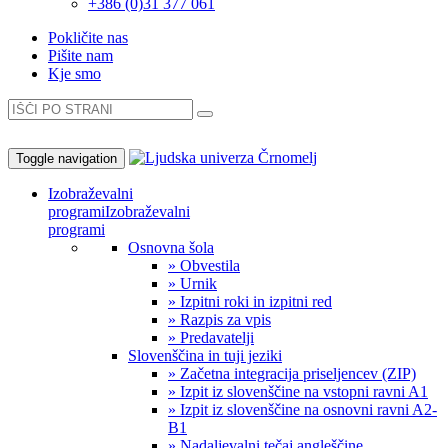
+386 (0)31 377 061
Pokličite nas
Pišite nam
Kje smo
Toggle navigation
Izobraževalni
programi
Izobraževalni
programi
Osnovna šola
» Obvestila
» Urnik
» Izpitni roki in izpitni red
» Razpis za vpis
» Predavatelji
Slovenščina in tuji jeziki
» Začetna integracija priseljencev (ZIP)
» Izpit iz slovenščine na vstopni ravni A1
» Izpit iz slovenščine na osnovni ravni A2-
B1
» Nadaljevalni tečaj angleščine