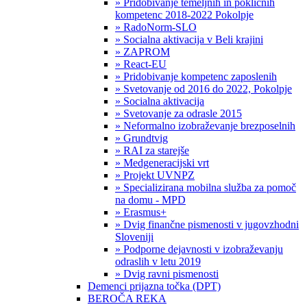
» Pridobivanje temeljnih in poklicnih
kompetenc 2018-2022 Pokolpje
» RadoNorm-SLO
» Socialna aktivacija v Beli krajini
» ZAPROM
» React-EU
» Pridobivanje kompetenc zaposlenih
» Svetovanje od 2016 do 2022, Pokolpje
» Socialna aktivacija
» Svetovanje za odrasle 2015
» Neformalno izobraževanje brezposelnih
» Grundtvig
» RAI za starejše
» Medgeneracijski vrt
» Projekt UVNPZ
» Specializirana mobilna služba za pomoč
na domu - MPD
» Erasmus+
» Dvig finančne pismenosti v jugovzhodni
Sloveniji
» Podporne dejavnosti v izobraževanju
odraslih v letu 2019
» Dvig ravni pismenosti
Demenci prijazna točka (DPT)
BEROČA REKA