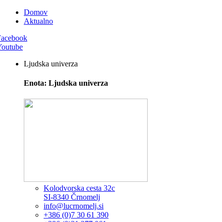
Domov
Aktualno
Facebook
Youtube
Ljudska univerza
Enota: Ljudska univerza
Kolodvorska cesta 32c
SI-8340 Črnomelj
info@lucrnomelj.si
+386 (0)7 30 61 390