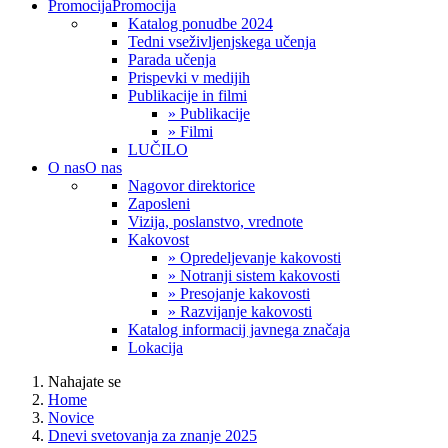
Promocija
Promocija
Katalog ponudbe 2024
Tedni vseživljenjskega učenja
Parada učenja
Prispevki v medijih
Publikacije in filmi
» Publikacije
» Filmi
LUČILO
O nas
O nas
Nagovor direktorice
Zaposleni
Vizija, poslanstvo, vrednote
Kakovost
» Opredeljevanje kakovosti
» Notranji sistem kakovosti
» Presojanje kakovosti
» Razvijanje kakovosti
Katalog informacij javnega značaja
Lokacija
Nahajate se
Home
Novice
Dnevi svetovanja za znanje 2025