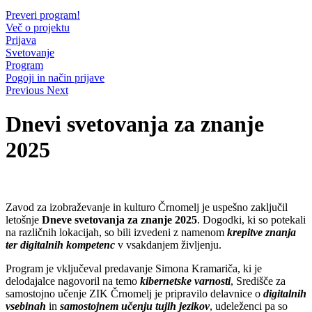
Preveri program!
Več o projektu
Prijava
Svetovanje
Program
Pogoji in način prijave
Previous
Next
Dnevi svetovanja za znanje
2025
Zavod za izobraževanje in kulturo Črnomelj je uspešno zaključil
letošnje
Dneve svetovanja za znanje 2025
. Dogodki, ki so potekali
na različnih lokacijah, so bili izvedeni z namenom
krepitve znanja
ter digitalnih kompetenc
v vsakdanjem življenju.
Program je vključeval predavanje Simona Kramariča, ki je
delodajalce nagovoril na temo
kibernetske varnosti
, Središče za
samostojno učenje ZIK Črnomelj je pripravilo delavnice o
digitalnih
vsebinah
in
samostojnem učenju tujih jezikov
, udeleženci pa so