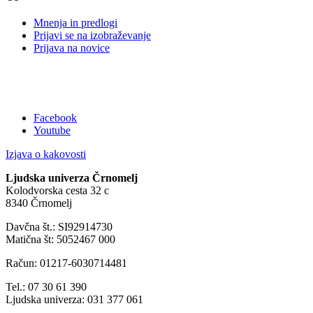
Mnenja in predlogi
Prijavi se na izobraževanje
Prijava na novice
Facebook
Youtube
Izjava o kakovosti
Ljudska univerza Črnomelj
Kolodvorska cesta 32 c
8340 Črnomelj
Davčna št.: SI92914730
Matična št: 5052467 000
Račun: 01217-6030714481
Tel.: 07 30 61 390
Ljudska univerza: 031 377 061