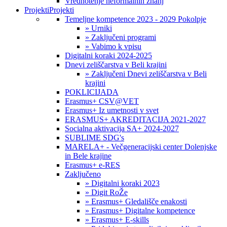
Vrednotenje neformalnih znanj
Projekti
Projekti
Temeljne kompetence 2023 - 2029 Pokolpje
» Urniki
» Zaključeni programi
» Vabimo k vpisu
Digitalni koraki 2024-2025
Dnevi zeliščarstva v Beli krajini
» Zaključeni Dnevi zeliščarstva v Beli
krajini
POKLICIJADA
Erasmus+ CSV@VET
Erasmus+ Iz umetnosti v svet
ERASMUS+ AKREDITACIJA 2021-2027
Socialna aktivacija SA+ 2024-2027
SUBLIME SDG's
MARELA+ - Večgeneracijski center Dolenjske
in Bele krajine
Erasmus+ e-RES
Zaključeno
» Digitalni koraki 2023
» Digit RoŽe
» Erasmus+ Gledališče enakosti
» Erasmus+ Digitalne kompetence
» Erasmus+ E-skills