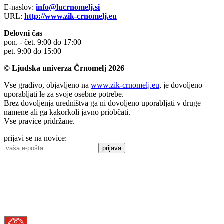
E-naslov:
info@lucrnomelj.si
URL:
http://www.zik-crnomelj.eu
Delovni čas
pon. - čet. 9:00 do 17:00
pet. 9:00 do 15:00
© Ljudska univerza Črnomelj 2026
Vse gradivo, objavljeno na
www.zik-crnomelj.eu
, je dovoljeno
uporabljati le za svoje osebne potrebe.
Brez dovoljenja uredništva ga ni dovoljeno uporabljati v druge
namene ali ga kakorkoli javno priobčati.
Vse pravice pridržane.
prijavi se na novice:
prijava