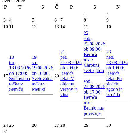
avgust 2026
P
T
S
Č
P
S
N
1
2
3
4
5
6
7
8
9
10
11
12
13
14
15
16
22
sob,
22.08.2026
ob 09:00:
21
23
Beroča
18
19
pet,
ned,
reka:
tor,
sre,
21.08.2026
23.08.2026
Čarobni
18.08.2026
19.08.2026
ob 20:00:
ob 10:00:
svet zgodb
ob 17:00:
ob 10:00:
Beroča
Beroča
17
20
Svetovalna
Svetovalna
reka: V
reka: Po
sob,
točka v
točka v
objemu
sledeh
22.08.2026
Semiču
Metliki
verzov in
zgodb in
ob 17:00:
vina
izročila
Beroča
reka:
Branje nas
povezuje
24
25
26
27
28
29
30
31