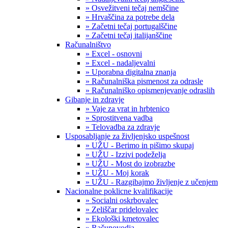
» Osvežitveni tečaj nemščine
» Hrvaščina za potrebe dela
» Začetni tečaj portugalščine
» Začetni tečaj italijanščine
Računalništvo
» Excel - osnovni
» Excel - nadaljevalni
» Uporabna digitalna znanja
» Računalniška pismenost za odrasle
» Računalniško opismenjevanje odraslih
Gibanje in zdravje
» Vaje za vrat in hrbtenico
» Sprostitvena vadba
» Telovadba za zdravje
Usposabljanje za življenjsko uspešnost
» UŽU - Berimo in pišimo skupaj
» UŽU - Izzivi podeželja
» UŽU - Most do izobrazbe
» UŽU - Moj korak
» UŽU - Razgibajmo življenje z učenjem
Nacionalne poklicne kvalifikacije
» Socialni oskrbovalec
» Zeliščar pridelovalec
» Ekološki kmetovalec
» Računovodja