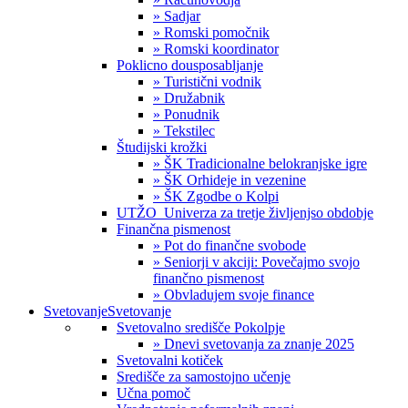
» Sadjar
» Romski pomočnik
» Romski koordinator
Poklicno dousposabljanje
» Turistični vodnik
» Družabnik
» Ponudnik
» Tekstilec
Študijski krožki
» ŠK Tradicionalne belokranjske igre
» ŠK Orhideje in vezenine
» ŠK Zgodbe o Kolpi
UTŽO_Univerza za tretje življenjso obdobje
Finančna pismenost
» Pot do finančne svobode
» Seniorji v akciji: Povečajmo svojo
finančno pismenost
» Obvladujem svoje finance
Svetovanje
Svetovanje
Svetovalno središče Pokolpje
» Dnevi svetovanja za znanje 2025
Svetovalni kotiček
Središče za samostojno učenje
Učna pomoč