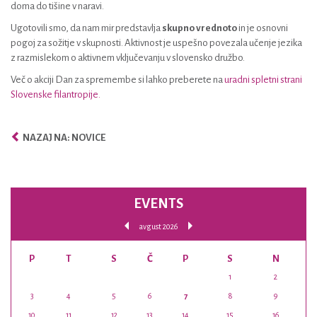
doma do tišine v naravi.
Ugotovili smo, da nam mir predstavlja
skupno vrednoto
in je osnovni
pogoj za sožitje v skupnosti. Aktivnost je uspešno povezala učenje jezika
z razmislekom o aktivnem vključevanju v slovensko družbo.
Več o akciji Dan za spremembe si lahko preberete na
uradni spletni strani
Slovenske filantropije.
NAZAJ NA: NOVICE
EVENTS
avgust 2026
P
T
S
Č
P
S
N
1
2
3
4
5
6
7
8
9
10
11
12
13
14
15
16