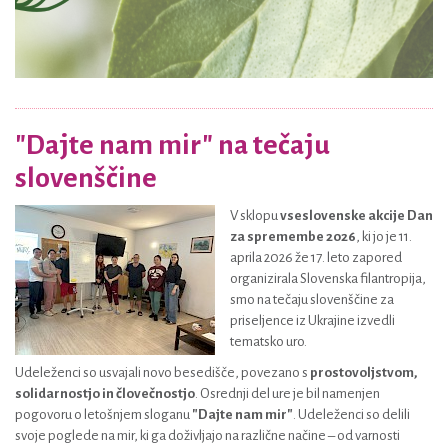
"Dajte nam mir" na tečaju
slovenščine
V sklopu
vseslovenske akcije Dan
za spremembe 2026
, ki jo je 11.
aprila 2026 že 17. leto zapored
organizirala Slovenska filantropija,
smo na tečaju slovenščine za
priseljence iz Ukrajine izvedli
tematsko uro.
Udeleženci so usvajali novo besedišče, povezano s
prostovoljstvom,
solidarnostjo in človečnostjo
. Osrednji del ure je bil namenjen
pogovoru o letošnjem sloganu
"Dajte nam mir"
. Udeleženci so delili
svoje poglede na mir, ki ga doživljajo na različne načine – od varnosti