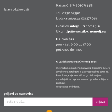
Račun: 01217-6030714481
Izjava o kakovosti
Tel.: 07 30 61 390
Ljudska univerza: 031 377 061
E-naslov:
info@lucrnomelj.si
URL:
http://www.zik-crnomelj.eu
Delovni čas
pon. - čet. 9:00 do 17:00
pet. 9:00 do 15:00
© Ljudska univerza Črnomelj 2026
Vse gradivo, objavljeno na
www.zik-crnomelj.eu
, je
dovoljeno uporabljati le za svoje osebne potrebe.
Brez dovoljenja uredništva ga ni dovoljeno
uporabljati v druge namene ali ga kakorkoli javno
priobčati.
Vse pravice pridržane.
prijavi se na novice:
prijava