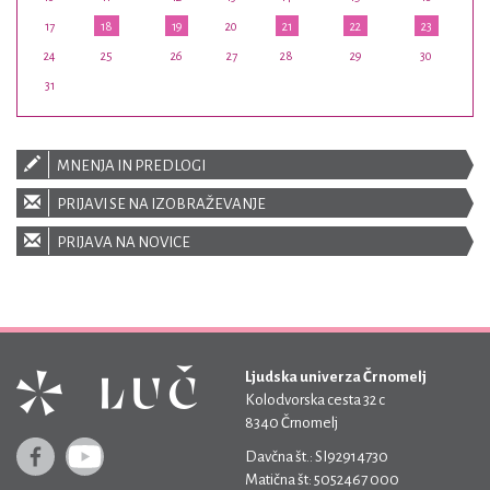
17
18
19
20
21
22
23
24
25
26
27
28
29
30
31
MNENJA IN PREDLOGI
PRIJAVI SE NA IZOBRAŽEVANJE
PRIJAVA NA NOVICE
Ljudska univerza Črnomelj
Kolodvorska cesta 32 c
8340 Črnomelj
Davčna št.: SI92914730
Matična št: 5052467 000