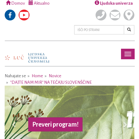
Domov
Aktualno
Ljudska univerza
Toggl
naviga
Nahajate se
Home
Novice
"DAJTE NAM MIR" NA TEČAJU SLOVENŠČINE
Previous
Next
Preveri program!