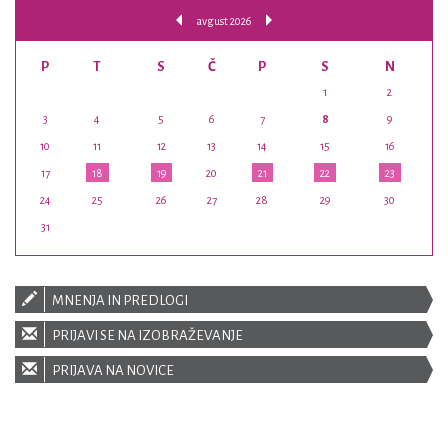
avgust 2026
P
T
S
Č
P
S
N
1
2
3
4
5
6
7
8
9
10
11
12
13
14
15
16
17
18
19
20
21
22
23
24
25
26
27
28
29
30
31
MNENJA IN PREDLOGI
PRIJAVI SE NA IZOBRAŽEVANJE
PRIJAVA NA NOVICE