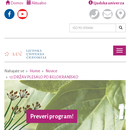
Domov
Aktualno
Ljudska univerza
Toggl
naviga
Nahajate se
Home
Novice
13 DRŽAV PLESALO PO BELOKRANJSKO
Previous
Next
Preveri program!