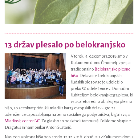
13 držav plesalo po belokranjsko
V torek, 4. decembra 2018 smo v
Kulturnem domu Črnomelj izpeljali
tradicionalno
Belokranjsko plesno
hišo
. Delavnice belokranjskih
ljudskih plesov se je udeležilo
preko 50 udeležencev. Domačim
ljubiteljem belokranjskega plesa, ki
vsako leto redno obiskujejo plesno
hišo, so se tokrat pridružili mladi iz kar 13 evropskih držav - gre za
udeležence usposabljanja na temo socialnega podjetništva, ki ga izvaja
Mladinski center BiT
. Za glasbo so poskrbeli tamburaši Folklorne skupine
Dragatuš in harmonikar Anton Šuštarič.
Naslednja plesna hiša bo v sredo, 12. 12. 2018, ob 18.00 v Kulturnem domu