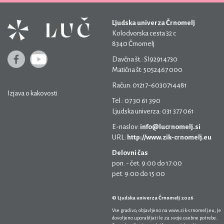
Ljudska univerza Črnomelj
Kolodvorska cesta 32 c
8340 Črnomelj
Davčna št.: SI92914730
Matična št: 5052467 000
Račun: 01217-6030714481
Izjava o kakovosti
Tel.: 07 30 61 390
Ljudska univerza: 031 377 061
E-naslov:
info@lucrnomelj.si
URL:
http://www.zik-crnomelj.eu
Delovni čas
pon. - čet. 9:00 do 17:00
pet. 9:00 do 15:00
© Ljudska univerza Črnomelj 2026
Vse gradivo, objavljeno na
www.zik-crnomelj.eu
, je
dovoljeno uporabljati le za svoje osebne potrebe.