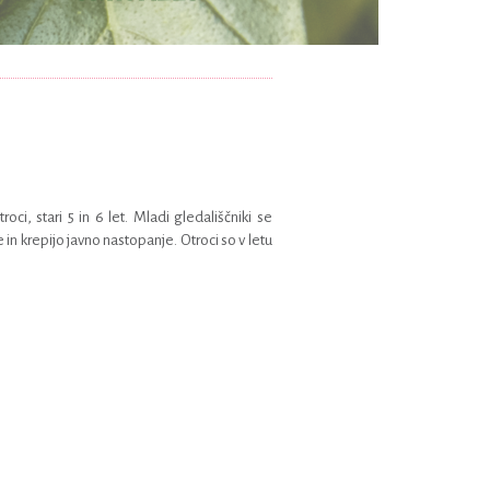
roci, stari 5 in 6 let. Mladi gledališčniki se
 in krepijo javno nastopanje. Otroci so v letu