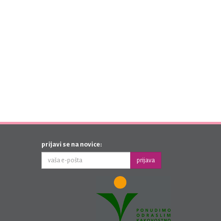
prijavi se na novice:
prijava