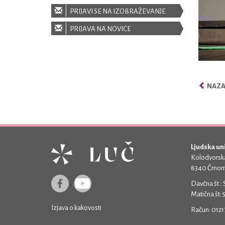
PRIJAVI SE NA IZOBRAŽEVANJE
PRIJAVA NA NOVICE
NAZAJ
Ljudska un
Kolodvorska
8340 Črnom
Davčna št.:
Matična št:
Izjava o kakovosti
Račun: 012