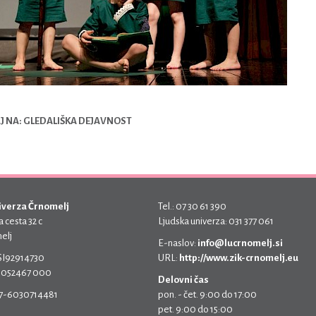
 NA: GLEDALIŠKA DEJAVNOST
iverza Črnomelj
Tel.: 07 30 61 390
 cesta 32 c
Ljudska univerza: 031 377 061
elj
E-naslov:
info@lucrnomelj.si
 SI92914730
URL:
http://www.zik-crnomelj.eu
 5052467 000
Delovni čas
17-6030714481
pon. - čet. 9:00 do 17:00
pet. 9:00 do 15:00