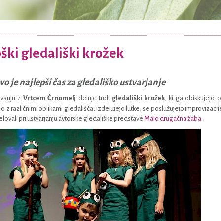
ški gledališki krožek
vo je najlepši čas za gledališko ustvarjanje
ovanju z
Vrtcem Črnomelj
deluje tudi
gledališki krožek
, ki ga obiskujejo ot
o z različnimi oblikami gledališča, izdelujejo lutke, se poslužujejo improvizacije
lovali pri ustvarjanju avtorske gledališke predstave
Malo drugačna žaba
.