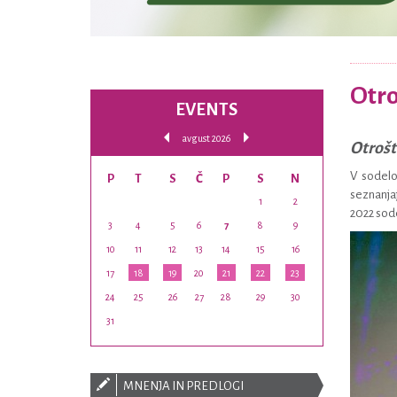
Otro
EVENTS
avgust 2026
Otrošt
V sodel
P
T
S
Č
P
S
N
seznanjaj
1
2
2022 sode
3
4
5
6
7
8
9
10
11
12
13
14
15
16
17
18
19
20
21
22
23
24
25
26
27
28
29
30
31
MNENJA IN PREDLOGI