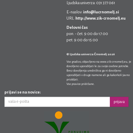
Ljudska univerza: 031 377 061
E-naslov:
info@lucrnomelj.si
URL:
http://www.zik-crnomelj.eu
Delovni čas
pon. - čet. 9:00 do 17:00
pet. 9:00 do 15:00
© Ljudska univerza Črnomelj 2026
Vse gradivo, objavljeno na
www.zik-crnomelj.eu
, je
dovoljeno uporabljati le za svoje osebne potrebe.
Brez dovoljenja uredništva ga ni dovoljeno
uporabljati v druge namene ali ga kakorkoli javno
priobčati.
Vse pravice pridržane.
prijavi se na novice:
prijava