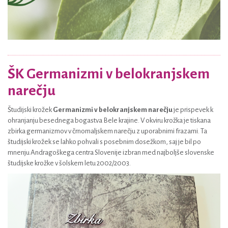
ŠK Germanizmi v belokranjskem
narečju
Študijski krožek
Germanizmi v belokranjskem narečju
je prispevek k
ohranjanju besednega bogastva Bele krajine. V okviru krožka je tiskana
zbirka germanizmov v črnomaljskem narečju z uporabnimi frazami. Ta
študijski krožek se lahko pohvali s posebnim dosežkom, saj je bil po
mnenju Andragoškega centra Slovenije izbran med najboljše slovenske
študijske krožke v šolskem letu 2002/2003.