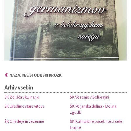
NAZAJ NA: ŠTUDIJSKI KROŽKI
Arhiv vsebin
ŠK Zelišča v kulinariki
ŠK Vezenje v Beli krajini
ŠK Uredimo stare vrtove
ŠK Poljanska dolina - Dolina
zgodb
ŠK Orhideje in vezenine
ŠK Kulinarične posebnosti Bele
krajine