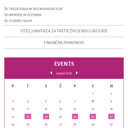
ŠK TRADICIONALNE BELOKRANJSKE IGRE
ŠK ORHIDEJE IN VEZENINE
ŠK ZGODBE O KOLPI
UTŽO_UNIVERZA ZA TRETJE ŽIVLJENJSO OBDOBJE
FINANČNA PISMENOST
EVENTS
avgust 2026
P
T
S
Č
P
S
N
1
2
3
4
5
6
7
8
9
10
11
12
13
14
15
16
17
18
19
20
21
22
23
24
25
26
27
28
29
30