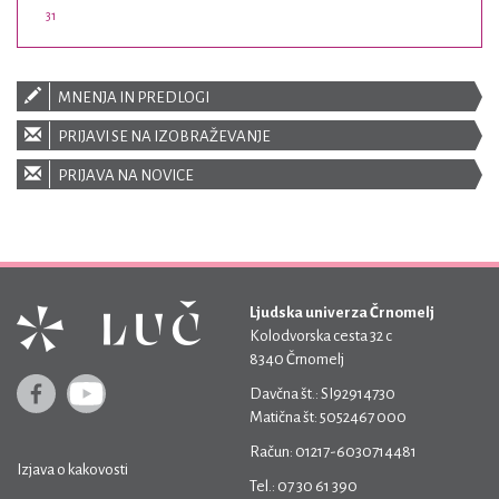
31
MNENJA IN PREDLOGI
PRIJAVI SE NA IZOBRAŽEVANJE
PRIJAVA NA NOVICE
Ljudska univerza Črnomelj
Kolodvorska cesta 32 c
8340 Črnomelj
Davčna št.: SI92914730
Matična št: 5052467 000
Račun: 01217-6030714481
Izjava o kakovosti
Tel.: 07 30 61 390