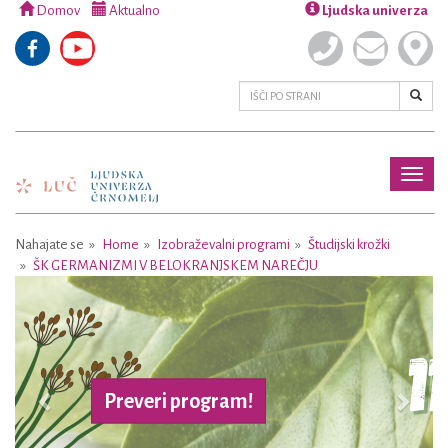
Domov
Aktualno
Ljudska univerza
Toggl
naviga
Nahajate se
Home
Izobraževalni programi
Študijski krožki
ŠK GERMANIZMI V BELOKRANJSKEM NAREČJU
Previous
Next
Preveri program!