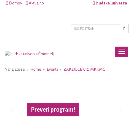
Domov
Aktualno
Ljudska univerza
Toggl
naviga
Nahajate se
Home
Events
ZAKLJUČEK 12. MKKMČ
Previous
Next
Preveri program!