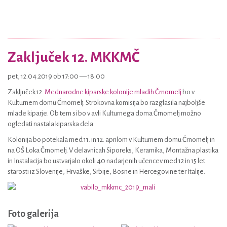
Zaključek 12. MKKMČ
pet, 12.04.2019 ob 17:00 — 18:00
Zaključek 12.
Mednarodne kiparske kolonije mladih Črnomelj
bo v
Kulturnem domu Črnomelj. Strokovna komisija bo razglasila najboljše
mlade kiparje. Ob tem si bo v avli Kulturnega doma Črnomelj možno
ogledati nastala kiparska dela.
Kolonija bo potekala med 11. in 12. aprilom v Kulturnem domu Črnomelj in
na OŠ Loka Črnomelj. V delavnicah Siporeks, Keramika, Montažna plastika
in Instalacija bo ustvarjalo okoli 40 nadarjenih učencev med 12 in 15 let
starosti iz Slovenije, Hrvaške, Srbije, Bosne in Hercegovine ter Italije.
Foto galerija