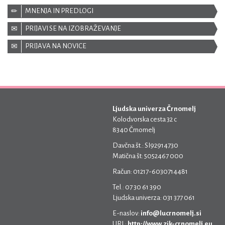
MNENJA IN PREDLOGI
PRIJAVI SE NA IZOBRAŽEVANJE
PRIJAVA NA NOVICE
Ljudska univerza Črnomelj
Kolodvorska cesta 32 c
8340 Črnomelj
Davčna št.: SI92914730
Matična št: 5052467 000
Račun: 01217-6030714481
Tel.: 07 30 61 390
Ljudska univerza: 031 377 061
E-naslov:
info@lucrnomelj.si
URL:
http://www.zik-crnomelj.eu