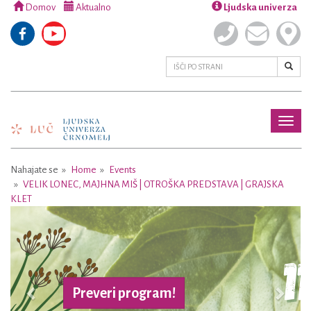
Domov
Aktualno
Ljudska univerza
Toggl
naviga
Nahajate se
Home
Events
VELIK LONEC, MAJHNA MIŠ | OTROŠKA PREDSTAVA | GRAJSKA
KLET
Previous
Next
Preveri program!