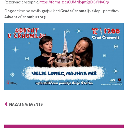
Rezervacije vstopnic:
https://forms.gle/CUMNk4mS3DBYNVCr9
Dogodek se bo odvil v grajski kleti
Grada Črnomelj
v sklopu prireditev
Advent v Črnomlju 2025.
NAZAJ NA: EVENTS