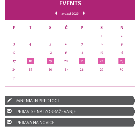
EVENTS
avgust 2026
P
T
S
Č
P
S
N
1
2
3
4
5
6
7
8
9
10
11
12
13
14
15
16
17
18
19
20
21
22
23
24
25
26
27
28
29
30
31
MNENJA IN PREDLOGI
PRIJAVI SE NA IZOBRAŽEVANJE
PRIJAVA NA NOVICE