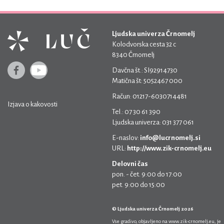
Ljudska univerza Črnomelj
Kolodvorska cesta 32 c
8340 Črnomelj
Davčna št.: SI92914730
Matična št: 5052467 000
Račun: 01217-6030714481
Izjava o kakovosti
Tel.: 07 30 61 390
Ljudska univerza: 031 377 061
E-naslov:
info@lucrnomelj.si
URL:
http://www.zik-crnomelj.eu
Delovni čas
pon. - čet. 9:00 do 17:00
pet. 9:00 do 15:00
© Ljudska univerza Črnomelj 2026
Vse gradivo, objavljeno na
www.zik-crnomelj.eu
, je