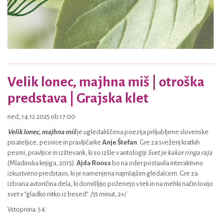
Velik lonec, majhna miš | otroška
predstava | Grajska klet
ned, 14.12.2025 ob 17:00
Velik lonec, majhna miš
je ugledališčena poezija priljubljene slovenske
pisateljice, pesnice in pravljičarke
Anje Štefan
. Gre za sveženj kratkih
pesmi, pravljice in izštevank, ki so izšle v antologiji
Svet je kakor ringa raja
(Mladinska knjiga, 2015).
Ajda Rooss
bo na oder postavila interaktivno
izkustveno predstavo, ki je namenjena najmlajšim gledalcem. Gre za
izbrana avtoričina dela, ki domišljijo poženejo v tek in na mehki način lovijo
svet v “gladko nitko iz besed”. /35 minut, 2+/
Vstopnina: 5 €