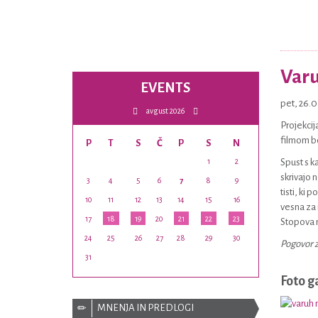
Varu
EVENTS
pet, 26.
avgust 2026
Projekcij
filmom bo
P
T
S
Č
P
S
N
1
2
Spust s k
skrivajo 
3
4
5
6
7
8
9
tisti, ki 
10
11
12
13
14
15
16
vesna za 
17
18
19
20
21
22
23
Stopova n
24
25
26
27
28
29
30
Pogovor z
31
Foto g
MNENJA IN PREDLOGI