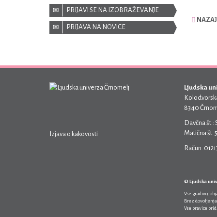
PRIJAVI SE NA IZOBRAŽEVANJE
NAZAJ
PRIJAVA NA NOVICE
Ljudska un
Kolodvorska
8340 Črnom
Davčna št.:
Matična št:
Izjava o kakovosti
Račun: 012
© Ljudska uni
Vse gradivo, ob
Brez dovoljenja
Vse pravice pri