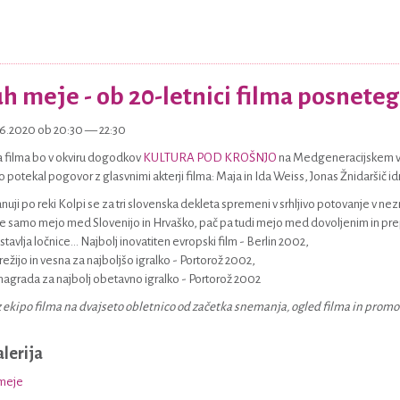
h meje - ob 20-letnici filma posnetega
06.2020 ob 20:30 — 22:30
a filma bo v okviru dogodkov
KULTURA POD KROŠNJO
na Medgeneracijskem vr
 potekal pogovor z glasvnimi akterji filma: Maja in Ida Weiss, Jonas Žnidaršič idr
anuji po reki Kolpi se za tri slovenska dekleta spremeni v srhljivo potovanje v ne
ne samo mejo med Slovenijo in Hrvaško, pač pa tudi mejo med dovoljenim in pr
postavlja ločnice... Najbolj inovatiten evropski film - Berlin 2002,
režijo in vesna za najboljšo igralko - Portorož 2002,
agrada za najbolj obetavno igralko - Portorož 2002
 ekipo filma na dvajseto obletnico od začetka snemanja, ogled filma in promo
alerija