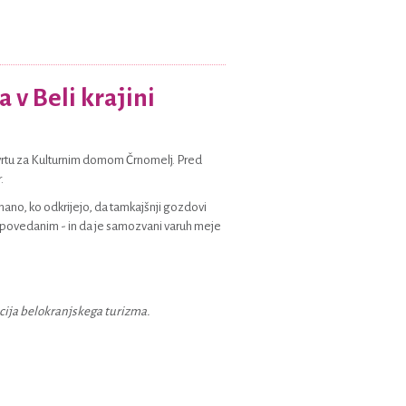
 v Beli krajini
tu za Kulturnim domom Črnomelj. Pred
.
znano, ko odkrijejo, da tamkajšnji gozdovi
epovedanim - in da je samozvani varuh meje
cija belokranjskega turizma.