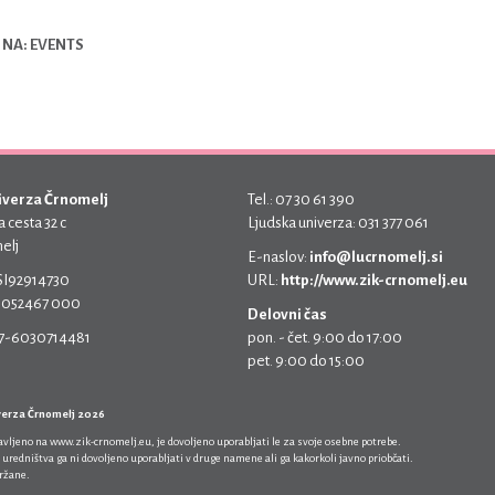
 NA: EVENTS
iverza Črnomelj
Tel.: 07 30 61 390
 cesta 32 c
Ljudska univerza: 031 377 061
elj
E-naslov:
info@lucrnomelj.si
 SI92914730
URL:
http://www.zik-crnomelj.eu
 5052467 000
Delovni čas
17-6030714481
pon. - čet. 9:00 do 17:00
pet. 9:00 do 15:00
verza Črnomelj 2026
javljeno na
www.zik-crnomelj.eu
, je dovoljeno uporabljati le za svoje osebne potrebe.
 uredništva ga ni dovoljeno uporabljati v druge namene ali ga kakorkoli javno priobčati.
držane.