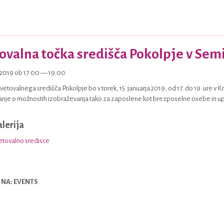
ovalna točka središča Pokolpje v Sem
1.2019 ob 17:00 — 19:00
Svetovalnega središča Pokolpje bo v torek, 15. januarja 2019, od 17. do 19. ure v K
vanje o možnostih izobraževanja tako za zaposlene kot brezposelne osebe in 
alerija
 NA: EVENTS