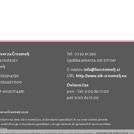
iverza Črnomelj
Tel.: 07 30 61 390
 cesta 32 c
Ljudska univerza: 031 377 061
elj
E-naslov:
info@lucrnomelj.si
 SI92914730
URL:
http://www.zik-crnomelj.eu
 5052467 000
Delovni čas
17-6030714481
pon. - čet. 9:00 do 17:00
pet. 9:00 do 15:00
verza Črnomelj 2026
javljeno na
www.zik-crnomelj.eu
, je dovoljeno uporabljati le za svoje osebne potrebe.
 uredništva ga ni dovoljeno uporabljati v druge namene ali ga kakorkoli javno priobčati.
držane.
ran uporablja zunanje piškotke za statistiko obiska in družabna omrežja.
SPREJMITE PIŠKOTKE
Več