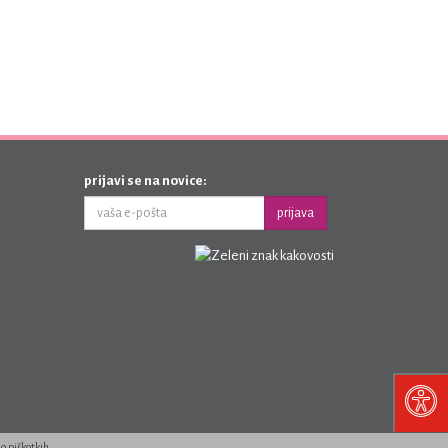
prijavi se na novice:
prijava
 o piškotkih