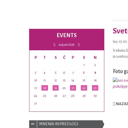
Svet
EVENTS
tor, 15.0
avgust 2026
V okviru 
in sveto
P
T
S
Č
P
S
N
1
2
Foto g
3
4
5
6
7
8
9
10
11
12
13
14
15
16
17
18
19
20
21
22
23
24
25
26
27
28
29
30
31
NAZAJ
MNENJA IN PREDLOGI