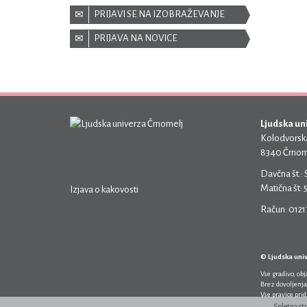
PRIJAVI SE NA IZOBRAŽEVANJE
PRIJAVA NA NOVICE
Ljudska un
Kolodvorska
8340 Črnom
Davčna št.:
Matična št:
Izjava o kakovosti
Račun: 012
© Ljudska uni
Vse gradivo, ob
Brez dovoljenja
Vse pravice pri
Spletna st