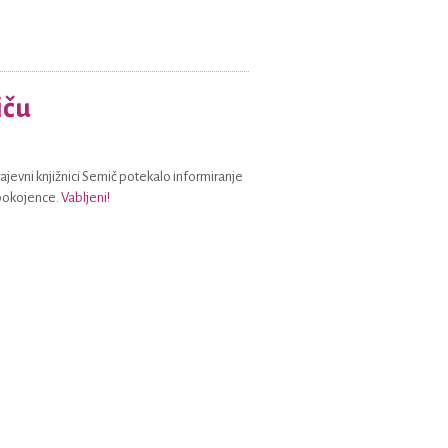
iču
rajevni knjižnici Semič potekalo informiranje
upokojence.
Vabljeni!