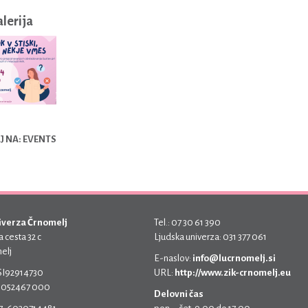
alerija
 NA: EVENTS
iverza Črnomelj
Tel.: 07 30 61 390
 cesta 32 c
Ljudska univerza: 031 377 061
elj
E-naslov:
info@lucrnomelj.si
 SI92914730
URL:
http://www.zik-crnomelj.eu
 5052467 000
Delovni čas