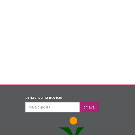
prijavi se na novice:
prijava