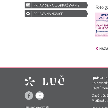
PRIJAVI SE NA IZOBRAŽEVANJE
Foto g
PRIJAVA NA NOVICE
NAZAJ
Ljudska un
Kolodvorska
8340 Črnom
Davčna št.:
Matična št:
Izjava o kakovosti