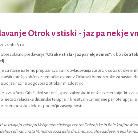
avanje Otrok v stiski - jaz pa nekje 
1.2024 ob 18:00
 na brezplačno predavanje
"Otrok v stiski - jaz pa nekje vmes"
, ki bo v
četrtek
lj.
e za starše na temo prepoznavanja in obvladovanja čustev, ki so za otroke in ml
i starših sprožijo občutke nemoči in dvomov. Odkrivali bomo vzroke za nastanek s
i najboljše načine pogovora z otroki in mladostniki.
e izvaja Anita Grbić, dipl.soc.del., spec. zakonske in družinske terapije, ki izvaj
po metodi relacijske družinske terapije in k rešitvam usmerjene psihoterapije. Je 
e in terapevtsko delo na področju zasvojenosti.
________________________________________________________________
i se izvajajo v sklopu Večgeneracijskega centra Dolenjske in Bele krajine Mar
delno sofinancirata Ministrstvo za delo, družino, socialne zadeve in enake mož