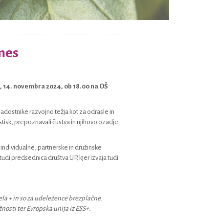
vmes
, 14. novembra 2024, ob 18.00 na OŠ
adostnike razvojno težja kot za odrasle in
tisk, prepoznavali čustva in njihovo ozadje
a individualne, partnerske in družinske
tudi predsednica društva UP, kjer izvaja tudi
________________________________________________________________
ela + in so za udeležence brezplačne.
nosti ter Evropska unija iz ESS+.