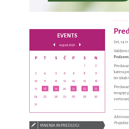
Pred
EVENTS
čet, 14.1
avgust 2026
Vabljeni
Podzeme
P
T
S
Č
P
S
N
1
2
Predavanj
katera pr
3
4
5
6
7
8
9
ter iskal
10
11
12
13
14
15
16
Predavanj
17
18
19
20
21
22
23
terapije 
24
25
26
27
28
29
30
svetovanj
31
_______
Aktivnost
Projekte 
MNENJA IN PREDLOGI