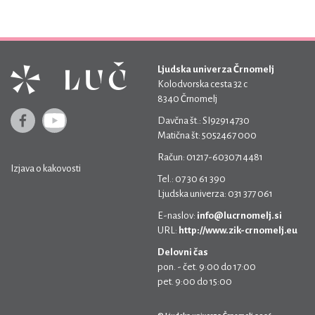
Ljudska univerza Črnomelj
Kolodvorska cesta 32 c
8340 Črnomelj
Davčna št.: SI92914730
Matična št: 5052467 000
Račun: 01217-6030714481
Izjava o kakovosti
Tel.: 07 30 61 390
Ljudska univerza: 031 377 061
E-naslov:
info@lucrnomelj.si
URL:
http://www.zik-crnomelj.eu
Delovni čas
pon. - čet. 9:00 do 17:00
pet. 9:00 do 15:00