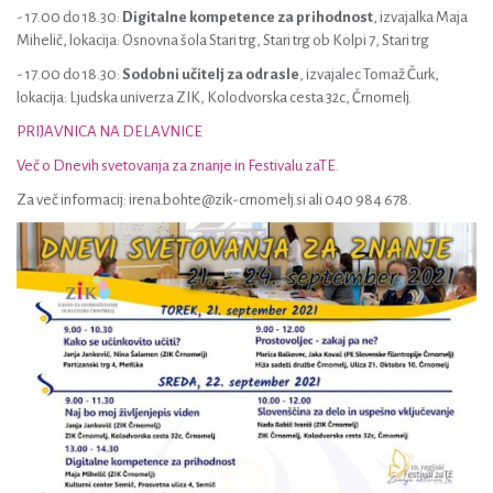
- 17.00 do 18.30:
Digitalne kompetence za prihodnost
, izvajalka Maja
Mihelič, lokacija: Osnovna šola Stari trg, Stari trg ob Kolpi 7, Stari trg
- 17.00 do 18.30:
Sodobni učitelj za odrasle
, izvajalec Tomaž Čurk,
lokacija: Ljudska univerza ZIK, Kolodvorska cesta 32c, Črnomelj.
PRIJAVNICA NA DELAVNICE
Več o Dnevih svetovanja za znanje in Festivalu zaTE.
Za več informacij: irena.bohte@zik-crnomelj.si ali 040 984 678.