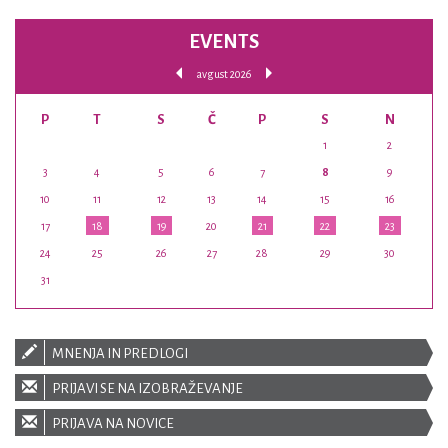
EVENTS
avgust 2026
P
T
S
Č
P
S
N
1
2
3
4
5
6
7
8
9
10
11
12
13
14
15
16
17
18
19
20
21
22
23
24
25
26
27
28
29
30
31
MNENJA IN PREDLOGI
PRIJAVI SE NA IZOBRAŽEVANJE
PRIJAVA NA NOVICE