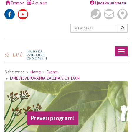
Domov
Aktualno
Ljudska univerza
Toggl
naviga
Nahajate se
Home
Events
DNEVI SVETOVANJA ZA ZNANJE 3. DAN
Previous
Next
Preveri program!