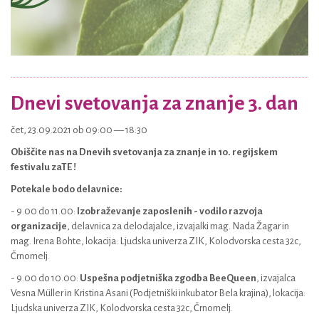
Dnevi svetovanja za znanje 3. dan
čet, 23.09.2021 ob 09:00 — 18:30
Obiščite nas na Dnevih svetovanja za znanje in 10. regijskem
festivalu zaTE !
Potekale bodo delavnice:
- 9.00 do 11.00:
Izobraževanje zaposlenih - vodilo razvoja
organizacije
, delavnica za delodajalce, izvajalki mag. Nada Žagar in
mag. Irena Bohte, lokacija: Ljudska univerza ZIK, Kolodvorska cesta 32c,
Črnomelj.
- 9.00 do 10.00:
Uspešna podjetniška zgodba BeeQueen
, izvajalca
Vesna Müller in Kristina Asani (Podjetniški inkubator Bela krajina), lokacija:
Ljudska univerza ZIK, Kolodvorska cesta 32c, Črnomelj.