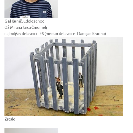
Gal Kunič
, udeleženec
OŠ Mirana Jarca Črnomelj
najboljši v delavnici LES (mentor delavnice: Damijan Kracina)
Zrcalo