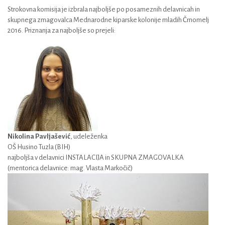
Strokovna komisija je izbrala najboljše po posameznih delavnicah in
skupnega zmagovalca Mednarodne kiparske kolonije mladih Črnomelj
2016. Priznanja za najboljše so prejeli:
Nikolina Pavljašević
, udeleženka
OŠ Husino Tuzla (BIH)
najboljša v delavnici INSTALACIJA in SKUPNA ZMAGOVALKA
(mentorica delavnice: mag. Vlasta Markočič)