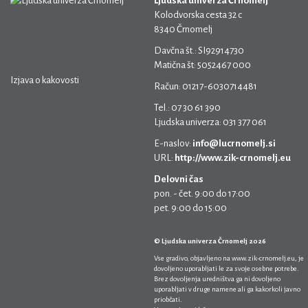
Ljudska univerza Črnomelj
Kolodvorska cesta 32 c
8340 Črnomelj
Davčna št.: SI92914730
Matična št: 5052467 000
Izjava o kakovosti
Račun: 01217-6030714481
Tel.: 07 30 61 390
Ljudska univerza: 031 377 061
E-naslov:
info@lucrnomelj.si
URL:
http://www.zik-crnomelj.eu
Delovni čas
pon. - čet. 9:00 do 17:00
pet. 9:00 do 15:00
© Ljudska univerza Črnomelj 2026
Vse gradivo, objavljeno na
www.zik-crnomelj.eu
, je
dovoljeno uporabljati le za svoje osebne potrebe.
Brez dovoljenja uredništva ga ni dovoljeno
uporabljati v druge namene ali ga kakorkoli javno
priobčati.