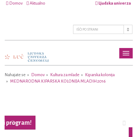
Domov
Aktualno
Ljudska univerza
Toggl
naviga
Nahajate se
Domov
Kultura za mlade
Kiparska kolonija
MEDNARODNA KIPARSKA KOLONIJA MLADIH 2016
Previous
Next
Več o projektu