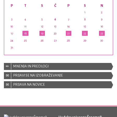
P
T
S
Č
P
S
N
1
2
3
4
5
6
7
8
9
10
11
12
13
14
15
16
17
18
19
20
21
22
23
24
25
26
27
28
29
30
31
MNENJA IN PREDLOGI
PRIJAVI SE NA IZOBRAŽEVANJE
PRIJAVA NA NOVICE