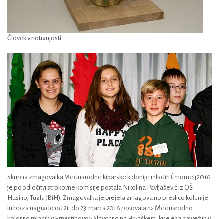
Človek v notranjosti
Skupna zmagovalka Mednarodne kiparske kolonije mladih Črnomelj 2016
je po odločitvi strokovne komisije postala Nikolina Pavljašević iz OŠ
Husino, Tuzla (BiH). Zmagovalka je prejela zmagovalno preslico kolonije
in bo za nagrado od 21. do 23. marca 2016 potovala na Mednarodno
kolonijo mladih v Ernestinovo v Slavonijo na Hrvaškem, ki je ena največjih v