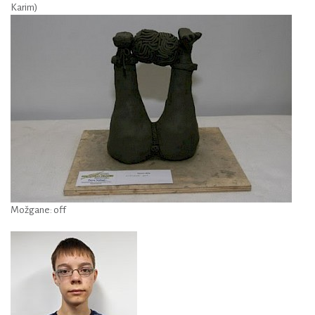
Karim)
Možgane: off