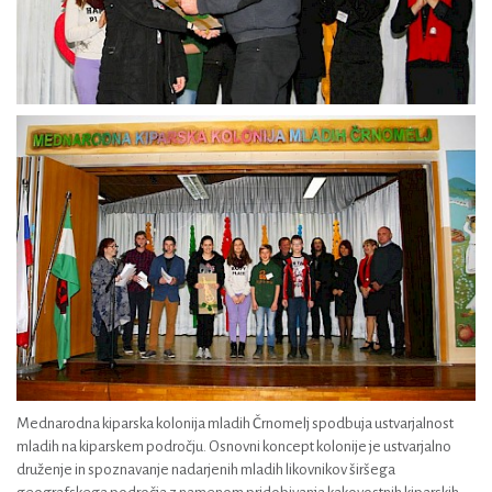
Mednarodna kiparska kolonija mladih Črnomelj spodbuja ustvarjalnost
mladih na kiparskem področju. Osnovni koncept kolonije je ustvarjalno
druženje in spoznavanje nadarjenih mladih likovnikov širšega