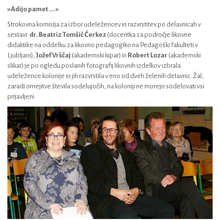
»Adijo pamet ...«
.
Strokovna komisija za izbor udeležencev in razvrstitev po delavnicah v
sestavi:
dr. Beatriz Tomšič Čerkez
(docentka za področje likovne
didaktike na oddelku za likovno pedagogiko na Pedagoški fakulteti v
Ljubljani),
Jožef Vrščaj
(akademski kipar) in
Robert Lozar
(akademski
slikar) je po ogledu poslanih fotografij likovnih izdelkov izbrala
udeležence kolonije in jih razvrstila v eno od dveh želenih delavnic. Žal,
zaradi omejitve števila sodelujočih, na koloniji ne morejo sodelovati vsi
prijavljeni.