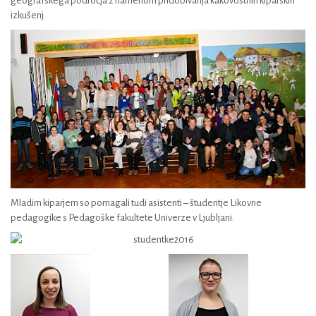
geografskega področja z namenom pridobivanja kakovostnih kiparskih
izkušenj.
Mladim kiparjem so pomagali tudi asistenti – študentje Likovne
pedagogike s Pedagoške fakultete Univerze v Ljubljani.