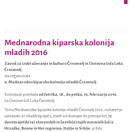
Mednarodna kiparska kolonija
mladih 2016
Zavod za izobraževanje in kulturo Črnomelj
in
Osnovna šola Loka
Črnomelj
sta organizirala
9. Mednarodno kiparsko kolonijo mladih Črnomelj
.
Kolonija je potekala
od četrtka, 18., do petka, 19. februarja 2016
,
na Osnovni šoli Loka Črnomelj.
Tema Mednarodne kiparske kolonije mladih Črnomelj 2016, na kateri je
ustvarjalo 41 mladih kiparjev
,
starih od dvanajst do petnajst let,
iz
devetnajstih(19) slovenskih in šestih(6) tujih osnovnih šol
iz
Hrvaške, Bosne in Hercegovine, Italije in Srbije
, je bila