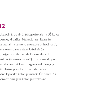
12
oka od 16. do 18. 2. 2012 potekala na OŠ Loka
venije, Hrvaške, Makedonije, Italije ter
 ustvarjali na temo "Generacije prihodnosti",
na komisija v sestavi: Jožef Vrščaj
par) je ocenila nastala likovna dela. Z
enost. Seštevku ocen so 25 odstotkov skupne
samostojnost. Velika zmagovalka kolonije je
 Montažna plastika in mu dala naslov
ne kiparske kolonije mladih Črnomelj. Za
tero črnomaljska kolonija strokovno