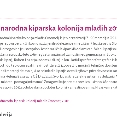
arodna kiparska kolonija mladih 20
odna kiparska kolonija mladih Črnomelj, ki je v organizaciji ZIK Črnomelj in OŠ L
je lepo uspela. 40 likovno nadarjenih udeležencev med 12 in 15 let starosti iz Slo
Hercegovine je ustvarjalo v šestih različnih kiparskih delavnicah. Mladi kiparji so
aša na evropsko leto aktivnega staranja in solidarnosti med generacijami. Strokov
i kipar), Robert Lozar (akademski slikar) in Jon Hatfull (profesor fotografije in ki
d 1 do 5 so ocenjevali 1. izvirnost ideje, 2. izpovedno moč in 3. tehnično dovrš
ali mentorji delavnic, ki so pri mladih kiparjih ocenili njihovo prizadevnost in 
ina Helena Basarac iz OŠ Dragatuš. Svoj kiparski izdelek je ustvarila v delavnici
 mi dete, pomagaj mi mama". Zmagovalka je prejela preslico - simbol Mednarod
e v aprilu 2012 sodelovala na podobni koloniji v Ernestinovem na Hrvaškem s ka
.
narodni kiparski koloniji mladih Črnomelj 2012
alerija