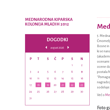
MEDNARODNA KIPARSKA
KOLONIJA MLADIH 2012
Medn
5. Mednar
DOGODKI
Črnomelj 
Bosne in 
avgust 2026
ki se nan
(akademsk
P
T
S
Č
P
S
N
ocenami o
1
2
ocene dod
postala N
3
4
5
6
7
8
9
"Pomagaj
10
11
12
13
14
15
16
nagrado j
17
18
19
20
21
22
23
sodeluje
24
25
26
27
28
29
30
Več o
Med
31
Foto g