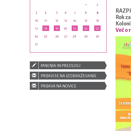
1
2
RAZPI
3
4
5
6
7
8
9
Rok za 
10
11
12
13
14
15
16
Koloni
17
18
19
20
21
22
23
Več o 
24
25
26
27
28
29
30
31
MNENJA IN PREDLOGI
PRIJAVI SE NA IZOBRAŽEVANJE
PRIJAVA NA NOVICE