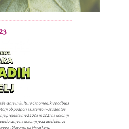
23
ževanje in kulturo Črnomelj, ki spodbuja
torji ob podpori asistentov – študentov
anja projekta med 2008 in 2021 na koloniji
Sodelovanje na koloniji je za udeležence
vega v Slavoniji na Hrvaškem.