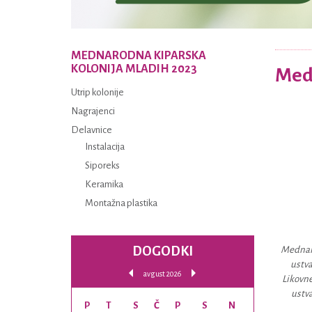
MEDNARODNA KIPARSKA
KOLONIJA MLADIH 2023
Medn
Utrip kolonije
Nagrajenci
Delavnice
Instalacija
Siporeks
Keramika
Montažna plastika
DOGODKI
Mednaro
ustva
avgust 2026
Likovne
ustva
P
T
S
Č
P
S
N