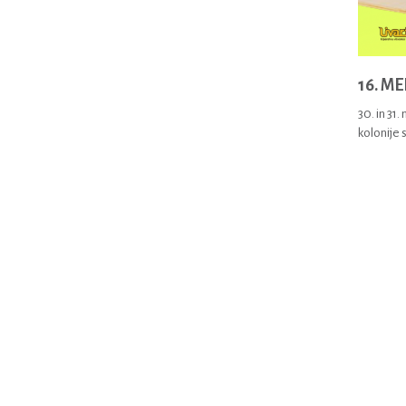
16. M
30. in 31
kolonije 