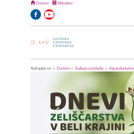
Domov
Aktualno
Nahajate se
Domov
Kultura za mlade
Kiparska kolon
Previous
Prev