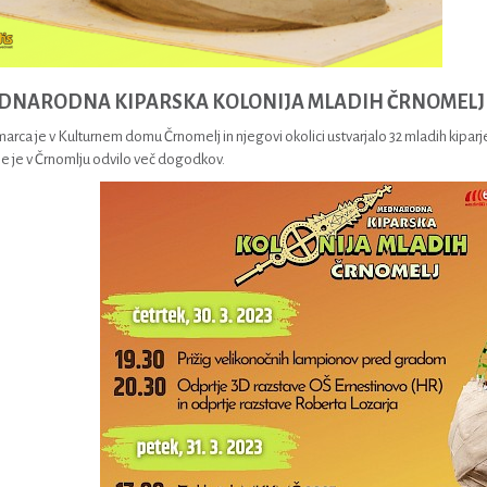
EDNARODNA KIPARSKA KOLONIJA MLADIH ČRNOMELJ
. marca je v Kulturnem domu Črnomelj in njegovi okolici ustvarjalo 32 mladih kiparje
se je v Črnomlju odvilo več dogodkov.