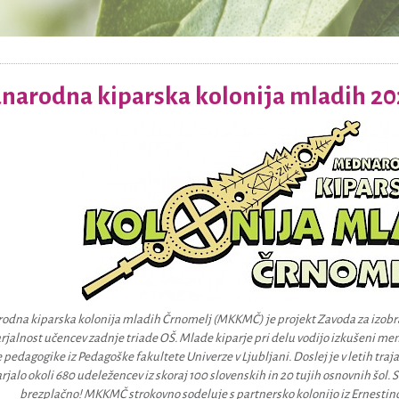
arodna kiparska kolonija mladih 20
dna kiparska kolonija mladih Črnomelj (MKKMČ) je projekt Zavoda za izobra
rjalnost učencev zadnje triade OŠ. Mlade kiparje pri delu vodijo izkušeni men
 pedagogike iz Pedagoške fakultete Univerze v Ljubljani. Doslej je v letih traj
rjalo okoli 680 udeležencev iz skoraj 100 slovenskih in 20 tujih osnovnih šol. 
brezplačno! MKKMČ strokovno sodeluje s partnersko kolonijo iz Ernestino