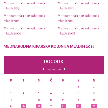
Mednarodna kiparska kolonija
Mednarodna kiparska kolonija
mladih 2013
mladih 2012
Mednarodna kiparska kolonija
Mednarodna kiparska kolonija
mladih 2011
mladih 2010
Mednarodna kiparska kolonija
Mednarodna kiparska kolonija
mladih 2009
mladih 2008
MEDNARODNA KIPARSKA KOLONIJA MLADIH 2015
DOGODKI
avgust 2026
P
T
S
Č
P
S
N
1
2
3
4
5
6
7
8
9
10
11
12
13
14
15
16
17
18
19
20
21
22
23