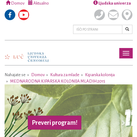
Domov
Aktualno
Ljudska univerza
Toggl
naviga
Nahajate se
Domov
Kultura za mlade
Kiparska kolonija
MEDNARODNA KIPARSKA KOLONIJA MLADIH 2015
Previous
Next
Preveri program!