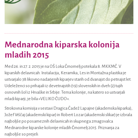
Mednarodna kiparska kolonija
mladih 2015
Med 26. in 27. 2. 2015 je na OŠ Loka Črnomelj potekala 8. MKKMČ. V
kiparskih delavnicah: Instalacija, Keramika, Les in Montažna plastika je
ustvarjalo 38 likovno nadarjenih kiparjev starih od dvanajst do petnajst let.
Udeleženci so prihajali iz devetnajstih (19) slovenskih in dveh (2) tujih
osnovnih šol iz Hrvaške in Srbije. Tema kolonije, na katero so ustvarjali
mladi kiparji, je bila »VELIKO ČUDO«.
Strokovna komisija v sestavi Dragica Čadež Lapajne (akademska kiparka),
Jožef Vrščaj (akademski kipar) in Robert Lozar (akademski slikar) je izbrala
najboljše po posameznih delavnicah in skupnega zmagovalca
Mednarodne kiparske kolonije mladih Črnomelj 2015. Priznanja za
najboljše so prejeli: