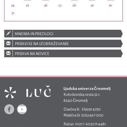
24
25
26
27
28
29
30
31
MNENJA IN PREDLOGI
PRIJAVI SE NA IZOBRAŽEVANJE
PRIJAVA NA NOVICE
Ljudska univerza Črnomelj
Kolodvorska cesta 32 c
8340 Črnomelj
Davčna št.: SI92914730
Matična št: 5052467 000
Račun: 01217-6030714481