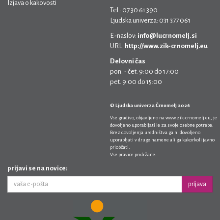
Izjava o kakovosti
Tel.: 07 30 61 390
Ljudska univerza: 031 377 061
E-naslov:
info@lucrnomelj.si
URL:
http://www.zik-crnomelj.eu
Delovni čas
pon. - čet. 9:00 do 17:00
pet. 9:00 do 15:00
© Ljudska univerza Črnomelj 2026
Vse gradivo, objavljeno na
www.zik-crnomelj.eu
, je
dovoljeno uporabljati le za svoje osebne potrebe.
Brez dovoljenja uredništva ga ni dovoljeno
uporabljati v druge namene ali ga kakorkoli javno
priobčati.
Vse pravice pridržane.
prijavi se na novice:
prijava