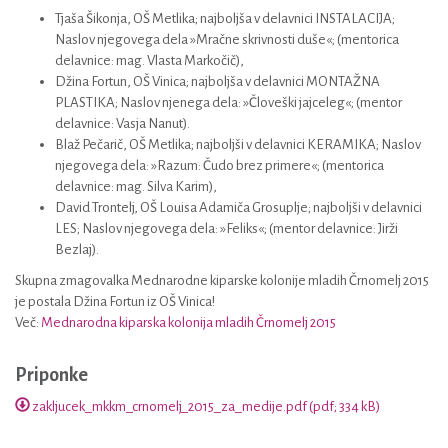
Tjaša Šikonja, OŠ Metlika; najboljša v delavnici INSTALACIJA;
Naslov njegovega dela »Mračne skrivnosti duše«; (mentorica
delavnice: mag. Vlasta Markočič),
Džina Fortun, OŠ Vinica; najboljša v delavnici MONTAŽNA
PLASTIKA; Naslov njenega dela: »Človeški jajceleg«; (mentor
delavnice: Vasja Nanut).
Blaž Pečarič, OŠ Metlika; najboljši v delavnici KERAMIKA; Naslov
njegovega dela: »Razum: Čudo brez primere«; (mentorica
delavnice: mag. Silva Karim),
David Trontelj, OŠ Louisa Adamiča Grosuplje; najboljši v delavnici
LES; Naslov njegovega dela: »Feliks«; (mentor delavnice: Jirži
Bezlaj).
Skupna zmagovalka Mednarodne kiparske kolonije mladih Črnomelj 2015
je postala Džina Fortun iz OŠ Vinica!
Več:
Mednarodna kiparska kolonija mladih Črnomelj 2015
Priponke
zakljucek_mkkm_crnomelj_2015_za_medije.pdf (pdf; 334 kB)