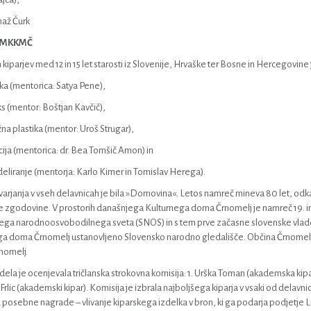
maž Čurk
. MKKMČ
 kiparjev med 12 in 15 let starosti iz Slovenije, Hrvaške ter Bosne in Hercegovine 
ka (mentorica: Satya Pene),
ks (mentor: Boštjan Kavčič),
na plastika (mentor: Uroš Strugar),
acija (mentorica: dr. Bea Tomšič Amon) in
eliranje (mentorja: Karlo Kimer in Tomislav Herega).
arjanja v vseh delavnicah je bila »Domovina«. Letos namreč mineva 80 let, odkar
 zgodovine. V prostorih današnjega Kulturnega doma Črnomelj je namreč 19. in
ga narodnoosvobodilnega sveta (SNOS) in s tem prve začasne slovenske vlade. H
a doma Črnomelj ustanovljeno Slovensko narodno gledališče. Občina Črnomelj j
nomelj.
dela je ocenjevala tričlanska strokovna komisija: 1. Urška Toman (akademska kipa
Frlic (akademski kipar). Komisija je izbrala najboljšega kiparja v vsaki od delav
 posebne nagrade – vlivanje kiparskega izdelka v bron, ki ga podarja podjetje Liv