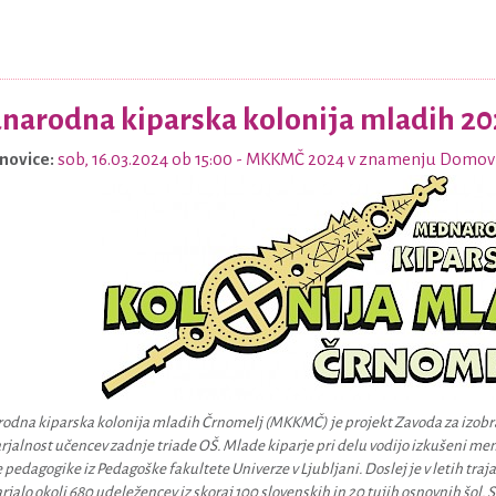
arodna kiparska kolonija mladih 20
novice:
sob, 16.03.2024 ob 15:00
- MKKMČ 2024 v znamenju Domov
dna kiparska kolonija mladih Črnomelj (MKKMČ) je projekt Zavoda za izobra
rjalnost učencev zadnje triade OŠ. Mlade kiparje pri delu vodijo izkušeni men
 pedagogike iz Pedagoške fakultete Univerze v Ljubljani. Doslej je v letih traj
rjalo okoli 680 udeležencev iz skoraj 100 slovenskih in 20 tujih osnovnih šol. 