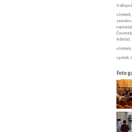
V sklopu 
v četrtek,
zavodov, 
najstarejš
Črnomelj,
Adlešiči,
v četrtek
v petek, 
Foto g