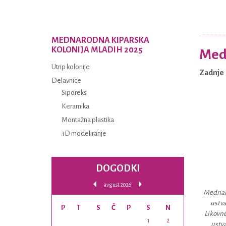
MEDNARODNA KIPARSKA
KOLONIJA MLADIH 2025
Medn
Utrip kolonije
Zadnje 
Delavnice
Siporeks
Keramika
Montažna plastika
3D modeliranje
DOGODKI
avgust 2026
Mednaro
ustva
P
T
S
Č
P
S
N
Likovne
1
2
ustva