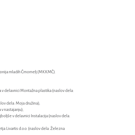
olonija mladih Črnomelj (MKKMČ).
 v delavnici Montažna plastika (naslov dela:
lov dela: Moja družina);
v nastajanju);
oljše v delavnici Instalacija (naslov dela:
a Livartis d.o.o. (naslov dela: Železna