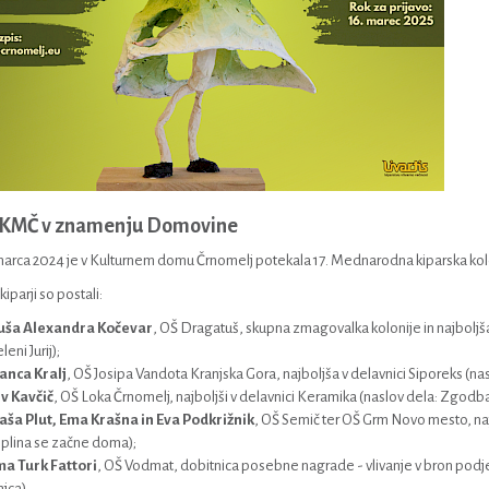
KKMČ v znamenju Domovine
. marca 2024 je v Kulturnem domu Črnomelj potekala 17. Mednarodna kiparska k
kiparji so postali:
uša Alexandra Kočevar
, OŠ Dragatuš, skupna zmagovalka kolonije in najboljša
leni Jurij);
nca Kralj
, OŠ Josipa Vandota Kranjska Gora, najboljša v delavnici Siporeks (nas
v Kavčič
, OŠ Loka Črnomelj, najboljši v delavnici Keramika (naslov dela: Zgodba 
aša Plut, Ema Krašna in Eva Podkrižnik
, OŠ Semič ter OŠ Grm Novo mesto, najb
plina se začne doma);
a Turk Fattori
, OŠ Vodmat, dobitnica posebne nagrade - vlivanje v bron podjetj
ajca),