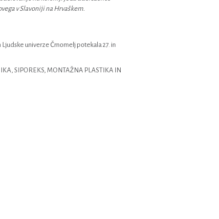
vega v Slavoniji na Hrvaškem.
 Ljudske univerze Črnomelj potekala 27. in
: KERAMIKA, SIPOREKS, MONTAŽNA PLASTIKA IN