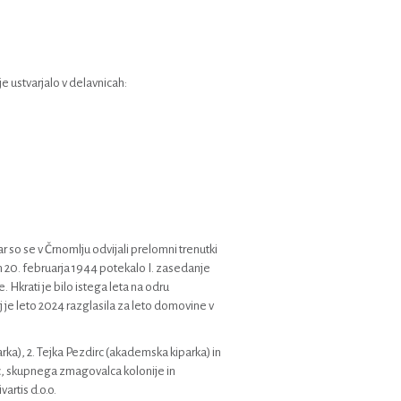
je ustvarjalo v delavnicah:
 so se v Črnomlju odvijali prelomni trenutki
 20. februarja 1944 potekalo I. zasedanje
krati je bilo istega leta na odru
e leto 2024 razglasila za leto domovine v
rka), 2. Tejka Pezdirc (akademska kiparka) in
nic, skupnega zmagovalca kolonije in
artis d.o.o.