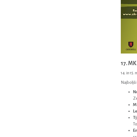
17. M
14. in 15
Najboljši 
N
Ze
Ma
Le
Tj
To
Em
sr