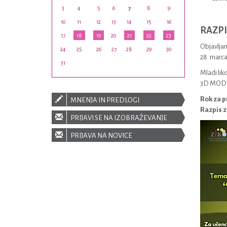
3
4
5
6
7
8
9
10
11
12
13
14
15
16
RAZPI
17
18
19
20
21
22
23
Objavljam
24
25
26
27
28
29
30
28. marca
31
Mladi lik
3D MODE
Rok za pr
MNENJA IN PREDLOGI
Razpis z
PRIJAVI SE NA IZOBRAŽEVANJE
PRIJAVA NA NOVICE