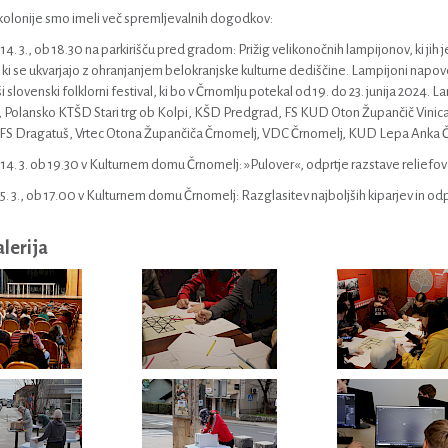
kolonije smo imeli več spremljevalnih dogodkov:
 14. 3., ob 18.30 na parkirišču pred gradom: Prižig velikonočnih lampijonov, ki jih j
ki se ukvarjajo z ohranjanjem belokranjske kulturne dediščine. Lampijoni napovedu
i slovenski folklorni festival, ki bo v Črnomlju potekal od 19. do 23. junija 2024. L
 Polansko KTŠD Stari trg ob Kolpi, KŠD Predgrad, FS KUD Oton Župančič Vinica
 FS Dragatuš, Vrtec Otona Župančiča Črnomelj, VDC Črnomelj, KUD Lepa Anka Črn
, 14. 3. ob 19.30 v Kulturnem domu Črnomelj: »Pulover«, odprtje razstave reliefo
15. 3., ob 17.00 v Kulturnem domu Črnomelj: Razglasitev najboljših kiparjev in odp
alerija