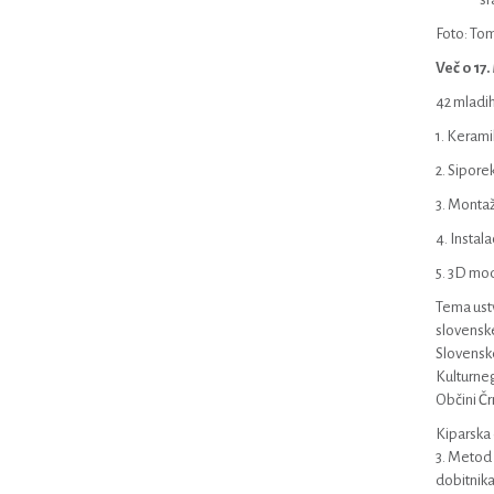
Foto: To
Več o 17
42 mladih
1. Kerami
2. Sipore
3. Montaž
4. Instal
5. 3D mod
Tema ustv
slovenske
Slovenske
Kulturneg
Občini Čr
Kiparska 
3. Metod 
dobitnika