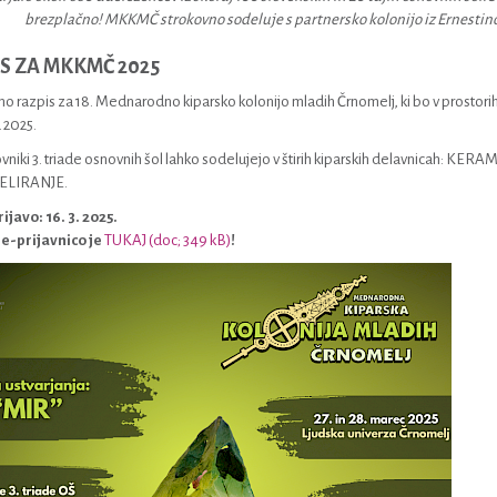
brezplačno! MKKMČ strokovno sodeluje s partnersko kolonijo iz Ernestino
S ZA MKKMČ 2025
o razpis za 18. Mednarodno kiparsko kolonijo mladih Črnomelj, ki bo v prostorih
 2025.
ovniki 3. triade osnovnih šol lahko sodelujejo v štirih kiparskih delavnicah
LIRANJE.
ijavo: 16. 3. 2025.
 e-prijavnico je
TUKAJ (doc; 349 kB)
!