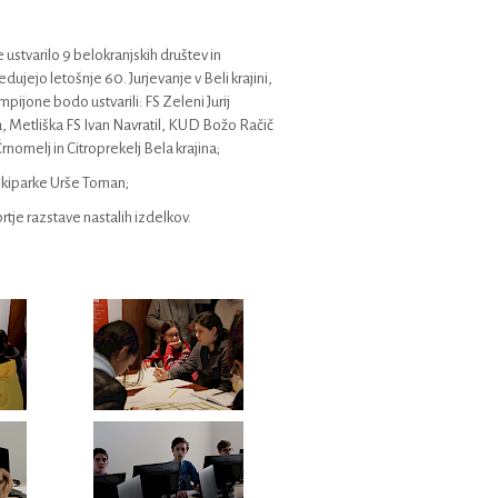
e ustvarilo 9 belokranjskih društev in
jejo letošnje 60. Jurjevanje v Beli krajini,
ampijone bodo ustvarili: FS Zeleni Jurij
, Metliška FS Ivan Navratil, KUD Božo Račič
omelj in Citroprekelj Bela krajina;
v kiparke Urše Toman;
rtje razstave nastalih izdelkov.