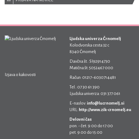
Ljudska univerza Črnomelj
Kolodvorska cesta 32 c
8340 Črnomelj
Davčna št.: SI92914730
Matična št: 5052467 000
Izjava o kakovosti
Račun: 01217-6030714481
Tel.: 07 30 61 390
Ljudska univerza: 031 377 061
E-naslov:
info@lucrnomelj.si
URL:
http://www.zik-crnomelj.eu
Delovni čas
pon. - čet. 9:00 do 17:00
pet. 9:00 do 15:00