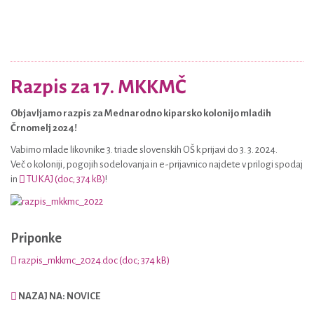
Razpis za 17. MKKMČ
Objavljamo razpis za Mednarodno kiparsko kolonijo mladih
Črnomelj 2024!
Vabimo mlade likovnike 3. triade slovenskih OŠ k prijavi do 3. 3. 2024.
Več o koloniji, pogojih sodelovanja in e-prijavnico najdete v prilogi spodaj
in
TUKAJ (doc; 374 kB)
!
Priponke
razpis_mkkmc_2024.doc (doc; 374 kB)
NAZAJ NA: NOVICE