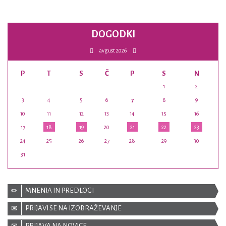
DOGODKI
avgust 2026
P
T
S
Č
P
S
N
1
2
3
4
5
6
7
8
9
10
11
12
13
14
15
16
17
18
19
20
21
22
23
24
25
26
27
28
29
30
31
MNENJA IN PREDLOGI
PRIJAVI SE NA IZOBRAŽEVANJE
PRIJAVA NA NOVICE