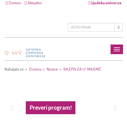
Domov
Aktualno
Ljudska univerza
Toggl
naviga
Nahajate se
Domov
Novice
RAZPIS ZA 17. MKKMČ
Previous
Next
Preveri program!