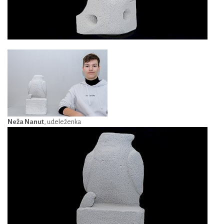
Neža Nanut
, udeleženka