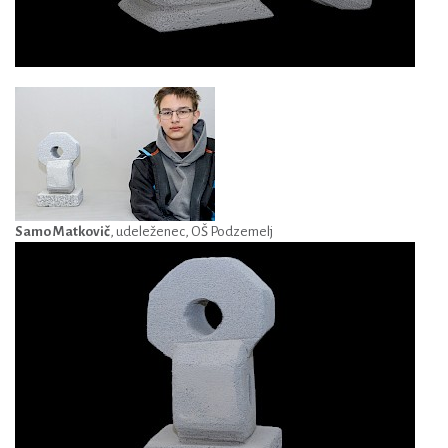
Samo Matkovič
, udeleženec, OŠ Podzemelj