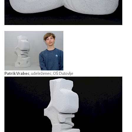
Patrik Vrabec
, udeleženec, OŠ Dutovlje