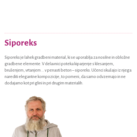
Siporeks
Siporeks je lahek gradbeni material, ki se uporablja za nosilne in obložne
gradbene elemente. V delavnici poteka kiparjenje s klesanjem,
brušenjem, vrtanjem ... v penasti beton – siporeks. Učenci skušajo iz njega
narediti elegantne kompozicije, to pomeni, da samo odvzemajo in ne
dodajamo kot pri glini in pri drugim materialih.