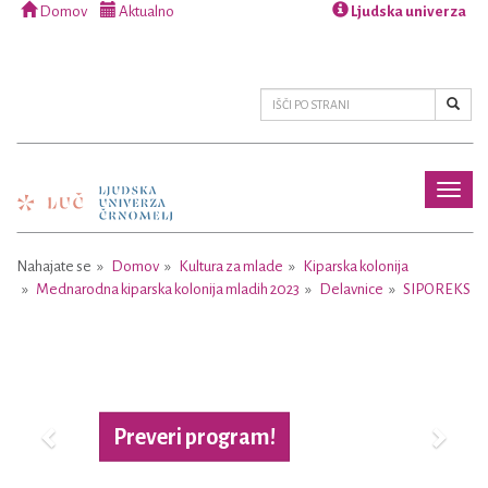
Domov
Aktualno
Ljudska univerza
Toggl
naviga
Nahajate se
Domov
Kultura za mlade
Kiparska kolonija
Mednarodna kiparska kolonija mladih 2023
Delavnice
SIPOREKS
Previous
Next
Več o projektu