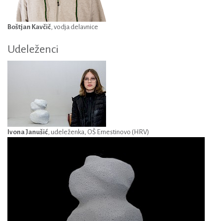
Boštjan Kavčič
, vodja delavnice
Udeleženci
Ivona Janušić
, udeleženka, OŠ Ernestinovo (HRV)