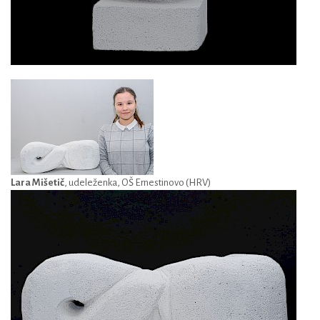
Lara Mišetič
, udeleženka, OŠ Ernestinovo (HRV)