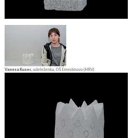
Vanesa Kusec
, udeleženka, OŠ Ernestinovo (HRV)