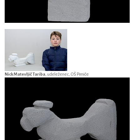
Nick Matevljič Tariba
, udeleženec, OŠ Pirniče